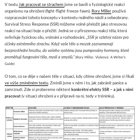
V textu
Jak pracovat se strachem
jsme se bavili o fyziologické reakci
organismu na ohrožení (fight-flight-freeze-fawn).
Rory Miller
používá
rozpracování tohoto konceptu v kontextu reálného násilí a sebeobrany.
Survival Stress Response (SSR) můžeme volně přeložit jako stresovou
reakci na situaci boje o přežití. Jedná se o přirozenou reakci těla, která
ovlivňuje fyzickou sílu, vnímání a rozhodování.
„SSR je vzletný název pro
účinky extrémního strachu. Když vaše tělo a mozek zaznamenají
bezprostřední hrozbu, do vašeho systému jsou pumpovány hormony, které
proměňují fungování těla, mysli a smyslů.“
(Rory Miller, Violence: A Writer’s
Guide)
O tom, co se děje v našem těle v situaci, kdy cítíme ohrožení, jsme si říkali
ve výše zmíněném textu
. Zmínili jsme v něm i to, jak zabránit panice a
zamrznutí. Zde si probereme některé
konkrétní efekty SSR – a jak s nimi
pracovat
(v situaci ohrožení a v přípravě na ni, tedy v tréninku).