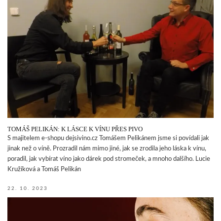
TOMÁŠ PELIKÁN: K LÁSCE K VÍNU PŘES PIVO
S majitelem e-shopu dejsivino.cz Tomášem Pelikánem jsme si povídali jak
jinak než o víně. Prozradil nám mimo jiné, jak se zrodila jeho láska k vínu,
poradil, jak vybírat víno jako dárek pod stromeček, a mnoho dalšího. Lucie
Kružíková a Tomáš Pelikán
22. 10. 2023