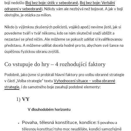
boji nedošlo (
Boj bez boje: útěk v sebeobraně
,
Boj bez boje: Verbální
odrazení v sebeobraně
). Někdy vám ale nezbývá než bojovat. A jak v boji
obstojíte, je otázka za milion.
Nikdo (s výjimkou zkušených policistů, vojáků apod.) nevíme jistě, jak si
povedeme tváří v tvář někomu, kdo se nám skutečně snaží ublížit a
nezastaví se před ničím. Ale můžeme se pokusit udělat si kvalifikovanou
představu. A můžeme udělat docela hodně pro to, abychom své šance na
úspěšnou fyzickou obranu zvýšili.
Co vstupuje do hry – 4 rozhodující faktory
Podobně, jako jsme si probírali hlavní faktory pro volbu obranné strategie
v části „Volba strategie“ textu
Vyhodnocení situace – volba obranné
strategie
, i do samotného boje zasahují podobné elementy:
1)
VY
V dlouhodobém horizontu
Povaha, tělesná konstituce, kondice:
S povahou a
tělesnou konstitucí toho moc neuděláte, kondici samozřejmě