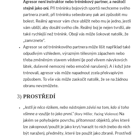
Agresor není instruktor nebo tréninkový partner, a neútočí
stejně jako oni.
Při tréninku bojových sportů nechceme svého
partnera zranit, při tréninku sebeobrany pak ani způsobit mu
bolest. Reálný agresor vám chce ublížit nebo mu je jedno, jestli
vám ublíží, aby dosáhl svého cíle. Reálný boj je nejen tvrdší, ale
také rychlejší než trénink. Obojí vás může šokovat natolik, že
„zamrznete“.
Agresor se od tréninkového partnera může lišit například také
odpudivým vzhledem, výrazným tělesným zápachem nebo
třeba změněným stavem vědomí (je pod vlivem návykových
látek, duševně nemocný nebo emočně narušený). A i když jste
trénovali, agresor vás může napadnout zcela překvapivým
způsobem. To vše vás může zaskočit natolik, že se na žádnou
obranu nevzmůžete.
3)
PROSTŘEDÍ
„Jestli je něco rizikem, nebo nástrojem závisí na tom, kdo si toho
všimne a využije to jako první.“
Na
(Rory Miller, Facing Violence)
jakém se pohybujete povrchu, přítomnost objektů, přes které
lze zakopnout/použít je jako kryt/narazit to nich (nebo do nich
být naražen), předměty, které lze použít jako zbraně. Prostředí