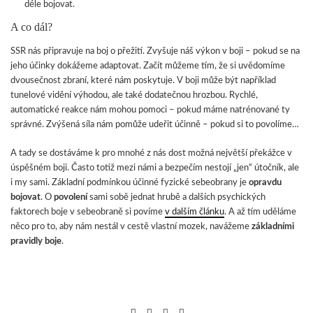
déle bojovat.
A co dál?
SSR nás připravuje na boj o přežití. Zvyšuje náš výkon v boji – pokud se na
jeho účinky dokážeme adaptovat. Začít můžeme tím, že si uvědomíme
dvousečnost zbraní, které nám poskytuje. V boji může být například
tunelové vidění výhodou, ale také dodatečnou hrozbou. Rychlé,
automatické reakce nám mohou pomoci – pokud máme natrénované ty
správné. Zvýšená síla nám pomůže udeřit účinně – pokud si to povolíme…
A tady se dostáváme k pro mnohé z nás dost možná největší překážce v
úspěšném boji. Často totiž mezi námi a bezpečím nestojí „jen“ útočník, ale
i my sami. Základní podmínkou účinné fyzické sebeobrany je
opravdu
bojovat
. O
povolení
sami sobě jednat hrubě a dalších psychických
faktorech boje v sebeobraně si povíme
v dalším článku
. A až tím uděláme
něco pro to, aby nám nestál v cestě vlastní mozek, navážeme
základními
pravidly boje
.