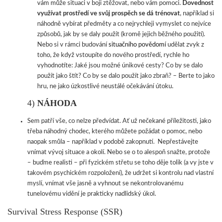
vám může situaci v boji ztěžovat, nebo vám pomoci.
Dovednost
využívat prostředí ve svůj prospěch se dá trénovat
, například si
náhodně vybírat předměty a co nejrychleji vymyslet co nejvíce
způsobů, jak by se daly použít (kromě jejich běžného použití).
Nebo si v rámci budování
situačního povědomí
udělat zvyk z
toho, že když vstoupíte do nového prostředí, rychle ho
vyhodnotíte: Jaké jsou možné únikové cesty? Co by se dalo
použít jako štít? Co by se dalo použít jako zbraň? – Berte to jako
hru, ne jako úzkostlivé neustálé očekávání útoku.
4)
NÁHODA
Sem patří vše, co nelze předvídat. Ať už nečekané příležitosti, jako
třeba náhodný chodec, kterého můžete požádat o pomoc, nebo
naopak smůla – například v podobě zakopnutí. Nepřestávejte
vnímat vývoj situace a okolí. Nebo se o to alespoň snažte, protože
– buďme realisti – při fyzickém střetu se toho děje tolik (a vy jste v
takovém psychickém rozpoložení), že udržet si kontrolu nad vlastní
myslí, vnímat vše jasně a vyhnout se nekontrolovanému
tunelovému vidění je prakticky nadlidský úkol.
Survival Stress Response (SSR)