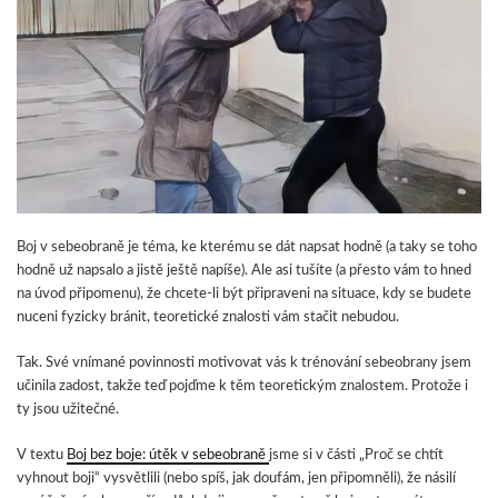
Boj v sebeobraně je téma, ke kterému se dát napsat hodně (a taky se toho
hodně už napsalo a jistě ještě napíše). Ale asi tušíte (a přesto vám to hned
na úvod připomenu), že chcete-li být připraveni na situace, kdy se budete
nuceni fyzicky bránit, teoretické znalosti vám stačit nebudou.
Tak. Své vnímané povinnosti motivovat vás k trénování sebeobrany jsem
učinila zadost, takže teď pojďme k těm teoretickým znalostem. Protože i
ty jsou užitečné.
V textu
Boj bez boje: útěk v sebeobraně
jsme si v části „Proč se chtít
vyhnout boji“ vysvětlili (nebo spíš, jak doufám, jen připomněli), že násilí