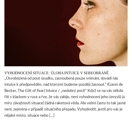
VYHODNOCENÍ SITUACE: ÚLOHA INTUICE V SEBEOBRANĚ
„Osvobozená od pout úsudku, zasnoubená pouze vnímání, dovádí nás
intuice k předpovědím, nad kterými budeme později žasnout.“ (Gavin de
Becker, The Gift of Fear) Intuice / „nedobrý pocit“ Když se na vás někdo
řítí s klackem v ruce a řve, že vás zabije, není vyhodnocení jeho úmyslů (a
míry závažnosti situace) žádná raketová věda. Ale velmi často to tak jasné
není, zejména v případě situačního přepadu. Vyhodnotit, jestli pro vás je
nějaké místo, situace nebo […]