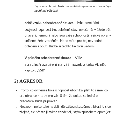
Boj v sebeobraně: Naši momentální bojeschopnost ovlivňuje
například oblečení
Momentální
době vzniku sebeobranné situace
–
bojeschopnost
Můžete být
(rozpoložení, stav, oblečení):
unavení, nemocní nebo jsou vaše schopnosti fyzické obrany
snížené třeba zraněním. Nebo máte pro boj nevhodné
oblečení a obutí. Buďte si těchto faktorů vědomi.
Vliv
V průběhu sebeobranné situace
–
strachu/rozrušení na váš mozek a tělo
Viz níže
:
kapitolu „SSR“
2)
AGRESOR
Pro to, co ovlivňuje bojeschopnost útočníka, platí to samé, co
pro obránce – tedy pro vás. S tím, že pokud se jedná o
predátora, bude připraven.
Nezapomínejte také na další důležitou skutečnost, která je sice
zřejmá, ale přesto ji máme tendenci jistým způsobem opomíjet: