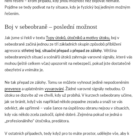
není řešení – krom případů, kdy jinou možnost než bojovat nemáte.
Pojďme se tedy podívat na ty situace, kdy je fyzický boj jediným možným
řešením.
Boj v sebeobraně – poslední možnost
Jak jsme si řekli v textu
Typy útoků, útočníků a motivy útoku,
boj v
sebeobraně začíná jednou ze tří základních skupin způsobů přiblížení
agresora:
střetný boj
,
situační přepad
a
přepad ze zálohy
. Většina
sebeobranných situací a scénářů útoků zahrnuje varovné signály, které vás
mohou (ještě celkem včas) upozornit na nebezpečí, pokud jste dostatečně
obezřetní a vnímáte je.
Ne tak přepad ze zálohy. Tomu se můžete vyhnout jedině nepodceněním
prevence
a uplatněním
vyvarování
. Žádné varovné signály nebudou. O
útoku se dozvíte až ve chvíli, kdy už probíhá. V kurzech sebeobrany učíme,
jak se bránit, když vás například někdo popadne zezadu a snaží se vás
odvléct, ale upřímně – vaše šance na úspěšnou obranu nejsou v situacích,
kdy vás někdo zcela zaskočil, úplně dobré. Zejména pokud se jedná o
„profesionálního“ útočníka, predátora.
V ostatních případech, tedy když pro to máte prostor, udělejte vše, aby k