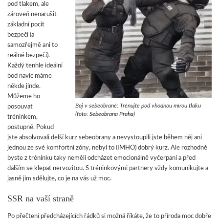
pod tlakem, ale
zároveň nenarušit
základní pocit
bezpečí (a
samozřejmě ani to
reálné bezpečí).
Každý tenhle ideální
bod navíc máme
někde jinde.
Můžeme ho
Boj v sebeobraně: Trénujte pod vhodnou mírou tlaku
posouvat
(foto:
Sebeobrana Praha
)
tréninkem,
postupně. Pokud
jste absolvovali delší kurz sebeobrany a nevystoupili jste během něj ani
jednou ze své komfortní zóny, nebyl to (IMHO) dobrý kurz. Ale rozhodně
byste z tréninku taky neměli odcházet emocionálně vyčerpaní a před
dalším se klepat nervozitou. S tréninkovými partnery vždy komunikujte a
jasně jim sdělujte, co je na vás už moc.
SSR na vaší straně
Po přečtení předcházejících řádků si možná říkáte, že to příroda moc dobře