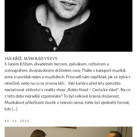
JAN KŘÍŽ: MÁM RÁD VÝZVY
S Janem Křížem, divadelním hercem, zpěvákem, režisérem a
scénografem, dvojnásobným držitelem ceny Thálie v kategorii muzikál,
jsme si povídali nejen o muzikálech. Prozradil nám například, jak se zpívá v
němčině, nebo na co se zrovna těší. Vaši kariéru před lety pomohlo
nastartovat vítězství v reality show „Robin Hood – Cesta ke slávě“. Na co
z této doby nejraději vzpomínáte? To byl celkově krásná zkušenost.
Muzikálové příležitosti člověk v televizi nemá, tohle byl ojedinělý formát,
kdy […]
15. 12. 2020