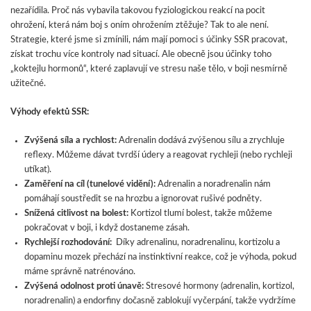
nezařídila. Proč nás vybavila takovou fyziologickou reakcí na pocit
ohrožení, která nám boj s oním ohrožením ztěžuje? Tak to ale není.
Strategie, které jsme si zmínili, nám mají pomoci s účinky SSR pracovat,
získat trochu více kontroly nad situací. Ale obecně jsou účinky toho
„koktejlu hormonů“, které zaplavují ve stresu naše tělo, v boji nesmírně
užitečné.
Výhody efektů SSR:
Zvýšená síla a rychlost:
Adrenalin dodává zvýšenou sílu a zrychluje
reflexy. Můžeme dávat tvrdší údery a reagovat rychleji (nebo rychleji
utíkat).
Zaměření na cíl (tunelové vidění):
Adrenalin a noradrenalin nám
pomáhají soustředit se na hrozbu a ignorovat rušivé podněty.
Snížená citlivost na bolest:
Kortizol tlumí bolest, takže můžeme
pokračovat v boji, i když dostaneme zásah.
Rychlejší rozhodování:
Díky adrenalinu, noradrenalinu, kortizolu a
dopaminu mozek přechází na instinktivní reakce, což je výhoda, pokud
máme správně natrénováno.
Zvýšená odolnost proti únavě:
Stresové hormony (adrenalin, kortizol,
noradrenalin) a endorfiny dočasně zablokují vyčerpání, takže vydržíme