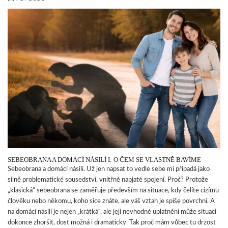
SEBEOBRANA A DOMÁCÍ NÁSILÍ I: O ČEM SE VLASTNĚ BAVÍME
Sebeobrana a domácí násilí. Už jen napsat to vedle sebe mi připadá jako
silně problematické sousedství, vnitřně napjaté spojení. Proč? Protože
„klasická“ sebeobrana se zaměřuje především na situace, kdy čelíte cizímu
člověku nebo někomu, koho sice znáte, ale váš vztah je spíše povrchní. A
na domácí násilí je nejen „krátká“, ale její nevhodné uplatnění může situaci
dokonce zhoršit, dost možná i dramaticky. Tak proč mám vůbec tu drzost