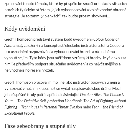
zpracování tohoto tématu, které by přispělo ke snazší orientaci v situacích
hrozících fyzickým střetem, jejich vyhodnocování a volbě vhodné obranné
strategie. Je to zatím „v plenkách“, tak buďte prosím shovívaví…
Kódy uvědomění
Geoff Thompson
představil systém kódů uvědomění
(Colour Codes of
Awareness)
, založený na konceptu střeleckého instruktora Jeffa Coopera
pro usnadnění rozpoznávání a vyhodnocování hrozeb a následnému
vyhnutí se jim. Tyto kódy jsou měřítkem vzrůstající hrozby. Myšlenkou za
nimi je především podpora situačního uvědomění a co nejvčasnějšího a
nejvhodnějšího řešení hrozeb.
Geoff Thompson pracoval mimo jiné jako instruktor bojových umění a
vyhazovač v nočním klubu, než se vydal na spisovatelskou dráhu. Mezi
jeho úspěšné tituly patří například následující:
Dead or Alive: The Choice Is
Yours – The Definitive Self-protection Handbook
,
The Art of Fighting without
Fighting – Techniques in Personal Threat Evasion
nebo
Fear – the Friend of
Exceptional People.
Fáze sebeobrany a stupně síly