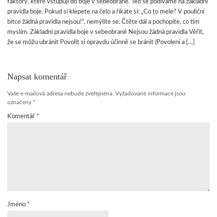
faktory, které vstupují do boje v sebeobraně. Teď se podíváme na základní
pravidla boje. Pokud si klepete na čelo a říkáte si: „Co to mele? V pouliční
bitce žádná pravidla nejsou!“, nemýlíte se. Čtěte dál a pochopíte, co tím
myslím. Základní pravidla boje v sebeobraně Nejsou žádná pravidla Věřit,
že se můžu ubránit Povolit si opravdu účinně se bránit (Povolení a […]
Napsat komentář
Vaše e-mailová adresa nebude zveřejněna.
Vyžadované informace jsou
označeny
*
Komentář
*
Jméno
*