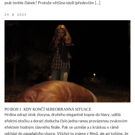
psát tenhle článek? Protože většina násilí (především […]
24. 8. 2025
PO BOJI 1: KDY KONČÍ SEBEOBRANNÁ SITUACE
Hrdina odrazí útok zlosyna, druhého elegantně kopne do hlavy, udělá
efektní otočku a dorazí zloducha číslo jedna ranou provázenou zvukovým
efektem hodným slavného finále. Pak se usměje a s kráskou v rámě
odchází do zapadajícího slunce. Všichni to známe z filmů, ale asi tušíme, že