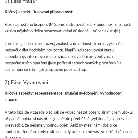
1) Fáze “nula”
Klíčový aspekt: Budování připravenosti
Fáze naprostého bezpečí. (Můžeme diskutovat, zda – budeme-li možnosti
vzniku nějakého rizika posuzovat velmi důsledně – vůbec existuje.)
Tato fáze je ideální pro rozvoj znalostí a dovedností, které zvýší naše
bezpečí v dlouhodobém horizontu. Například absolvování kurzu
sebeobrany, informování se o rizicích, provádění preventivních
bezpečnostních opatření (jako pořízení sebeobranných prostředků a
seznámení se s tím, jak je správně používat) atp.
2) Fáze Vyvarování
Klíčové aspekty: sebeprezentace, situační uvědomění, vyhodnocení
situace
V této fázi jde v zásadě o to, jak se vůbec nestát potenciálním cílem útoku,
případně, pokud si nás přeci jen někdo předběžně „vyhlídne“, jak ho rychle
přesvědčit, že nejsme vhodnou obětí. Aniž by mezi námi došlo ke
kontaktu. Jedná se tedy o situace, kdy už je kromě vás „ve hře“ další osoba