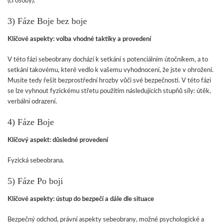
(či osoby).
3) Fáze Boje bez boje
Klíčové aspekty: volba vhodné taktiky a provedení
V této fázi sebeobrany dochází k setkání s potenciálním útočníkem, a to
setkání takovému, které vedlo k vašemu vyhodnocení, že jste v ohrožení.
Musíte tedy řešit bezprostřední hrozby vůči své bezpečnosti. V této fázi
se lze vyhnout fyzickému střetu použitím následujících stupňů síly: útěk,
verbální odrazení.
4) Fáze Boje
Klíčový aspekt: důsledné provedení
Fyzická sebeobrana.
5) Fáze Po boji
Klíčové aspekty: ústup do bezpečí a dále dle situace
Bezpečný odchod, právní aspekty sebeobrany, možné psychologické a