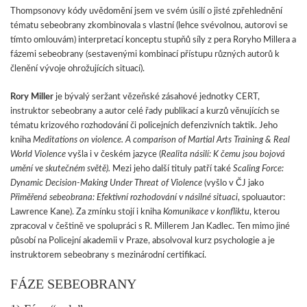
Thompsonovy kódy uvědomění jsem ve svém úsilí o jisté zpřehlednění
tématu sebeobrany zkombinovala s vlastní (lehce svévolnou, autorovi se
tímto omlouvám) interpretací konceptu stupňů síly z pera Roryho Millera a
fázemi sebeobrany (sestavenými kombinací přístupu různých autorů k
členění vývoje ohrožujících situací).
Rory Miller
je bývalý seržant vězeňské zásahové jednotky CERT,
instruktor sebeobrany a autor celé řady publikací a kurzů věnujících se
tématu krizového rozhodování či policejních defenzivních taktik. Jeho
kniha
Meditations on violence. A comparison of Martial Arts Training & Real
World Violence
vyšla i v českém jazyce (
Realita násilí: K čemu jsou bojová
umění ve skutečném světě).
Mezi jeho další tituly patří také
Scaling Force:
Dynamic Decision-Making Under Threat of Violence
(vyšlo v ČJ jako
Přiměřená sebeobrana: Efektivní rozhodování v násilné situaci
, spoluautor:
Lawrence Kane). Za zmínku stojí i kniha
Komunikace v konfliktu
, kterou
zpracoval v češtině ve spolupráci s R. Millerem Jan Kadlec. Ten mimo jiné
působí na Policejní akademii v Praze, absolvoval kurz psychologie a je
instruktorem sebeobrany s mezinárodní certifikací.
FÁZE SEBEOBRANY