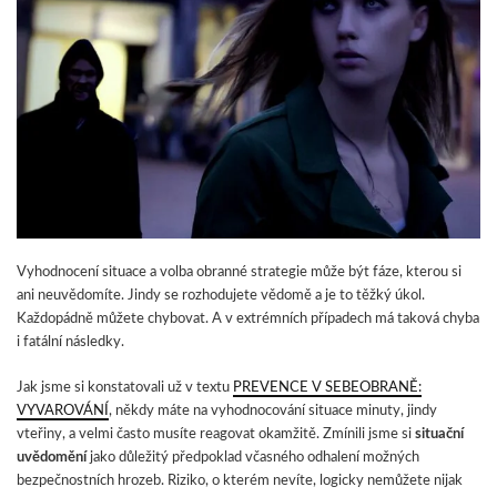
Vyhodnocení situace a volba obranné strategie může být fáze, kterou si
ani neuvědomíte. Jindy se rozhodujete vědomě a je to těžký úkol.
Každopádně můžete chybovat. A v extrémních případech má taková chyba
i fatální následky.
Jak jsme si konstatovali už v textu
PREVENCE V SEBEOBRANĚ:
VYVAROVÁNÍ
, někdy máte na vyhodnocování situace minuty, jindy
vteřiny, a velmi často musíte reagovat okamžitě. Zmínili jsme si
situační
uvědomění
jako důležitý předpoklad včasného odhalení možných
bezpečnostních hrozeb. Riziko, o kterém nevíte, logicky nemůžete nijak