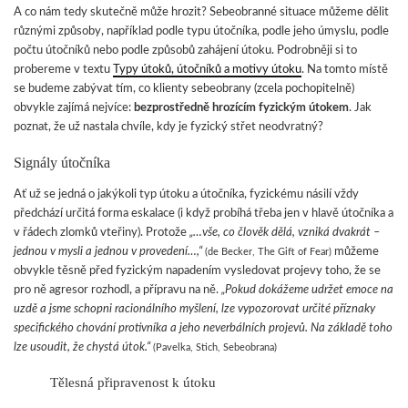
A co nám tedy skutečně může hrozit? Sebeobranné situace můžeme dělit
různými způsoby, například podle typu útočníka, podle jeho úmyslu, podle
počtu útočníků nebo podle způsobů zahájení útoku. Podrobněji si to
probereme v textu
Typy útoků, útočníků a motivy útoku
. Na tomto místě
se budeme zabývat tím, co klienty sebeobrany (zcela pochopitelně)
obvykle zajímá nejvíce:
bezprostředně hrozícím fyzickým útokem
. Jak
poznat, že už nastala chvíle, kdy je fyzický střet neodvratný?
Signály útočníka
Ať už se jedná o jakýkoli typ útoku a útočníka, fyzickému násilí vždy
předchází určitá forma eskalace (i když probíhá třeba jen v hlavě útočníka a
v řádech zlomků vteřiny). Protože
„…vše, co člověk dělá, vzniká dvakrát –
jednou v mysli a jednou v provedení…,“
můžeme
(de Becker, The Gift of Fear)
obvykle těsně před fyzickým napadením vysledovat projevy toho, že se
pro ně agresor rozhodl, a přípravu na ně.
„Pokud dokážeme udržet emoce na
uzdě a jsme schopni racionálního myšlení, lze vypozorovat určité příznaky
specifického chování protivníka a jeho neverbálních projevů. Na základě toho
lze usoudit, že chystá útok.“
(Pavelka, Stich, Sebeobrana)
Tělesná připravenost k útoku