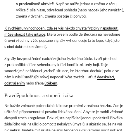
v protivníkově aktivitě
. Např. se může jednat o změnu v tónu,
výšce či síle hlasu, odvrácení pohledu (nebo naopak jeho navázání),
změna v dýchání, změna postoje či pohybů.
K rychlému vyhodnocení, zda se vás někdo chystá fyzicky napadnout,
může sloužit také
intuice
, která ovšem podle de Beckera na nevědomé
úrovni všechny výše popsané signály vyhodnocuje (a to lépe, když jste
s nimi dobře obeznámeni).
Signály bezprostředně nadcházejícího fyzického útoku tvoří přechod
z prekonfliktní fáze sebeobrany k fázi konfliktní, tedy boji. To je
samozřejmě nežádoucí „vrchol“ situace, ke kterému dochází, pokud se
nám k násilí směřující vývoj nepodaří včas zvrátit – ať už
deeskalací,
odstrašením
nebo třeba
útěkem
.
Pravděpodobnost a stupeň rizika
Ne každé vnímané potenciální riziko se promění v reálnou hrozbu. Zde je
užitečné připomenout si povahu lidského učení. Abyste je mohli vědomě
alespoň trochu regulovat. Pokud jste například jednou podezírali člověka
žádajícího vás na ulici o pomoc z nekalých úmyslů, a ukázalo se, že na vás
nic nehrál, budete mít příště nejspíš tendenci svůj varovný pocit potlačit.