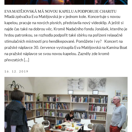
EVA MATĚJOVSKÁ MÁ NOVOU KAPELU A PODPORUJE CHARITU
Mladá zpěvačka Eva Matějovská je v jednom kole. Koncertuje s novou
kapelou, pracuje na nových písních, představila nový videoklip. A ještě si
najde čas také na dobrou věc. Kromě Nadačního fondu Jonášek, kterého je
hrdou patronkou, se rozhodla podpořit také sbírku na pořízení relaxačně
stimulačních místností pro hendikepované. Pomůžete i vy? Koncert na
pražské náplavce 30. července vystoupila Eva Matějovská na Kamina Boat
na pražské náplavce se svou novou kapelou. Zazněly zde kromě
převzatých […]
16. 12. 2019