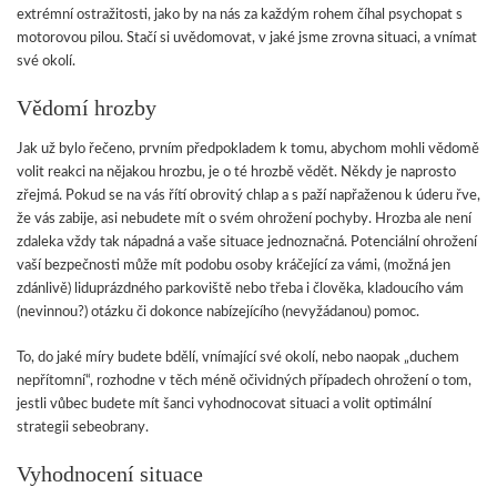
extrémní ostražitosti, jako by na nás za každým rohem číhal psychopat s
motorovou pilou. Stačí si uvědomovat, v jaké jsme zrovna situaci, a vnímat
své okolí.
Vědomí hrozby
Jak už bylo řečeno, prvním předpokladem k tomu, abychom mohli vědomě
volit reakci na nějakou hrozbu, je o té hrozbě vědět. Někdy je naprosto
zřejmá. Pokud se na vás řítí obrovitý chlap a s paží napřaženou k úderu řve,
že vás zabije, asi nebudete mít o svém ohrožení pochyby. Hrozba ale není
zdaleka vždy tak nápadná a vaše situace jednoznačná. Potenciální ohrožení
vaší bezpečnosti může mít podobu osoby kráčející za vámi, (možná jen
zdánlivě) liduprázdného parkoviště nebo třeba i člověka, kladoucího vám
(nevinnou?) otázku či dokonce nabízejícího (nevyžádanou) pomoc.
To, do jaké míry budete bdělí, vnímající své okolí, nebo naopak „duchem
nepřítomní“, rozhodne v těch méně očividných případech ohrožení o tom,
jestli vůbec budete mít šanci vyhodnocovat situaci a volit optimální
strategii sebeobrany.
Vyhodnocení situace