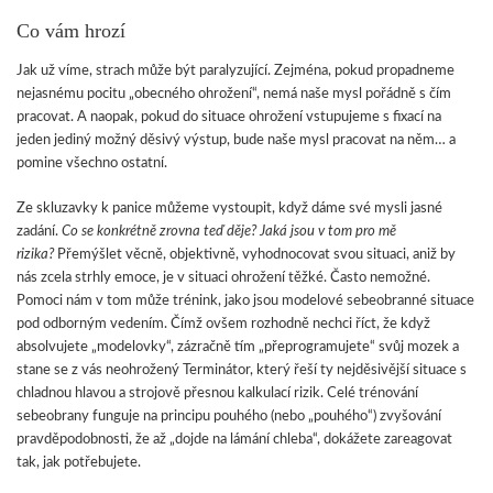
Co vám hrozí
Jak už víme, strach může být paralyzující. Zejména, pokud propadneme
nejasnému pocitu „obecného ohrožení“, nemá naše mysl pořádně s čím
pracovat. A naopak, pokud do situace ohrožení vstupujeme s fixací na
jeden jediný možný děsivý výstup, bude naše mysl pracovat na něm… a
pomine všechno ostatní.
Ze skluzavky k panice můžeme vystoupit, když dáme své mysli jasné
zadání.
Co se konkrétně zrovna teď děje? Jaká jsou v tom pro mě
rizika?
Přemýšlet věcně, objektivně, vyhodnocovat svou situaci, aniž by
nás zcela strhly emoce, je v situaci ohrožení těžké. Často nemožné.
Pomoci nám v tom může trénink, jako jsou modelové sebeobranné situace
pod odborným vedením. Čímž ovšem rozhodně nechci říct, že když
absolvujete „modelovky“, zázračně tím „přeprogramujete“ svůj mozek a
stane se z vás neohrožený Terminátor, který řeší ty nejděsivější situace s
chladnou hlavou a strojově přesnou kalkulací rizik. Celé trénování
sebeobrany funguje na principu pouhého (nebo „pouhého“) zvyšování
pravděpodobnosti, že až „dojde na lámání chleba“, dokážete zareagovat
tak, jak potřebujete.