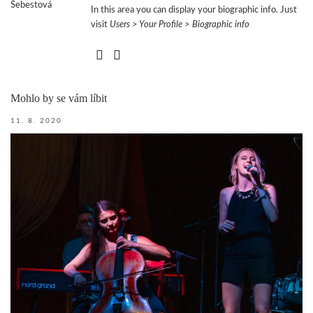
In this area you can display your biographic info. Just
visit
Users > Your Profile > Biographic info
Mohlo by se vám líbit
11. 8. 2020