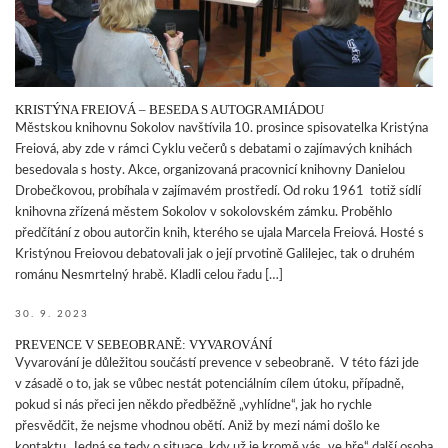
KRISTÝNA FREIOVÁ – BESEDA S AUTOGRAMIÁDOU
Městskou knihovnu Sokolov navštívila 10. prosince spisovatelka Kristýna
Freiová, aby zde v rámci Cyklu večerů s debatami o zajímavých knihách
besedovala s hosty. Akce, organizovaná pracovnicí knihovny Danielou
Drobečkovou, probíhala v zajímavém prostředí. Od roku 1961 totiž sídlí
knihovna zřízená městem Sokolov v sokolovském zámku. Proběhlo
předčítání z obou autorčin knih, kterého se ujala Marcela Freiová. Hosté s
Kristýnou Freiovou debatovali jak o její prvotině Galilejec, tak o druhém
románu Nesmrtelný hrabě. Kladli celou řadu […]
30. 9. 2023
PREVENCE V SEBEOBRANĚ: VYVAROVÁNÍ
Vyvarování je důležitou součástí prevence v sebeobraně. V této fázi jde
v zásadě o to, jak se vůbec nestát potenciálním cílem útoku, případně,
pokud si nás přeci jen někdo předběžně „vyhlídne“, jak ho rychle
přesvědčit, že nejsme vhodnou obětí. Aniž by mezi námi došlo ke
kontaktu. Jedná se tedy o situace, kdy už je kromě vás „ve hře“ další osoba