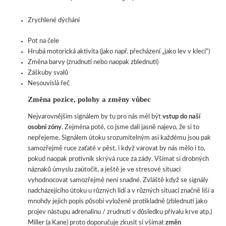
Zrychlené dýchání
Pot na čele
Hrubá motorická aktivita (jako např. přecházení „jako lev v kleci“)
Změna barvy (zrudnutí nebo naopak zblednutí)
Záškuby svalů
Nesouvislá řeč
Změna pozice, polohy a změny vůbec
Nejvarovnějším signálem by tu pro nás měl být
vstup do naší
osobní zóny
. Zejména poté, co jsme dali jasně najevo, že si to
nepřejeme. Signálem útoku srozumitelným asi každému jsou pak
samozřejmě ruce zaťaté v pěst, i když varovat by nás mělo i to,
pokud naopak protivník skrývá ruce za zády. Všímat si drobných
náznaků úmyslu zaútočit, a ještě je ve stresové situaci
vyhodnocovat samozřejmě není snadné. Zvláště když se signály
nadcházejícího útoku u různých lidí a v různých situací značně liší a
mnohdy jejich popis působí vyloženě protikladně (zblednutí jako
projev nástupu adrenalinu / zrudnutí v důsledku přívalu krve atp.)
Miller (a Kane) proto doporučuje zkusit si všímat
změn