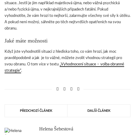
situace. Jestli je jím například majetková újma, nebo vážná psychická
a/nebo fyzická újma, v nejkrajnějších případech fatální. Pokud
vyhodnotíte, že vám hrozí to nejhorší, zalarmujte všechny své síly k útěku.
A pokud není možný, sáhněte po těch nejtvrdších opatřeních na svou
obranu.
Jaké máte možnosti
Když jste vyhodnotili situaci z hlediska toho, co vám hrozí, jak moc
pravděpodobně a jak je to vážné, můžete zvolit vhodnou strategii pro
svou obranu. O tom více v textu
„Vyhodnocení situace – volba obranné
strategie“
.
PŘEDCHOZÍ ČLÁNEK
DALŠÍ ČLÁNEK
Helena Šebestová