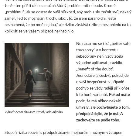
Jenže ten příští cizinec možná žádný problém mít nebude. Kromě
„problému“, jak se dostat do vaší blízkosti, aby mohl uskutečnit svůj nekalý
záměr. Teď to možná zní trochu jako: „To, že jsem paranoidní, ještě
neznamená, že po mně nejdou,“ ale riziko zůstává rizikem bez ohledu na to,
kolikrát se ve vašem případě ne/naplnilo.
Ne nadarmo se říká „better safe
than sorry“ a v kontextu
sebeobrany není vždy zcela
výhodné aplikovat pravidlo
„benefit of the doubt“.
Jednoduše (a česky), pokud jde
o vaši bezpečnost, v případě
pochyb se vždy raději přikloňte
k té horší variantě.
Pokud máte
pocit, že má někdo nekalé
úmysly, ale pochybujete o tom,
Vyhodnocení situace: úmysly oslovujícího
předpokládejte, že je má. A
zachovejte se podle toho.
Stupeň rizika souvisí s předpokládaným nejhorším možným výstupem