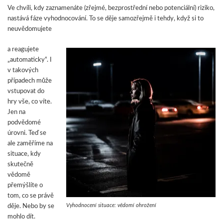
Ve chvíli, kdy zaznamenáte (zřejmé, bezprostřední nebo potenciální) riziko,
nastává fáze vyhodnocování. To se děje samozřejmě i tehdy, když si to
neuvědomujete
a reagujete
„automaticky“. I
v takových
případech může
vstupovat do
hry vše, co víte.
Jen na
podvědomé
úrovni. Teď se
ale zaměříme na
situace, kdy
skutečně
vědomě
přemýšlíte o
tom, co se právě
Vyhodnocení situace: vědomí ohrožení
děje. Nebo by se
mohlo dít.