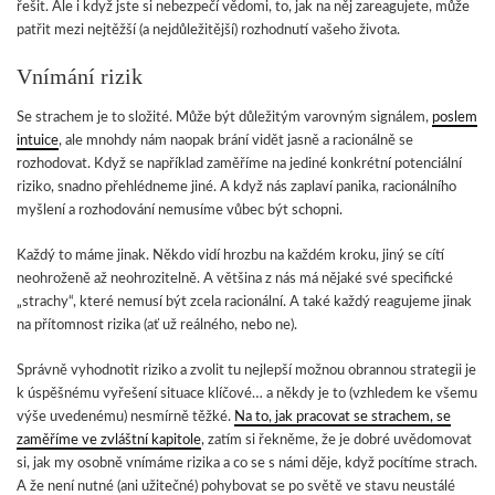
řešit. Ale i když jste si nebezpečí vědomi, to, jak na něj zareagujete, může
patřit mezi nejtěžší (a nejdůležitější) rozhodnutí vašeho života.
Vnímání rizik
Se strachem je to složité. Může být důležitým varovným signálem,
poslem
intuice
, ale mnohdy nám naopak brání vidět jasně a racionálně se
rozhodovat. Když se například zaměříme na jediné konkrétní potenciální
riziko, snadno přehlédneme jiné. A když nás zaplaví panika, racionálního
myšlení a rozhodování nemusíme vůbec být schopni.
Každý to máme jinak. Někdo vidí hrozbu na každém kroku, jiný se cítí
neohroženě až neohrozitelně. A většina z nás má nějaké své specifické
„strachy“, které nemusí být zcela racionální. A také každý reagujeme jinak
na přítomnost rizika (ať už reálného, nebo ne).
Správně vyhodnotit riziko a zvolit tu nejlepší možnou obrannou strategii je
k úspěšnému vyřešení situace klíčové… a někdy je to (vzhledem ke všemu
výše uvedenému) nesmírně těžké.
Na to, jak pracovat se strachem, se
zaměříme ve zvláštní kapitole
, zatím si řekněme, že je dobré uvědomovat
si, jak my osobně vnímáme rizika a co se s námi děje, když pocítíme strach.
A že není nutné (ani užitečné) pohybovat se po světě ve stavu neustálé