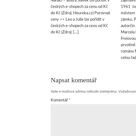
Naháči – Boura Slávek lze pořídít v
zajímavé
českých e-shopech za cenu od Kč
1961 tot
do Kč (Zdroj: Heureka.cz) Porovnat
městem 
ceny >> Leo a Julie lze pořídít v
zámku. P
českých e-shopech za cenu od Kč
autorčin 
do Kč (Zdroj: […]
Marcela 
Freiovou 
prvotině
románu N
celou řa
Napsat komentář
Vaše e-mailová adresa nebude zveřejněna.
Vyžadovan
Komentář
*