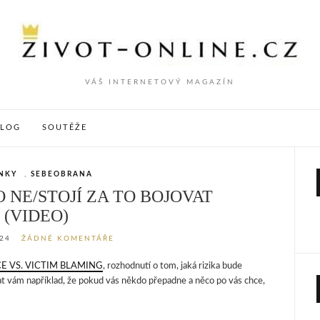
VÁŠ INTERNETOVÝ MAGAZÍN
VLOG
SOUTĚŽE
NKY
,
SEBEOBRANA
 NE/STOJÍ ZA TO BOJOVAT
(VIDEO)
024
ŽÁDNÉ KOMENTÁŘE
E VS. VICTIM BLAMING
, rozhodnutí o tom, jaká rizika bude
t vám například, že pokud vás někdo přepadne a něco po vás chce,