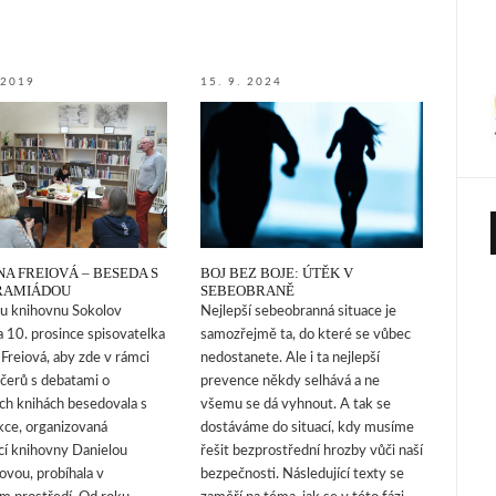
 2019
15. 9. 2024
NA FREIOVÁ – BESEDA S
BOJ BEZ BOJE: ÚTĚK V
RAMIÁDOU
SEBEOBRANĚ
u knihovnu Sokolov
Nejlepší sebeobranná situace je
a 10. prosince spisovatelka
samozřejmě ta, do které se vůbec
 Freiová, aby zde v rámci
nedostanete. Ale i ta nejlepší
čerů s debatami o
prevence někdy selhává a ne
ch knihách besedovala s
všemu se dá vyhnout. A tak se
kce, organizovaná
dostáváme do situací, kdy musíme
cí knihovny Danielou
řešit bezprostřední hrozby vůči naší
vou, probíhala v
bezpečnosti. Následující texty se