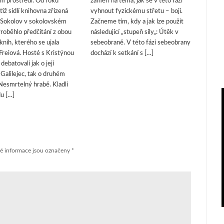
m prostředí. Od roku
zaměří na téma, jak se v této fázi
iž sídlí knihovna zřízená
vyhnout fyzickému střetu – boji.
Sokolov v sokolovském
Začneme tím, kdy a jak lze použít
roběhlo předčítání z obou
následující „stupeň síly„: Útěk v
knih, kterého se ujala
sebeobraně. V této fázi sebeobrany
Freiová. Hosté s Kristýnou
dochází k setkání s […]
debatovali jak o její
 Galilejec, tak o druhém
esmrtelný hrabě. Kladli
du […]
é informace jsou označeny
*