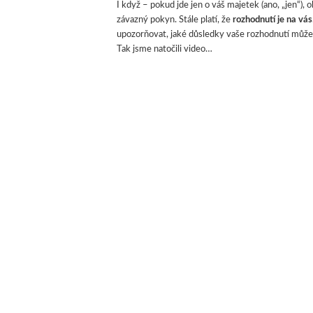
I když – pokud jde jen o váš majetek (ano, „jen“), o
závazný pokyn. Stále platí, že
rozhodnutí je na vás
upozorňovat, jaké důsledky vaše rozhodnutí může mí
Tak jsme natočili video…