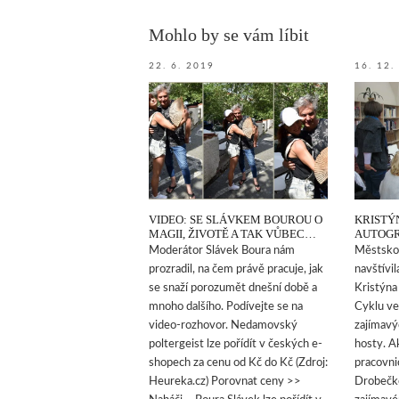
Mohlo by se vám líbit
22. 6. 2019
16. 12.
VIDEO: SE SLÁVKEM BOUROU O
KRISTÝ
MAGII, ŽIVOTĚ A TAK VŮBEC…
AUTOG
Moderátor Slávek Boura nám
Městsko
prozradil, na čem právě pracuje, jak
navštívil
se snaží porozumět dnešní době a
Kristýna
mnoho dalšího. Podívejte se na
Cyklu ve
video-rozhovor. Nedamovský
zajímavý
poltergeist lze pořídít v českých e-
hosty. A
shopech za cenu od Kč do Kč (Zdroj:
pracovni
Heureka.cz) Porovnat ceny >>
Drobečko