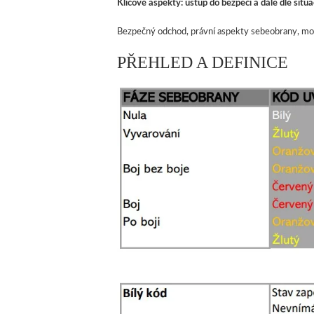
Klíčové aspekty: ústup do bezpečí a dále dle situ
Bezpečný odchod, právní aspekty sebeobrany, mož
PŘEHLED A DEFINICE