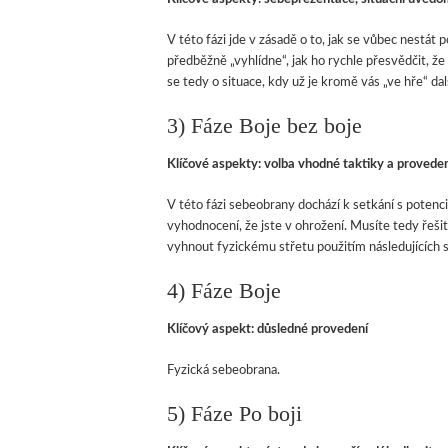
V této fázi jde v zásadě o to, jak se vůbec nestát 
předběžně „vyhlídne“, jak ho rychle přesvědčit, ž
se tedy o situace, kdy už je kromě vás „ve hře“ dalš
3) Fáze Boje bez boje
Klíčové aspekty: volba vhodné taktiky a provede
V této fázi sebeobrany dochází k setkání s poten
vyhodnocení, že jste v ohrožení. Musíte tedy řešit
vyhnout fyzickému střetu použitím následujících st
4) Fáze Boje
Klíčový aspekt: důsledné provedení
Fyzická sebeobrana.
5) Fáze Po boji