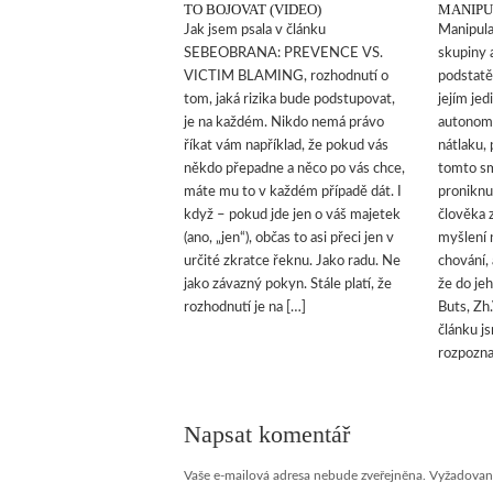
TO BOJOVAT (VIDEO)
MANIPU
Jak jsem psala v článku
Manipula
SEBEOBRANA: PREVENCE VS.
skupiny 
VICTIM BLAMING, rozhodnutí o
podstatě 
tom, jaká rizika bude podstupovat,
jejím jed
je na každém. Nikdo nemá právo
autonomi
říkat vám například, že pokud vás
nátlaku,
někdo přepadne a něco po vás chce,
tomto sm
máte mu to v každém případě dát. I
proniknu
když – pokud jde jen o váš majetek
člověka 
(ano, „jen“), občas to asi přeci jen v
myšlení 
určité zkratce řeknu. Jako radu. Ne
chování, 
jako závazný pokyn. Stále platí, že
že do je
rozhodnutí je na […]
Buts, Zh.
článku js
rozpozna
Napsat komentář
Vaše e-mailová adresa nebude zveřejněna.
Vyžadovan