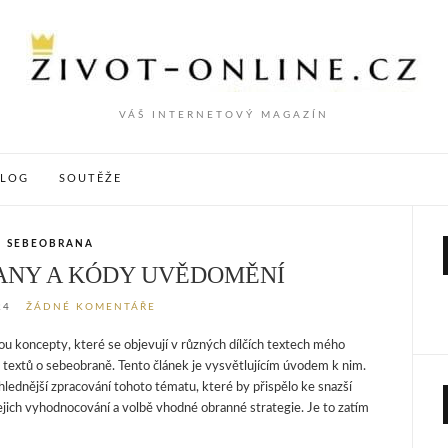
VÁŠ INTERNETOVÝ MAGAZÍN
VLOG
SOUTĚŽE
SEBEOBRANA
ANY A KÓDY UVĚDOMĚNÍ
24
ŽÁDNÉ KOMENTÁŘE
ou koncepty, které se objevují v různých dílčích textech mého
textů o sebeobraně. Tento článek je vysvětlujícím úvodem k nim.
lednější zpracování tohoto tématu, které by přispělo ke snazší
jejich vyhodnocování a volbě vhodné obranné strategie. Je to zatím