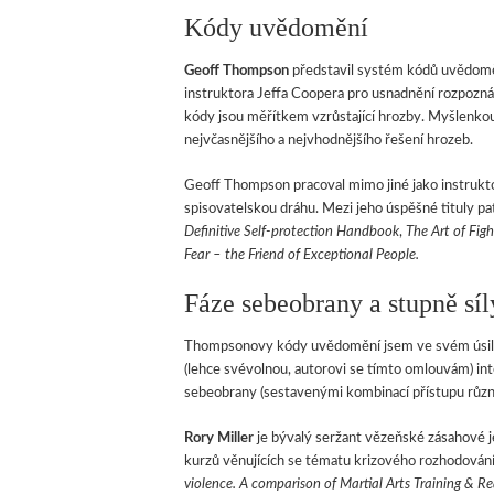
Kódy uvědomění
Geoff Thompson
představil systém kódů uvědom
instruktora Jeffa Coopera pro usnadnění rozpozná
kódy jsou měřítkem vzrůstající hrozby. Myšlenkou
nejvčasnějšího a nejvhodnějšího řešení hrozeb.
Geoff Thompson pracoval mimo jiné jako instrukto
spisovatelskou dráhu. Mezi jeho úspěšné tituly patř
Definitive Self-protection Handbook
,
The Art of Fig
Fear – the Friend of Exceptional People.
Fáze sebeobrany a stupně síl
Thompsonovy kódy uvědomění jsem ve svém úsilí o
(lehce svévolnou, autorovi se tímto omlouvám) int
sebeobrany (sestavenými kombinací přístupu různýc
Rory Miller
je bývalý seržant vězeňské zásahové j
kurzů věnujících se tématu krizového rozhodování 
violence. A comparison of Martial Arts Training & R