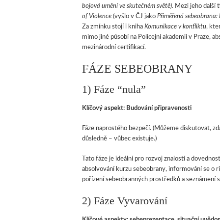
bojová umění ve skutečném světě).
Mezi jeho další t
of Violence
(vyšlo v ČJ jako
Přiměřená sebeobrana: E
Za zmínku stojí i kniha
Komunikace v konfliktu
, kte
mimo jiné působí na Policejní akademii v Praze, a
mezinárodní certifikací.
FÁZE SEBEOBRANY
1) Fáze “nula”
Klíčový aspekt: Budování připravenosti
Fáze naprostého bezpečí. (Můžeme diskutovat, zd
důsledně – vůbec existuje.)
Tato fáze je ideální pro rozvoj znalostí a dovedno
absolvování kurzu sebeobrany, informování se o ri
pořízení sebeobranných prostředků a seznámení se 
2) Fáze Vyvarování
Klíčové aspekty: sebeprezentace, situační uvědo