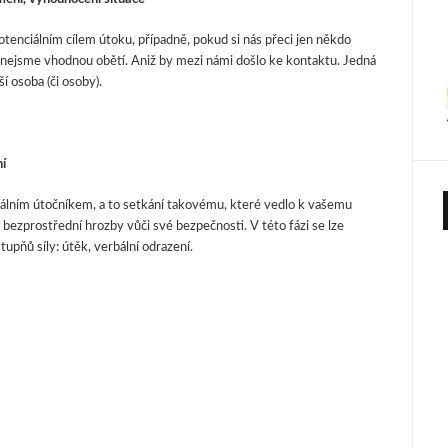
potenciálním cílem útoku, případně, pokud si nás přeci jen někdo
e nejsme vhodnou obětí. Aniž by mezi námi došlo ke kontaktu. Jedná
í osoba (či osoby).
ní
ciálním útočníkem, a to setkání takovému, které vedlo k vašemu
 bezprostřední hrozby vůči své bezpečnosti. V této fázi se lze
upňů síly: útěk, verbální odrazení.