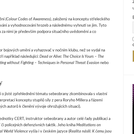
ění
(Colour Codes of Awareness)
, založený na konceptu střeleckého
vání a vyhodnocování hrozeb a následnému vyhnutí se jim. Tyto
 za nimi je především podpora situačního uvědomění a co
r bojových umění a vyhazovač v nočním klubu, než se vydal na
í například následující:
Dead or Alive: The Choice Is Yours – The
hting without Fighting – Techniques in Personal Threat Evasion
nebo
y
 jisté zpřehlednění tématu sebeobrany zkombinovala s vlastní
erpretací konceptu stupňů síly z pera Roryho Millera a fázemi
h autorů k členění vývoje ohrožujících situací).
ednotky CERT, instruktor sebeobrany a autor celé řady publikací a
či policejních defenzivních taktik. Jeho kniha
Meditations on
eal World Violence
vyšla i v českém jazyce (
Realita násilí: K čemu jsou