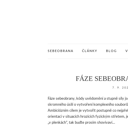
SEBEOBRANA
ČLÁNKY
BLOG
FÁZE SEBEOBR
7. 9. 20
Fáze sebeobrany, kódy uvědomění a stupně síly js
skromného úsilí o vytvoření komplexního souborů 
Ambiciózním cílem je vytvořit postupně co nejpřeh
orientaci v situacích hrozících fyzickým střetem, 
„v plenkách“, tak buďte prosím shovívaví…