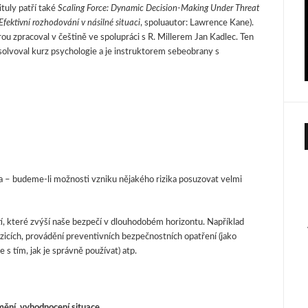
ituly patří také
Scaling Force: Dynamic Decision-Making Under Threat
fektivní rozhodování v násilné situaci
, spoluautor: Lawrence Kane).
rou zpracoval v češtině ve spolupráci s R. Millerem Jan Kadlec. Ten
bsolvoval kurz psychologie a je instruktorem sebeobrany s
a – budeme-li možnosti vzniku nějakého rizika posuzovat velmi
stí, které zvýší naše bezpečí v dlouhodobém horizontu. Například
zicích, provádění preventivních bezpečnostních opatření (jako
s tím, jak je správně používat) atp.
mění, vyhodnocení situace