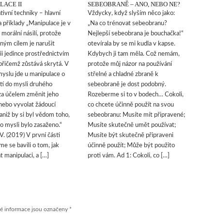
LACE II
SEBEOBRANĚ – ANO, NEBO NE?
tivní techniky – hlavní
Vždycky, když slyším něco jako:
a příklady „Manipulace je v
„Na co trénovat sebeobranu?
morální násilí, protože
Nejlepší sebeobrana je bouchačka!“
iným cílem je narušit
otevírala by se mi kudla v kapse.
i jedince prostřednictvím
Kdybych ji tam měla. Což nemám,
 přičemž zůstává skrytá. V
protože můj názor na používání
yslu jde u manipulace o
střelné a chladné zbraně k
tí do mysli druhého
sebeobraně je dost podobný.
za účelem změnit jeho
Rozeberme si to v bodech… Cokoli,
nebo vyvolat žádoucí
co chcete účinně použít na svou
aniž by si byl vědom toho,
sebeobranu: Musíte mít připravené;
ho mysli bylo zasaženo.“
Musíte skutečně umět používat;
V. (2019) V první části
Musíte být skutečně připraveni
me se bavili o tom, jak
účinně použít; Může být použito
t manipulaci, a […]
proti vám. Ad 1: Cokoli, co […]
é informace jsou označeny
*