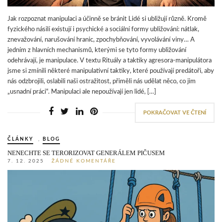
Jak rozpoznat manipulaci a účinně se bránit Lidé si ubližují různě. Kromě
fyzického násilí existují i psychické a sociální formy ubližování: nátlak,
znevažování, narušování hranic, zpochybňování, vyvolávání viny… A
jedním z hlavních mechanismů, kterými se tyto formy ubližování
odehrávají, je manipulace. V textu Rituály a taktiky agresora-manipulátora
jsme si zmínili některé manipulativní taktiky, které používají predátoři, aby
nás odzbrojili, oslabili naši ostražitost, přiměli nás udělat něco, co jim
„usnadní práci“. Manipulaci ale nepoužívají jen lidé, […]
POKRAČOVAT VE ČTENÍ
ČLÁNKY
,
BLOG
NENECHTE SE TERORIZOVAT GENERÁLEM PIČUSEM
7. 12. 2025
ŽÁDNÉ KOMENTÁŘE