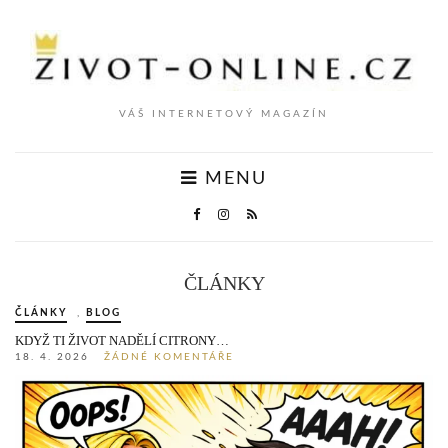
VÁŠ INTERNETOVÝ MAGAZÍN
MENU
ČLÁNKY
ČLÁNKY
,
BLOG
KDYŽ TI ŽIVOT NADĚLÍ CITRONY…
18. 4. 2026
ŽÁDNÉ KOMENTÁŘE