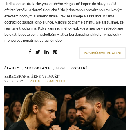
Hrdina odrazí útok zlosyna, druhého elegantně kopne do hlavy, udělá
efektní otočku a dorazí zloducha číslo jedna ranou provázenou zvukovým
efektem hodným slavného finále. Pak se usměje a s kráskou v rámě
odchází do zapadajícího slunce. Všichni to známe z filmů, ale asi tušíme, že
realita je trochu jiná. Když vám nic jiného nezbyde a musíte v sebeobraně
bojovat, budete čelit následkům – ať už boj dopadne jakkoli. Ty následky
mohou být nepatrné, výrazné nebo […]
POKRAČOVAT VE ČTENÍ
ČLÁNKY
,
SEBEOBRANA
,
BLOG
,
OSTATNÍ
SEBEOBRANA: ŽENY VS. MUŽI?
27. 7. 2025
ŽÁDNÉ KOMENTÁŘE