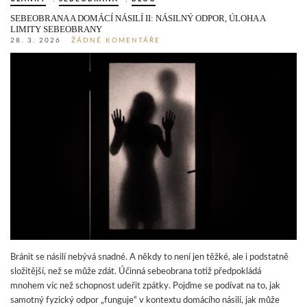
SEBEOBRANA A DOMÁCÍ NÁSILÍ II: NÁSILNÝ ODPOR, ÚLOHA A
LIMITY SEBEOBRANY
28. 3. 2026
ŽÁDNÉ KOMENTÁŘE
Bránit se násilí nebývá snadné. A někdy to není jen těžké, ale i podstatně
složitější, než se může zdát. Účinná sebeobrana totiž předpokládá
mnohem víc než schopnost udeřit zpátky. Pojďme se podívat na to, jak
samotný fyzický odpor „funguje“ v kontextu domácího násilí, jak může