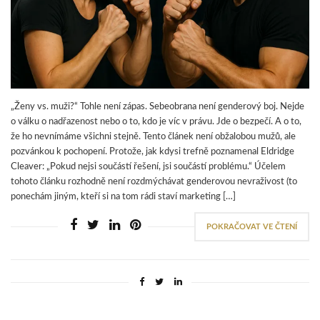
„Ženy vs. muži?“ Tohle není zápas. Sebeobrana není genderový boj. Nejde
o válku o nadřazenost nebo o to, kdo je víc v právu. Jde o bezpečí. A o to,
že ho nevnímáme všichni stejně. Tento článek není obžalobou mužů, ale
pozvánkou k pochopení. Protože, jak kdysi trefně poznamenal Eldridge
Cleaver: „Pokud nejsi součástí řešení, jsi součástí problému.“ Účelem
tohoto článku rozhodně není rozdmýchávat genderovou nevraživost (to
ponechám jiným, kteří si na tom rádi staví marketing […]
POKRAČOVAT VE ČTENÍ