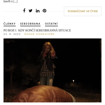
bavili o […]
POKRAČOVAT VE ČTENÍ
ČLÁNKY
,
SEBEOBRANA
,
OSTATNÍ
PO BOJI 1: KDY KONČÍ SEBEOBRANNÁ SITUACE
24. 8. 2025
ŽÁDNÉ KOMENTÁŘE