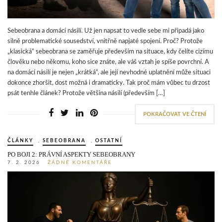
Sebeobrana a domácí násilí. Už jen napsat to vedle sebe mi připadá jako
silně problematické sousedství, vnitřně napjaté spojení. Proč? Protože
„klasická“ sebeobrana se zaměřuje především na situace, kdy čelíte cizímu
člověku nebo někomu, koho sice znáte, ale váš vztah je spíše povrchní. A
na domácí násilí je nejen „krátká“, ale její nevhodné uplatnění může situaci
dokonce zhoršit, dost možná i dramaticky. Tak proč mám vůbec tu drzost
psát tenhle článek? Protože většina násilí (především […]
POKRAČOVAT VE ČTENÍ
ČLÁNKY
,
SEBEOBRANA
,
OSTATNÍ
PO BOJI 2: PRÁVNÍ ASPEKTY SEBEOBRANY
7. 2. 2026
ŽÁDNÉ KOMENTÁŘE