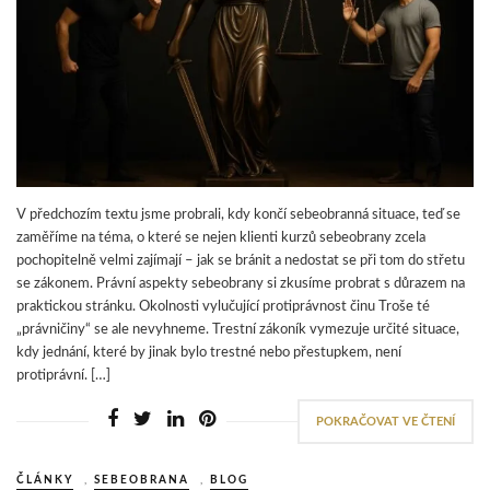
V předchozím textu jsme probrali, kdy končí sebeobranná situace, teď se
zaměříme na téma, o které se nejen klienti kurzů sebeobrany zcela
pochopitelně velmi zajímají – jak se bránit a nedostat se při tom do střetu
se zákonem. Právní aspekty sebeobrany si zkusíme probrat s důrazem na
praktickou stránku. Okolnosti vylučující protiprávnost činu Troše té
„právničiny“ se ale nevyhneme. Trestní zákoník vymezuje určité situace,
kdy jednání, které by jinak bylo trestné nebo přestupkem, není
protiprávní. […]
POKRAČOVAT VE ČTENÍ
ČLÁNKY
,
SEBEOBRANA
,
BLOG