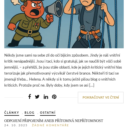
Někdy jsme sami na sebe zlí do očí bijícím způsobem. Jindy je náš vnitřní
kritik nenápadnější. Jsou i tací, kdo si gratulují, jak se naučili být vůči sobě
jemnější, – a přehlíží, že jsou stále oblasti, kde je jejich kritický vnitřní hlas
terorizuje jak přemotivovaný výcvikář čerstvé brance. Někteří ti tací se
jmenují třeba… Helena. A někdy si k tomu ještě píšou blog o vnitřních
kriticích. Protože proč ne. Byly doby, kdy jsem se asi […]
POKRAČOVAT VE ČTENÍ
ČLÁNKY
,
BLOG
,
OSTATNÍ
ODPOJENÍ PŘIPOJENÍM ANEB PŘÍTOMNÁ NEPŘÍTOMNOST
24. 10. 2025
ŽÁDNÉ KOMENTÁŘE