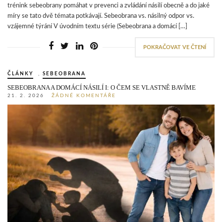
trénink sebeobrany pomáhat v prevenci a zvládání násilí obecně a do jaké
míry se tato dvě témata potkávají. Sebeobrana vs. násilný odpor vs.
vzájemné týrání V úvodním textu série (Sebeobrana a domácí […]
POKRAČOVAT VE ČTENÍ
ČLÁNKY
,
SEBEOBRANA
SEBEOBRANA A DOMÁCÍ NÁSILÍ I: O ČEM SE VLASTNĚ BAVÍME
21. 2. 2026
ŽÁDNÉ KOMENTÁŘE