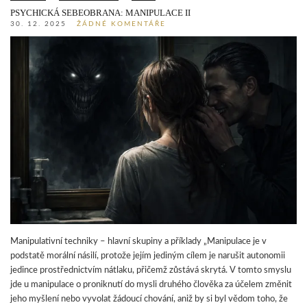
PSYCHICKÁ SEBEOBRANA: MANIPULACE II
30. 12. 2025
ŽÁDNÉ KOMENTÁŘE
Manipulativní techniky – hlavní skupiny a příklady „Manipulace je v
podstatě morální násilí, protože jejím jediným cílem je narušit autonomii
jedince prostřednictvím nátlaku, přičemž zůstává skrytá. V tomto smyslu
jde u manipulace o proniknutí do mysli druhého člověka za účelem změnit
jeho myšlení nebo vyvolat žádoucí chování, aniž by si byl vědom toho, že