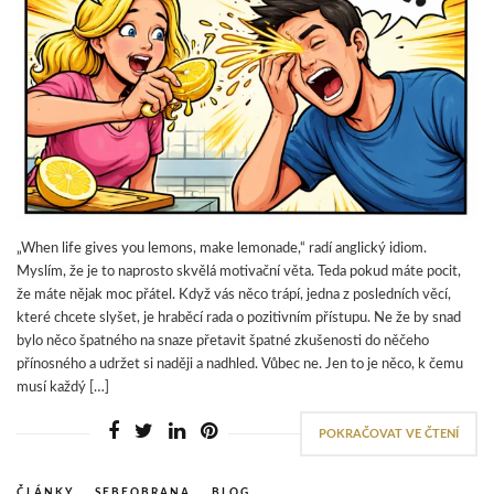
„When life gives you lemons, make lemonade,“ radí anglický idiom.
Myslím, že je to naprosto skvělá motivační věta. Teda pokud máte pocit,
že máte nějak moc přátel. Když vás něco trápí, jedna z posledních věcí,
které chcete slyšet, je hraběcí rada o pozitivním přístupu. Ne že by snad
bylo něco špatného na snaze přetavit špatné zkušenosti do něčeho
přínosného a udržet si naději a nadhled. Vůbec ne. Jen to je něco, k čemu
musí každý […]
POKRAČOVAT VE ČTENÍ
ČLÁNKY
,
SEBEOBRANA
,
BLOG