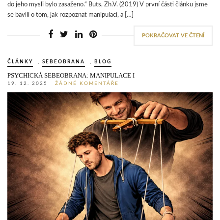
do jeho mysli bylo zasaženo.“ Buts, Zh.V. (2019) V první části článku jsme
se bavili o tom, jak rozpoznat manipulaci, a […]
POKRAČOVAT VE ČTENÍ
ČLÁNKY
,
SEBEOBRANA
,
BLOG
PSYCHICKÁ SEBEOBRANA: MANIPULACE I
19. 12. 2025
ŽÁDNÉ KOMENTÁŘE