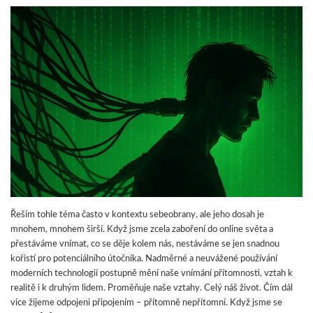
Řeším tohle téma často v kontextu sebeobrany, ale jeho dosah je
mnohem, mnohem širší. Když jsme zcela zaboření do online světa a
přestáváme vnímat, co se děje kolem nás, nestáváme se jen snadnou
kořistí pro potenciálního útočníka. Nadměrné a neuvážené používání
moderních technologií postupně mění naše vnímání přítomnosti, vztah k
realitě i k druhým lidem. Proměňuje naše vztahy. Celý náš život. Čím dál
více žijeme odpojeni připojením – přítomně nepřítomní. Když jsme se