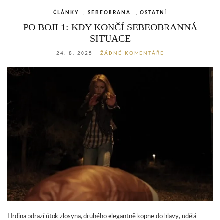
ČLÁNKY
,
SEBEOBRANA
,
OSTATNÍ
PO BOJI 1: KDY KONČÍ SEBEOBRANNÁ
SITUACE
24. 8. 2025
ŽÁDNÉ KOMENTÁŘE
Hrdina odrazí útok zlosyna, druhého elegantně kopne do hlavy, udělá