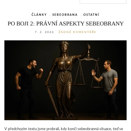
ČLÁNKY
,
SEBEOBRANA
,
OSTATNÍ
PO BOJI 2: PRÁVNÍ ASPEKTY SEBEOBRANY
7. 2. 2026
ŽÁDNÉ KOMENTÁŘE
V předchozím textu jsme probrali, kdy končí sebeobranná situace, teď se