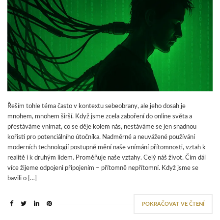
Řeším tohle téma často v kontextu sebeobrany, ale jeho dosah je
mnohem, mnohem širší. Když jsme zcela zaboření do online světa a
přestáváme vnímat, co se děje kolem nás, nestáváme se jen snadnou
kořistí pro potenciálního útočníka. Nadměrné a neuvážené používání
moderních technologií postupně mění naše vnímání přítomnosti, vztah k
realitě i k druhým lidem. Proměňuje naše vztahy. Celý náš život. Čím dál
více žijeme odpojeni připojením – přítomně nepřítomní. Když jsme se
bavili o […]
POKRAČOVAT VE ČTENÍ