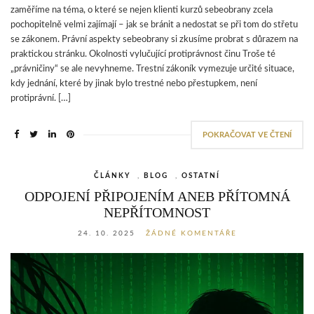
zaměříme na téma, o které se nejen klienti kurzů sebeobrany zcela
pochopitelně velmi zajímají – jak se bránit a nedostat se při tom do střetu
se zákonem. Právní aspekty sebeobrany si zkusíme probrat s důrazem na
praktickou stránku. Okolnosti vylučující protiprávnost činu Troše té
„právničiny“ se ale nevyhneme. Trestní zákoník vymezuje určité situace,
kdy jednání, které by jinak bylo trestné nebo přestupkem, není
protiprávní. […]
POKRAČOVAT VE ČTENÍ
ČLÁNKY
,
BLOG
,
OSTATNÍ
ODPOJENÍ PŘIPOJENÍM ANEB PŘÍTOMNÁ
NEPŘÍTOMNOST
24. 10. 2025
ŽÁDNÉ KOMENTÁŘE