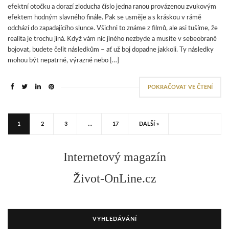
efektní otočku a dorazí zloducha číslo jedna ranou provázenou zvukovým
efektem hodným slavného finále. Pak se usměje a s kráskou v rámě
odchází do zapadajícího slunce. Všichni to známe z filmů, ale asi tušíme, že
realita je trochu jiná. Když vám nic jiného nezbyde a musíte v sebeobraně
bojovat, budete čelit následkům – ať už boj dopadne jakkoli. Ty následky
mohou být nepatrné, výrazné nebo […]
POKRAČOVAT VE ČTENÍ
1
2
3
…
17
DALŠÍ »
Internetový magazín
Život-OnLine.cz
VYHLEDÁVÁNÍ