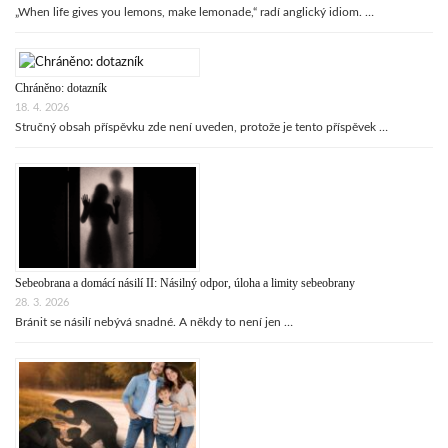
„When life gives you lemons, make lemonade,“ radí anglický idiom. …
Chráněno: dotazník
18. 4. 2026
Stručný obsah příspěvku zde není uveden, protože je tento příspěvek …
Sebeobrana a domácí násilí II: Násilný odpor, úloha a limity sebeobrany
28. 3. 2026
Bránit se násilí nebývá snadné. A někdy to není jen …