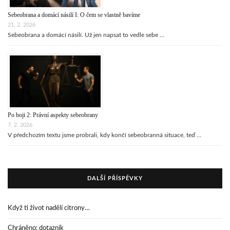
Sebeobrana a domácí násilí I: O čem se vlastně bavíme
21. 2. 2026
Sebeobrana a domácí násilí. Už jen napsat to vedle sebe …
Po boji 2: Právní aspekty sebeobrany
7. 2. 2026
V předchozím textu jsme probrali, kdy končí sebeobranná situace, teď …
DALŠÍ PŘÍSPĚVKY
Když ti život nadělí citrony…
Chráněno: dotazník