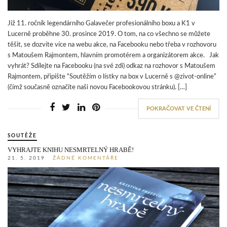
Již 11. ročník legendárního Galavečer profesionálního boxu a K1 v
Lucerně proběhne 30. prosince 2019. O tom, na co všechno se můžete
těšit, se dozvíte více na webu akce, na Facebooku nebo třeba v rozhovoru
s Matoušem Rajmontem, hlavním promotérem a organizátorem akce. Jak
vyhrát? Sdílejte na Facebooku (na své zdi) odkaz na rozhovor s Matoušem
Rajmontem, připište “Soutěžím o lístky na box v Lucerně s @zivot-online”
(čímž současně označíte naši novou Facebookovou stránku). […]
POKRAČOVAT VE ČTENÍ
SOUTĚŽE
VYHRAJTE KNIHU NESMRTELNÝ HRABĚ!
21. 5. 2019
ŽÁDNÉ KOMENTÁŘE