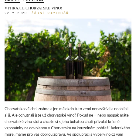
VYHRAJTE CHORVATSKÉ VÍNO!
22. 9. 2020
ŽÁDNÉ KOMENTÁŘE
Chorvatsko všichni známe a jen málokdo tuto zemi nenavštívil a neoblíbil
si ji. Ale ochutnali jste už chorvatské víno? Pokud ne – nebo naopak máte
chorvatské víno rádi a chcete si s jeho bohatou chutí přivolat krásné
vzpomínky na dovolenou v Chorvatsku na kouzelném pobřeží Jaderského
moře, máme pro vás dobrou zprávu. Ve spolupráci s vybervino.cz vám