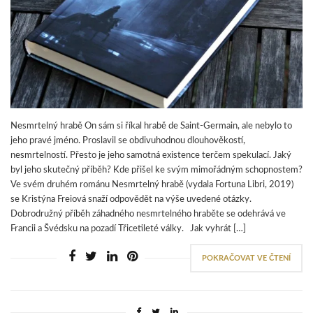
Nesmrtelný hrabě On sám si říkal hrabě de Saint-Germain, ale nebylo to
jeho pravé jméno. Proslavil se obdivuhodnou dlouhověkostí,
nesmrtelností. Přesto je jeho samotná existence terčem spekulací. Jaký
byl jeho skutečný příběh? Kde přišel ke svým mimořádným schopnostem?
Ve svém druhém románu Nesmrtelný hrabě (vydala Fortuna Libri, 2019)
se Kristýna Freiová snaží odpovědět na výše uvedené otázky.
Dobrodružný příběh záhadného nesmrtelného hraběte se odehrává ve
Francii a Švédsku na pozadí Třicetileté války. Jak vyhrát […]
POKRAČOVAT VE ČTENÍ