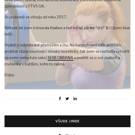
Ahoj, jsem Helena, instruktorka sebeobrany s osvědčením o odborné
způsobilosti z FTVS UK.
Sebeobraně se věnuju od roku 2017.
Několik let jsem trénovala thaibox a teď mě už pár let "drží" BJJ (jsem blue
belt).
Hodně o sebeobraně přemýšlím a čtu. Na kurzech není tolik prostoru
probírat různá související témata teoreticky, tak jsem se rozhodla vytvořit
na svém webu tuto sekci
SEBEOBRANA
a podělit se o své znalosti a
myšlenky s každým, koho to zajímá.
Enjoy.
VŠUDE JINDE