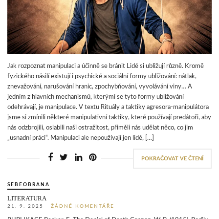
Jak rozpoznat manipulaci a účinně se bránit Lidé si ubližují různě. Kromě
fyzického násilí existují i psychické a sociální formy ubližování: nátlak,
znevažování, narušování hranic, zpochybňování, vyvolávání viny… A
jedním z hlavních mechanismů, kterými se tyto formy ubližování
odehrávají, je manipulace. V textu Rituály a taktiky agresora-manipulátora
jsme si zmínili některé manipulativní taktiky, které používají predátoři, aby
nás odzbrojili, oslabili naši ostražitost, přiměli nás udělat něco, co jim
„usnadní práci“. Manipulaci ale nepoužívají jen lidé, […]
POKRAČOVAT VE ČTENÍ
SEBEOBRANA
LITERATURA
21. 9. 2025
ŽÁDNÉ KOMENTÁŘE