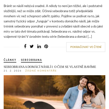
Bránit se násilí nebývá snadné. A někdy to není jen těžké, ale i podstatně
složitější, než se může zdát. Účinná sebeobrana totiž předpokládá
mnohem víc než schopnost udeřit zpátky. Pojďme se podívat na to, jak
samotný fyzický odpor „funguje“ v kontextu domácího násilí, jak může
trénink sebeobrany pomáhat v prevenci a zvládání násilí obecně a do jaké
míry se tato dvě témata potkávají. Sebeobrana vs. násilný odpor vs.
vzájemné týrání V úvodním textu série (Sebeobrana a domácí […]
POKRAČOVAT VE ČTENÍ
ČLÁNKY
,
SEBEOBRANA
SEBEOBRANA A DOMÁCÍ NÁSILÍ I: O ČEM SE VLASTNĚ BAVÍME
21. 2. 2026
ŽÁDNÉ KOMENTÁŘE