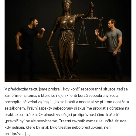
V předchozím textu jsme probrali, kdy končí sebeobranná situace, teď se
zaměříme na téma, o které se nejen klienti kurzů sebeobrany zcela
pochopitelně velmi zajímají – jak se bránit a nedostat se při tom do střetu
se zákonem. Právní aspekty sebeobrany si zkusíme probrat s důrazem na
praktickou stránku. Okolnosti vylučující protiprávnost činu Troše té
„právničiny“ se ale nevyhneme. Trestní zákoník vymezuje určité situace,
kdy jednání, které by jinak bylo trestné nebo přestupkem, není
protiprávní. […]