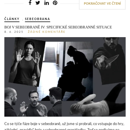
POKRAČOVAT VE ČTENÍ
ČLÁNKY
,
SEBEOBRANA
BOJ V SEBEOBRANĚ IV: SPECIFICKÉ SEBEOBRANNÉ SITUACE
8. 6. 2025
ŽÁDNÉ KOMENTÁŘE
Co se týče fáze boje v sebeobraně, už jsme si probrali, co vstupuje do hry,