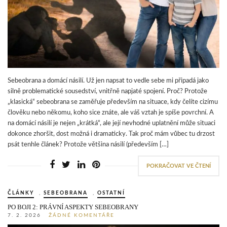
Sebeobrana a domácí násilí. Už jen napsat to vedle sebe mi připadá jako
silně problematické sousedství, vnitřně napjaté spojení. Proč? Protože
„klasická“ sebeobrana se zaměřuje především na situace, kdy čelíte cizímu
člověku nebo někomu, koho sice znáte, ale váš vztah je spíše povrchní. A
na domácí násilí je nejen „krátká“, ale její nevhodné uplatnění může situaci
dokonce zhoršit, dost možná i dramaticky. Tak proč mám vůbec tu drzost
psát tenhle článek? Protože většina násilí (především […]
POKRAČOVAT VE ČTENÍ
ČLÁNKY
,
SEBEOBRANA
,
OSTATNÍ
PO BOJI 2: PRÁVNÍ ASPEKTY SEBEOBRANY
7. 2. 2026
ŽÁDNÉ KOMENTÁŘE