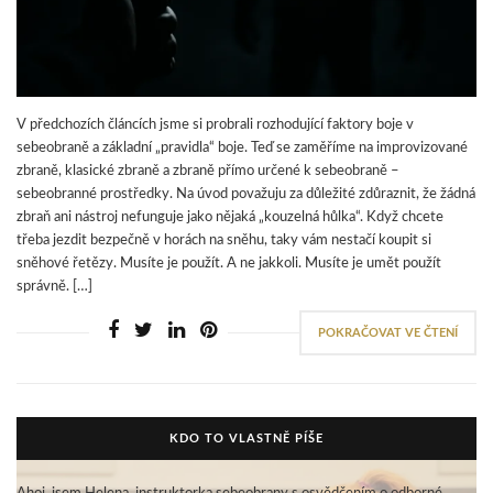
V předchozích článcích jsme si probrali rozhodující faktory boje v
sebeobraně a základní „pravidla“ boje. Teď se zaměříme na improvizované
zbraně, klasické zbraně a zbraně přímo určené k sebeobraně –
sebeobranné prostředky. Na úvod považuju za důležité zdůraznit, že žádná
zbraň ani nástroj nefunguje jako nějaká „kouzelná hůlka“. Když chcete
třeba jezdit bezpečně v horách na sněhu, taky vám nestačí koupit si
sněhové řetězy. Musíte je použít. A ne jakkoli. Musíte je umět použít
správně. […]
POKRAČOVAT VE ČTENÍ
KDO TO VLASTNĚ PÍŠE