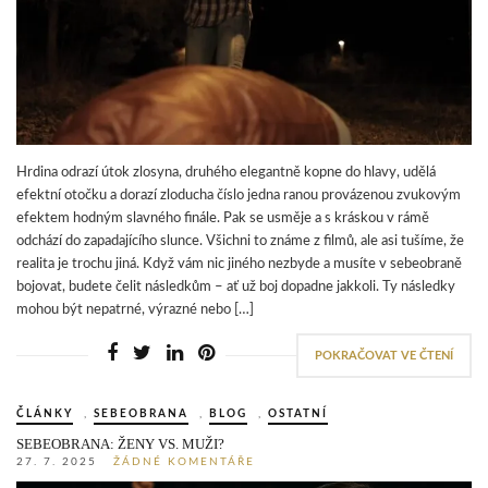
Hrdina odrazí útok zlosyna, druhého elegantně kopne do hlavy, udělá
efektní otočku a dorazí zloducha číslo jedna ranou provázenou zvukovým
efektem hodným slavného finále. Pak se usměje a s kráskou v rámě
odchází do zapadajícího slunce. Všichni to známe z filmů, ale asi tušíme, že
realita je trochu jiná. Když vám nic jiného nezbyde a musíte v sebeobraně
bojovat, budete čelit následkům – ať už boj dopadne jakkoli. Ty následky
mohou být nepatrné, výrazné nebo […]
POKRAČOVAT VE ČTENÍ
ČLÁNKY
,
SEBEOBRANA
,
BLOG
,
OSTATNÍ
SEBEOBRANA: ŽENY VS. MUŽI?
27. 7. 2025
ŽÁDNÉ KOMENTÁŘE