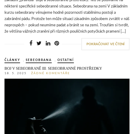
základní „pravidla“ boje a sebeobranné prostředky. Teď se podíváme na
některé specifické sebeobranné situace. Sebeobrana na zemi V základním
kurzu sebeobrany věnujeme hodně pozornosti stabilnímu postoji a
zabránění pádu. Protože ten může situaci zásadním způsobem zvrátit v náš
neprospěch – pokud neumíme padat a bránit se na zemi. Troufám si tvrdit,
že většina vážných zranění při různých pouličních potyčkách pramení […]
POKRAČOVAT VE ČTENÍ
ČLÁNKY
,
SEBEOBRANA
,
OSTATNÍ
BOJ V SEBEOBRANĚ III: SEBEOBRANNÉ PROSTŘEDKY
18. 5. 2025
ŽÁDNÉ KOMENTÁŘE