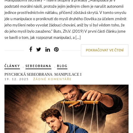
Manipulativní techniky – hlavní skupiny a příklady „Manipulace je v
podstatě morální násilí, protože jejím jediným cílem je narušit autonomii
jedince prostřednictvím nátlaku, přičemž zůstává skrytá. V tomto smyslu
jde u manipulace o proniknutí do mysli druhého člověka za účelem změnit
jeho myšlení nebo vyvolat žádoucí chování, aniž by si byl vědom toho, že
do jeho mysli bylo zasaženo.“ Buts, Zh.V. (2019) V první části článku jsme
se bavili o tom, jak rozpoznat manipulaci, a […]
POKRAČOVAT VE ČTENÍ
ČLÁNKY
,
SEBEOBRANA
,
BLOG
PSYCHICKÁ SEBEOBRANA: MANIPULACE I
19. 12. 2025
ŽÁDNÉ KOMENTÁŘE