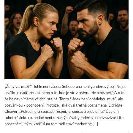
„Ženy vs. muži?“ Tohle není zápas. Sebeobrana není genderový boj. Nejde
o válku o nadřazenost nebo o to, kdo je víc v právu. Jde o bezpečí. A o to,
že ho nevnímáme všichni stejně. Tento článek není obžalobou mužů, ale
pozvánkou k pochopení. Protože, jak kdysi trefně poznamenal Eldridge
Cleaver: „Pokud nejsi součástí řešení, jsi součástí problému.“ Účelem
tohoto článku rozhodně není rozdmýchávat genderovou nevraživost (to
ponechám jiným, kteří si na tom rádi staví marketing […]