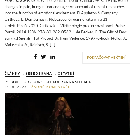
PUBLIKACE Becker, E. The Denial of Death Cannon, W. B. (1915). Bodily
changes in pain, hunger, fear and rage: An account of recent researches
into the function of emotional excitement. D Appleton & Company.
Čírtková, L. Domácí násilí, Nebezpečné rodinné vztahy ve 21.
století. Plzeň, 2020. Čírtková, L. Viktimologie pro forenzní praxi. Praha:
Portál, 2014. ISBN 978-80-262-0582-1 de Becker, G. The Gift of Fear:
Survival Signals That Protect Us from Violence. 1997 (e-book) Höller, J.,
Maluschka, A., Reinisch, S. […]
POKRAČOVAT VE ČTENÍ
ČLÁNKY
,
SEBEOBRANA
,
OSTATNÍ
PO BOJI 1: KDY KONČÍ SEBEOBRANNÁ SITUACE
24. 8. 2025
ŽÁDNÉ KOMENTÁŘE