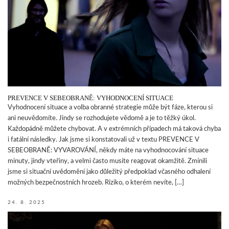
PREVENCE V SEBEOBRANĚ: VYHODNOCENÍ SITUACE
Vyhodnocení situace a volba obranné strategie může být fáze, kterou si
ani neuvědomíte. Jindy se rozhodujete vědomě a je to těžký úkol.
Každopádně můžete chybovat. A v extrémních případech má taková chyba
i fatální následky. Jak jsme si konstatovali už v textu PREVENCE V
SEBEOBRANĚ: VYVAROVÁNÍ, někdy máte na vyhodnocování situace
minuty, jindy vteřiny, a velmi často musíte reagovat okamžitě. Zmínili
jsme si situační uvědomění jako důležitý předpoklad včasného odhalení
možných bezpečnostních hrozeb. Riziko, o kterém nevíte, […]
24. 8. 2025