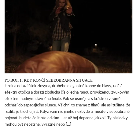
PO BOJI 1: KDY KONČÍ SEBEOBRANNÁ SITUACE
Hrdina odrazí útok zlosyna, druhého elegantně kopne do hlavy, udělá
efektní otočku a dorazí zloducha číslo jedna ranou provázenou zvukovým
efektem hodným slavného finále. Pak se usměje a s kráskou v rámě
odchází do zapadajícího slunce. Všichni to známe z filmů, ale asi tušíme, že
realita je trochu jiná. Když vám nic jiného nezbyde a musíte v sebeobraně
bojovat, budete čelit následkům – ať už boj dopadne jakkoli. Ty následky
mohou být nepatrné, výrazné nebo […]