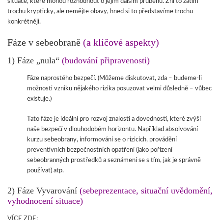
situace, které mohou rozhodnout o jejím dalším průběhu. Zní to zatím
trochu krypticky, ale nemějte obavy, hned si to představíme trochu
konkrétněji.
Fáze v sebeobraně
(a klíčové aspekty)
1) Fáze „nula“
(budování připravenosti)
Fáze naprostého bezpečí. (Můžeme diskutovat, zda – budeme-li
možnosti vzniku nějakého rizika posuzovat velmi důsledně – vůbec
existuje.)
Tato fáze je ideální pro rozvoj znalostí a dovedností, které zvýší
naše bezpečí v dlouhodobém horizontu. Například absolvování
kurzu sebeobrany, informování se o rizicích, provádění
preventivních bezpečnostních opatření (jako pořízení
sebeobranných prostředků a seznámení se s tím, jak je správně
používat) atp.
2) Fáze Vyvarování
(sebeprezentace, situační uvědomění,
vyhodnocení situace)
VÍCE ZDE: