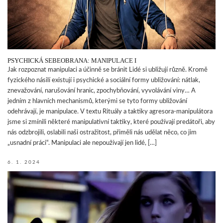
PSYCHICKÁ SEBEOBRANA: MANIPULACE I
Jak rozpoznat manipulaci a účinně se bránit Lidé si ubližují různě. Kromě
fyzického násilí existují i psychické a sociální formy ubližování: nátlak,
znevažování, narušování hranic, zpochybňování, vyvolávání viny… A
jedním z hlavních mechanismů, kterými se tyto formy ubližování
odehrávají, je manipulace. V textu Rituály a taktiky agresora-manipulátora
jsme si zmínili některé manipulativní taktiky, které používají predátoři, aby
nás odzbrojili, oslabili naši ostražitost, přiměli nás udělat něco, co jim
„usnadní práci“. Manipulaci ale nepoužívají jen lidé, […]
6. 1. 2024