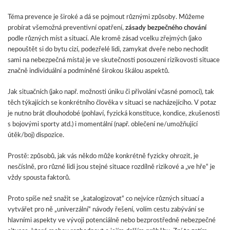
Téma prevence je široké a dá se pojmout různými způsoby. Můžeme
probírat všemožná preventivní opatření,
zásady bezpečného chování
podle různých míst a situací. Ale kromě zásad vcelku zřejmých (jako
nepouštět si do bytu cizí, podezřelé lidi, zamykat dveře nebo nechodit
sami na nebezpečná místa) je ve skutečnosti posouzení rizikovosti situace
značně individuální a podmíněné širokou škálou aspektů.
Jak situačních (jako např. možnosti úniku či přivolání včasné pomoci), tak
těch týkajících se konkrétního člověka v situaci se nacházejícího. V potaz
je nutno brát dlouhodobé (pohlaví, fyzická konstituce, kondice, zkušenosti
s bojovými sporty atd.) i momentální (např. oblečení ne/umožňující
útěk/boj) dispozice.
Prostě: způsobů, jak vás někdo může konkrétně fyzicky ohrozit, je
nesčíslně, pro různé lidi jsou stejné situace rozdílně rizikové a „ve hře“ je
vždy spousta faktorů.
Proto spíše než snažit se „katalogizovat“ co nejvíce různých situací a
vytvářet pro ně „univerzální“ návody řešení, volím cestu zabývání se
hlavními aspekty ve vývoji potenciálně nebo bezprostředně nebezpečné