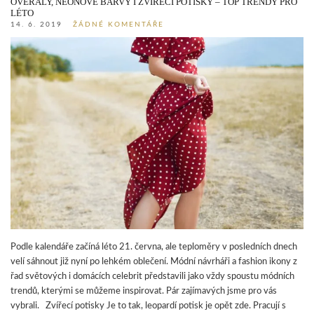
OVERALY, NEONOVÉ BARVY I ZVÍŘECÍ POTISKY – TOP TRENDY PRO
LÉTO
14. 6. 2019
ŽÁDNÉ KOMENTÁŘE
Podle kalendáře začíná léto 21. června, ale teploměry v posledních dnech
velí sáhnout již nyní po lehkém oblečení. Módní návrháři a fashion ikony z
řad světových i domácích celebrit představili jako vždy spoustu módních
trendů, kterými se můžeme inspirovat. Pár zajímavých jsme pro vás
vybrali. Zvířecí potisky Je to tak, leopardí potisk je opět zde. Pracují s