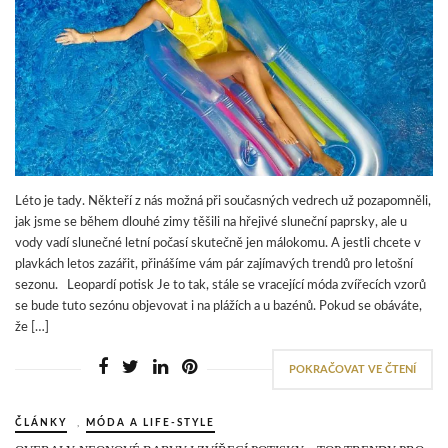
Léto je tady. Někteří z nás možná při současných vedrech už pozapomněli,
jak jsme se během dlouhé zimy těšili na hřejivé sluneční paprsky, ale u
vody vadí slunečné letní počasí skutečně jen málokomu. A jestli chcete v
plavkách letos zazářit, přinášíme vám pár zajímavých trendů pro letošní
sezonu. Leopardí potisk Je to tak, stále se vracející móda zvířecích vzorů
se bude tuto sezónu objevovat i na plážích a u bazénů. Pokud se obáváte,
že […]
POKRAČOVAT VE ČTENÍ
ČLÁNKY
,
MÓDA A LIFE-STYLE