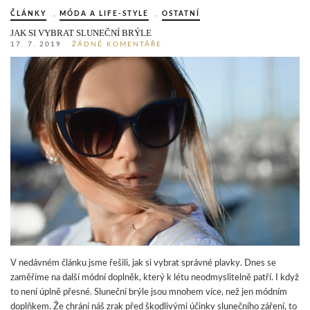
ČLÁNKY
,
MÓDA A LIFE-STYLE
,
OSTATNÍ
JAK SI VYBRAT SLUNEČNÍ BRÝLE
17. 7. 2019
ŽÁDNÉ KOMENTÁŘE
V nedávném článku jsme řešili, jak si vybrat správné plavky. Dnes se
zaměříme na další módní doplněk, který k létu neodmyslitelně patří. I když
to není úplně přesné. Sluneční brýle jsou mnohem více, než jen módním
doplňkem. Že chrání náš zrak před škodlivými účinky slunečního záření, to