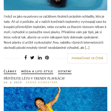
I když se jako na potvoru se začátkem školních prázdnin ochladilo, léto je
tady. Ať už si počkáte, až v našich končinách teploměry vystoupají zase ke
koupání příznivějším teplotám, nebo vyrazíte za žhavým sluncem někam k
moři, rozhodně si zasloužíte nové plavky. Přinášíme vám pár tipů, jak si
letos vybrat tak, abyste se svým nákupem byly dokonale spokojené.
Nové plavky si určitě vyzkoušejte! Ano, nabídky různých internetových
obchodů působí mnohdy téměř neodolatelně výhodně, ale […]
POKRAČOVAT VE ČTENÍ
ČLÁNKY
,
MÓDA A LIFE-STYLE
,
OSTATNÍ
PŘIVÍTEJTE LÉTO V TRENDY PLAVKÁCH!
26. 6. 2019
ŽÁDNÉ KOMENTÁŘE