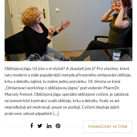
Obličejová jóga. Už jste o ní slyšeli? A zkoušeli jste ji? Pro všechny, které
tato moderní a stále populárnější metoda přirozeného omlazování obličeje,
krku a dekoltu zajímá, tu máme jednu pozvánku. 18. března se koná
„Omlazovací workshop s obličejovou jógou“ pod vedením PharmDr.
Marcely Freiové. Obličejová jóga, speciální obličejové cvičení, je založená
na izometrické kontrakci svalů obličeje, krku a dekoltu. Svaly se ani
neprodlužují ani nezkracují, pouze se posilují. Cvičení zlepšuje jejich
prokrvení, odvod odpadních […]
POKRAČOVAT VE ČTENÍ