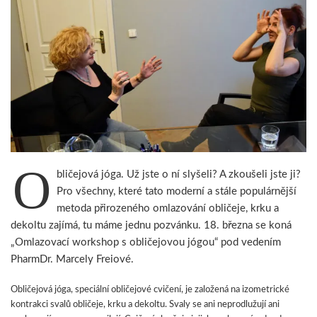
O
bličejová jóga. Už jste o ní slyšeli? A zkoušeli jste ji?
Pro všechny, které tato moderní a stále populárnější
metoda přirozeného omlazování obličeje, krku a
dekoltu zajímá, tu máme jednu pozvánku. 18. března se koná
„Omlazovací workshop s obličejovou jógou“ pod vedením
PharmDr. Marcely Freiové.
Obličejová jóga, speciální obličejové cvičení, je založená na izometrické
kontrakci svalů obličeje, krku a dekoltu. Svaly se ani neprodlužují ani