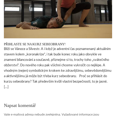
PŘIHLASTE SE NA KURZ SEBEOBRANY!
Blíží se Vánoce a Silvestr. A i když je adventní čas poznamenaný aktuálním
stavem kolem „koronakrize“, i tak bude konec roku jako obvykle ve
znamení bilancování a současně, přiznejme si to, trochy toho „svátečního
obžerství“. Do nového roku pak všichni chceme vykročit co nejlépe. A
vhodným (nejen) symbolickým krokem ke zdravějšímu, sebevědomějšímu
a aktivnějšímu já může být třeba kurz sebeobrany. Proč se přihlásit do
kurzu sebeobrany? Tak především kvůli vlastní bezpečnosti, to je jasné.
[…]
Napsat komentář
Vaše e-mailová adresa nebude zveřejněna.
Vyžadované informace jsou