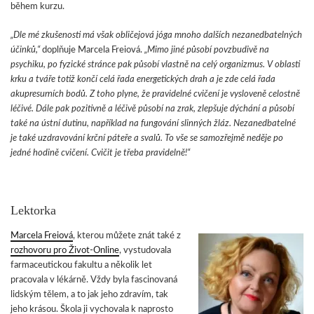
během kurzu.
„Dle mé zkušenosti má však obličejová jóga mnoho dalších nezanedbatelných
účinků,“
doplňuje Marcela Freiová.
„Mimo jiné působí povzbudivě na
psychiku, po fyzické stránce pak působí vlastně na celý organizmus. V oblasti
krku a tváře totiž končí celá řada energetických drah a je zde celá řada
akupresurních bodů. Z toho plyne, že pravidelné cvičení je vysloveně celostně
léčivé. Dále pak pozitivně a léčivě působí na zrak, zlepšuje dýchání a působí
také na ústní dutinu, například na fungování slinných žláz. Nezanedbatelné
je také uzdravování krční páteře a svalů. To vše se samozřejmě neděje po
jedné hodině cvičení. Cvičit je třeba pravidelně!“
Lektorka
Marcela Freiová
, kterou můžete znát také z
rozhovoru pro Život-Online
, vystudovala
farmaceutickou fakultu a několik let
pracovala v lékárně. Vždy byla fascinovaná
lidským tělem, a to jak jeho zdravím, tak
jeho krásou. Škola ji vychovala k naprosto