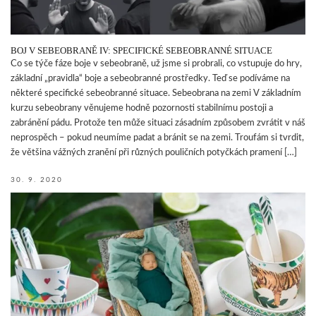
BOJ V SEBEOBRANĚ IV: SPECIFICKÉ SEBEOBRANNÉ SITUACE
Co se týče fáze boje v sebeobraně, už jsme si probrali, co vstupuje do hry,
základní „pravidla“ boje a sebeobranné prostředky. Teď se podíváme na
některé specifické sebeobranné situace. Sebeobrana na zemi V základním
kurzu sebeobrany věnujeme hodně pozornosti stabilnímu postoji a
zabránění pádu. Protože ten může situaci zásadním způsobem zvrátit v náš
neprospěch – pokud neumíme padat a bránit se na zemi. Troufám si tvrdit,
že většina vážných zranění při různých pouličních potyčkách pramení […]
30. 9. 2020