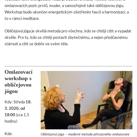
omlazovacích pozic prstů, muder, a samozřejmě také obličejovou jógu.
Workshop bude ukončen energetickým ošetřením fascií a harmonizací, a
to v rámci meditace.
Obličejová jóga je skvělá metoda pro všechny, kdo se chtějí cítit a vypadat
skvěle. Pro ty, kdo se chtějí postavit zbytečnému, a nejen předčasnému
stárnutí a cítit se dobře ve svém těle.
Omlazovací
workshop s
obličejovou
jógou
Kdy: Středa
18.
3. 2020, od
18:00
(cca 1,5
hodiny)
Kde:
Obličejová jóga – moderní metoda přirozeného omlazování