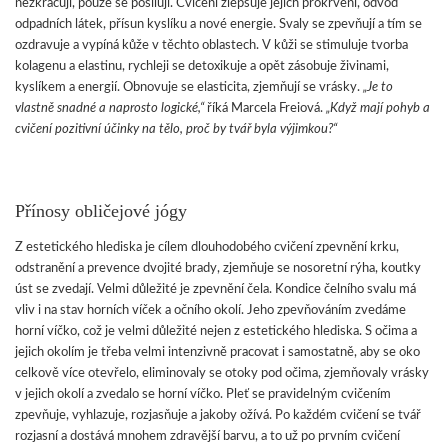
nezkracují, pouze se posilují. Cvičení zlepšuje jejich prokrvení, odvod
odpadních látek, přísun kyslíku a nové energie. Svaly se zpevňují a tím se
ozdravuje a vypíná kůže v těchto oblastech. V kůži se stimuluje tvorba
kolagenu a elastinu, rychleji se detoxikuje a opět zásobuje živinami,
kyslíkem a energií. Obnovuje se elasticita, zjemňují se vrásky.
„Je to
vlastně snadné a naprosto logické,“
říká Marcela Freiová.
„Když mají pohyb a
cvičení pozitivní účinky na tělo, proč by tvář byla výjimkou?“
Přínosy obličejové jógy
Z estetického hlediska je cílem dlouhodobého cvičení zpevnění krku,
odstranění a prevence dvojité brady, zjemňuje se nosoretní rýha, koutky
úst se zvedají. Velmi důležité je zpevnění čela. Kondice čelního svalu má
vliv i na stav horních víček a očního okolí. Jeho zpevňováním zvedáme
horní víčko, což je velmi důležité nejen z estetického hlediska. S očima a
jejich okolím je třeba velmi intenzivně pracovat i samostatně, aby se oko
celkově více otevřelo, eliminovaly se otoky pod očima, zjemňovaly vrásky
v jejich okolí a zvedalo se horní víčko. Pleť se pravidelným cvičením
zpevňuje, vyhlazuje, rozjasňuje a jakoby ožívá. Po každém cvičení se tvář
rozjasní a dostává mnohem zdravější barvu, a to už po prvním cvičení