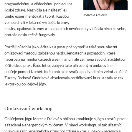
pragmatickému a vědeckému pohledu na
lidské zdraví. Nezničila ale naštěstí její
Marcela Freiová
touhu experimentovat a tvořit. Každou
volnou chvíli v lékárně vyráběla krémy,
masky, opalovací krémy a snad do nich nevědomky vkládala něco ze sebe,
protože neskutečně fungovaly.
Později působila jako léčitelka a postupně vytvořila také svou vlastní
omlazovací metodu, založenou na zkušenostech a poznatcích, které
načerpala na mnoha kurzech a seminářích, ale zejména svou čtrnáctiletou
léčitelskou praxí. Řadu let se zabývá také přirozeným omlazováním
obličeje pomocí izometrické kontrakce svalů a pod vedením velmi zkušené
Zuzany Feckové Ondrisové absolvovala certifikovaný kurz, a stala se tak
lektorkou obličejové jógy.
Omlazovací workshop
Obličejovou jógu Marcela Freiová s oblibou kombinuje s jógou prstů, prací
s fasciemi a energetickým cvičením. V rámci workshopu si tak účastníci
vyzkouší ranní energetický rituál pro zdraví a krásu, několik léčivých a