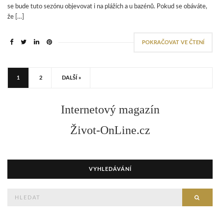
se bude tuto sezónu objevovat i na plážích a u bazénů. Pokud se obáváte,
že […]
POKRAČOVAT VE ČTENÍ
1
2
DALŠÍ »
Internetový magazín
Život-OnLine.cz
VYHLEDÁVÁNÍ
Hledejte
HLED