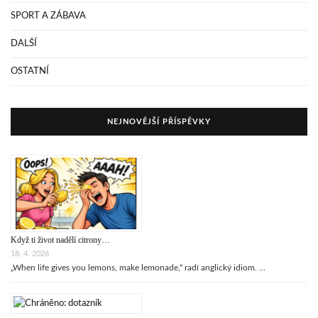
SPORT A ZÁBAVA
DALŠÍ
OSTATNÍ
NEJNOVĚJŠÍ PŘÍSPĚVKY
Když ti život nadělí citrony…
18. 4. 2026
„When life gives you lemons, make lemonade,“ radí anglický idiom. …