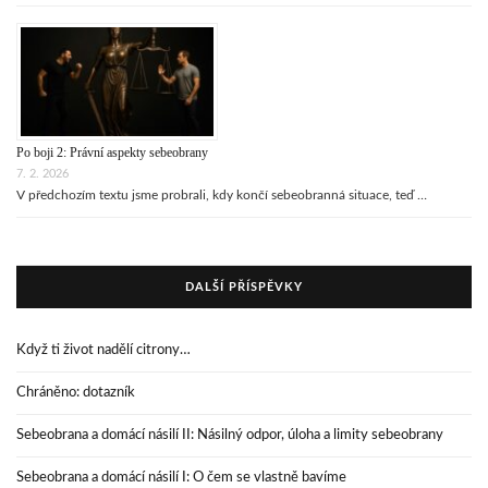
Po boji 2: Právní aspekty sebeobrany
7. 2. 2026
V předchozím textu jsme probrali, kdy končí sebeobranná situace, teď …
DALŠÍ PŘÍSPĚVKY
Když ti život nadělí citrony…
Chráněno: dotazník
Sebeobrana a domácí násilí II: Násilný odpor, úloha a limity sebeobrany
Sebeobrana a domácí násilí I: O čem se vlastně bavíme