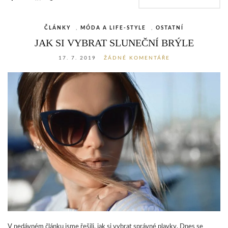
ČLÁNKY
,
MÓDA A LIFE-STYLE
,
OSTATNÍ
JAK SI VYBRAT SLUNEČNÍ BRÝLE
17. 7. 2019
ŽÁDNÉ KOMENTÁŘE
V nedávném článku jsme řešili, jak si vybrat správné plavky. Dnes se