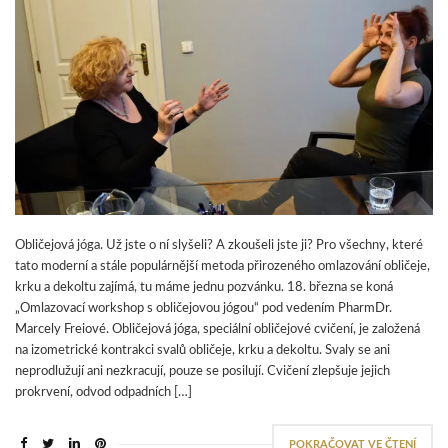
Obličejová jóga. Už jste o ní slyšeli? A zkoušeli jste ji? Pro všechny, které
tato moderní a stále populárnější metoda přirozeného omlazování obličeje,
krku a dekoltu zajímá, tu máme jednu pozvánku. 18. března se koná
„Omlazovací workshop s obličejovou jógou“ pod vedením PharmDr.
Marcely Freiové. Obličejová jóga, speciální obličejové cvičení, je založená
na izometrické kontrakci svalů obličeje, krku a dekoltu. Svaly se ani
neprodlužují ani nezkracují, pouze se posilují. Cvičení zlepšuje jejich
prokrvení, odvod odpadních […]
POKRAČOVAT VE ČTENÍ