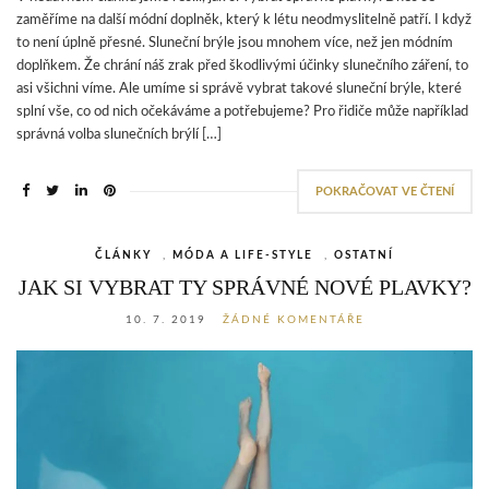
zaměříme na další módní doplněk, který k létu neodmyslitelně patří. I když
to není úplně přesné. Sluneční brýle jsou mnohem více, než jen módním
doplňkem. Že chrání náš zrak před škodlivými účinky slunečního záření, to
asi všichni víme. Ale umíme si správě vybrat takové sluneční brýle, které
splní vše, co od nich očekáváme a potřebujeme? Pro řidiče může například
správná volba slunečních brýlí […]
POKRAČOVAT VE ČTENÍ
ČLÁNKY
,
MÓDA A LIFE-STYLE
,
OSTATNÍ
JAK SI VYBRAT TY SPRÁVNÉ NOVÉ PLAVKY?
10. 7. 2019
ŽÁDNÉ KOMENTÁŘE