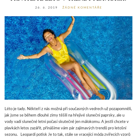
26. 6. 2019
ŽÁDNÉ KOMENTÁŘE
Léto je tady. Někteří z nás možná při současných vedrech už pozapomněli,
jak jsme se během dlouhé zimy těšili na hřejivé sluneční paprsky, ale u
vody vadí slunečné letní počasí skutečně jen málokomu. A jestli chcete v
plavkách letos zazářit, přinášíme vám pár zajímavých trendů pro letošní
sezonu. Leopardí potisk Je to tak, stále se vracející móda zvířecích vzorů