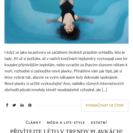
I když se jako na potvoru se začátkem školních prázdnin ochladilo, léto je
tady. Ať už si počkáte, až v našich končinách teploměry vystoupají zase ke
koupání příznivějším teplotám, nebo vyrazíte za žhavým sluncem někam k
moři, rozhodně si zasloužíte nové plavky. Přinášíme vám pár tipů, jak si
letos vybrat tak, abyste se svým nákupem byly dokonale spokojené.
Nové plavky si určitě vyzkoušejte! Ano, nabídky různých internetových
obchodů působí mnohdy téměř neodolatelně výhodně, ale […]
POKRAČOVAT VE ČTENÍ
ČLÁNKY
,
MÓDA A LIFE-STYLE
,
OSTATNÍ
PŘIVÍTEJTE LÉTO V TRENDY PLAVKÁCH!