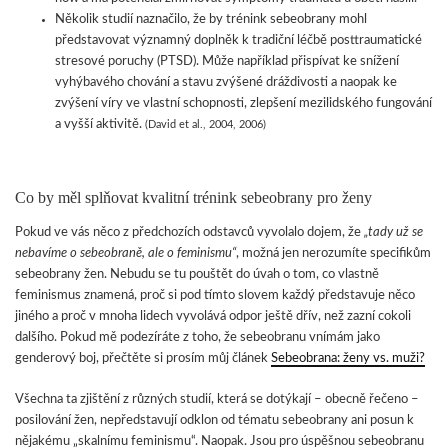
Několik studií naznačilo, že by trénink sebeobrany mohl
představovat významný doplněk k tradiční léčbě posttraumatické
stresové poruchy (PTSD). Může například přispívat ke snížení
vyhýbavého chování a stavu zvýšené dráždivosti a naopak ke
zvýšení víry ve vlastní schopnosti, zlepšení mezilidského fungování
a vyšší aktivitě.
(David et al., 2004, 2006)
Co by měl splňovat kvalitní trénink sebeobrany pro ženy
Pokud ve vás něco z předchozích odstavců vyvolalo dojem, že
„tady už se
nebavíme o sebeobraně, ale o feminismu“
, možná jen nerozumíte specifikům
sebeobrany žen. Nebudu se tu pouštět do úvah o tom, co vlastně
feminismus znamená, proč si pod tímto slovem každý představuje něco
jiného a proč v mnoha lidech vyvolává odpor ještě dřív, než zazní cokoli
dalšího. Pokud mě podezíráte z toho, že sebeobranu vnímám jako
genderový boj, přečtěte si prosím můj článek
Sebeobrana: ženy vs. muži?
Všechna ta zjištění z různých studií, která se dotýkají – obecně řečeno –
posilování žen, nepředstavují odklon od tématu sebeobrany ani posun k
nějakému „skalnímu feminismu“. Naopak. Jsou pro úspěšnou sebeobranu