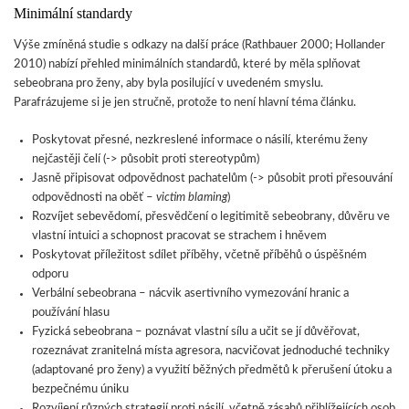
Minimální standardy
Výše zmíněná studie s odkazy na další práce (Rathbauer 2000; Hollander
2010) nabízí přehled minimálních standardů, které by měla splňovat
sebeobrana pro ženy, aby byla posilující v uvedeném smyslu.
Parafrázujeme si je jen stručně, protože to není hlavní téma článku.
Poskytovat přesné, nezkreslené informace o násilí, kterému ženy
nejčastěji čelí (-> působit proti stereotypům)
Jasně připisovat odpovědnost pachatelům (-> působit proti přesouvání
odpovědnosti na oběť –
victim blaming
)
Rozvíjet sebevědomí, přesvědčení o legitimitě sebeobrany, důvěru ve
vlastní intuici a schopnost pracovat se strachem i hněvem
Poskytovat příležitost sdílet příběhy, včetně příběhů o úspěšném
odporu
Verbální sebeobrana – nácvik asertivního vymezování hranic a
používání hlasu
Fyzická sebeobrana – poznávat vlastní sílu a učit se jí důvěřovat,
rozeznávat zranitelná místa agresora, nacvičovat jednoduché techniky
(adaptované pro ženy) a využití běžných předmětů k přerušení útoku a
bezpečnému úniku
Rozvíjení různých strategií proti násilí, včetně zásahů přihlížejících osob