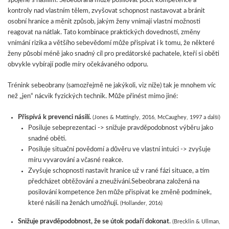
spojené s násilím. Sebeobrana může posilovat pocit kompetence a
kontroly nad vlastním tělem, zvyšovat schopnost nastavovat a bránit
osobní hranice a měnit způsob, jakým ženy vnímají vlastní možnosti
reagovat na nátlak. Tato kombinace praktických dovedností, změny
vnímání rizika a většího sebevědomí může přispívat i k tomu, že některé
ženy působí méně jako snadný cíl pro predátorské pachatele, kteří si oběti
obvykle vybírají podle míry očekávaného odporu.
Trénink sebeobrany (samozřejmě ne jakýkoli, viz níže) tak je mnohem víc
než „jen“ nácvik fyzických technik. Může přinést mimo jiné:
Přispívá k prevenci násilí.
(Jones & Mattingly, 2016, McCaughey, 1997 a další)
Posiluje sebeprezentaci -> snižuje pravděpodobnost výběru jako
snadné oběti.
Posiluje situační povědomí a důvěru ve vlastní intuici -> zvyšuje
míru vyvarování a včasné reakce.
Zvyšuje schopnosti nastavit hranice už v rané fázi situace, a tím
předcházet obtěžování a zneužívání.Sebeobrana založená na
posilování kompetence žen může přispívat ke změně podmínek,
které násilí na ženách umožňují.
(Hollander, 2016)
Snižuje pravděpodobnost, že se útok podaří dokonat
.
(Brecklin & Ullman,