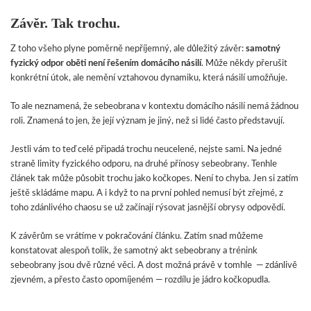
Závěr. Tak trochu.
Z toho všeho plyne poměrně nepříjemný, ale důležitý závěr:
samotný
fyzický odpor oběti není řešením domácího násilí
. Může někdy přerušit
konkrétní útok, ale nemění vztahovou dynamiku, která násilí umožňuje.
To ale neznamená, že sebeobrana v kontextu domácího násilí nemá žádnou
roli. Znamená to jen, že její význam je jiný, než si lidé často představují.
Jestli vám to teď celé připadá trochu neucelené, nejste sami. Na jedné
straně limity fyzického odporu, na druhé přínosy sebeobrany. Tenhle
článek tak může působit trochu jako kočkopes. Není to chyba. Jen si zatím
ještě skládáme mapu. A i když to na první pohled nemusí být zřejmé, z
toho zdánlivého chaosu se už začínají rýsovat jasnější obrysy odpovědí.
K závěrům se vrátíme v pokračování článku. Zatím snad můžeme
konstatovat alespoň tolik, že samotný akt sebeobrany a trénink
sebeobrany jsou dvě různé věci. A dost možná právě v tomhle — zdánlivě
zjevném, a přesto často opomíjeném — rozdílu je jádro kočkopudla.