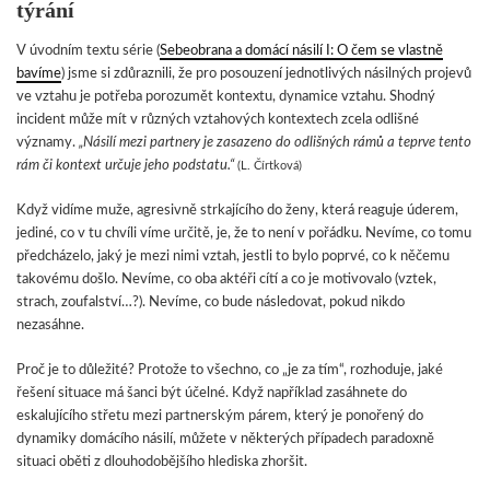
týrání
V úvodním textu série (
Sebeobrana a domácí násilí I: O čem se vlastně
bavíme
) jsme si zdůraznili, že pro posouzení jednotlivých násilných projevů
ve vztahu je potřeba porozumět kontextu, dynamice vztahu. Shodný
incident může mít v různých vztahových kontextech zcela odlišné
významy.
„Násilí mezi partnery je zasazeno do odlišných rámů a teprve tento
rám či kontext určuje jeho podstatu.“
(L. Čírtková)
Když vidíme muže, agresivně strkajícího do ženy, která reaguje úderem,
jediné, co v tu chvíli víme určitě, je, že to není v pořádku. Nevíme, co tomu
předcházelo, jaký je mezi nimi vztah, jestli to bylo poprvé, co k něčemu
takovému došlo. Nevíme, co oba aktéři cítí a co je motivovalo (vztek,
strach, zoufalství…?). Nevíme, co bude následovat, pokud nikdo
nezasáhne.
Proč je to důležité? Protože to všechno, co „je za tím“, rozhoduje, jaké
řešení situace má šanci být účelné. Když například zasáhnete do
eskalujícího střetu mezi partnerským párem, který je ponořený do
dynamiky domácího násilí, můžete v některých případech paradoxně
situaci oběti z dlouhodobějšího hlediska zhoršit.