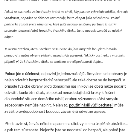
Pokud se partnerka začne fyzicky bránit ve chvíli, kdy partner vyhrožuje násilím, zkracuje
vzdálenost, případně se dokonce rozpřahuje, lze to chápat jako sebeobranu. Pokud
partnerka zasadí první ránu dříve, když ještě nedošlo ze strany partnera k jasným
projevům bezprostředně hrozícího fyzického útoku, lze to naopak označit za násilný
odpor.
Je ovšem otázkou, kterou nechám vaší úvaze, do jaké míry zde lze uplatnit model
posuzování nutné obrany platný u neznámých agresorů. Fakticky partnerka i v druhém
případě
ví
, že k fyzickému útoku se značnou pravděpodobností dojde…
Pokud jde o účelnost
, odpověď je jednoznačnější. Smyslem sebeobrany je
nejen odvrátit bezprostřední nebezpečí, ale také dostat se do bezpečí. V
případě fyzické obrany proti domácímu násilníkovi se oběti může podařit
odvrátit konkrétní útok, ale pokud nenásledují další kroky k řešení
dlouhodobé situace domácího násilí, druhou významnou část smyslu
sebeobrany nemůže naplnit. Nejen to,
použití násilí vůči pachateli
může
zvýšit pravděpodobnost budoucí, závažnější odvetné agrese.
Představte si, že vás někdo napadne na ulici, vy se mu úspěšně ubráníte…
a pak tam zůstanete. Nejenže jste se nedostali do bezpečí, ale právě jste