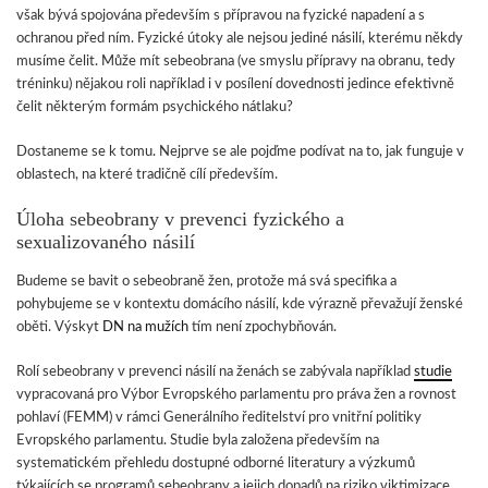
však bývá spojována především s přípravou na fyzické napadení a s
ochranou před ním. Fyzické útoky ale nejsou jediné násilí, kterému někdy
musíme čelit. Může mít sebeobrana (ve smyslu přípravy na obranu, tedy
tréninku) nějakou roli například i v posílení dovednosti jedince efektivně
čelit některým formám psychického nátlaku?
Dostaneme se k tomu. Nejprve se ale pojďme podívat na to, jak funguje v
oblastech, na které tradičně cílí především.
Úloha sebeobrany v prevenci fyzického a
sexualizovaného násilí
Budeme se bavit o sebeobraně žen, protože má svá specifika a
pohybujeme se v kontextu domácího násilí, kde výrazně převažují ženské
oběti. Výskyt
DN na mužích
tím není zpochybňován.
Rolí sebeobrany v prevenci násilí na ženách se zabývala například
studie
vypracovaná pro Výbor Evropského parlamentu pro práva žen a rovnost
pohlaví (FEMM) v rámci Generálního ředitelství pro vnitřní politiky
Evropského parlamentu. Studie byla založena především na
systematickém přehledu dostupné odborné literatury a výzkumů
týkajících se programů sebeobrany a jejich dopadů na riziko viktimizace