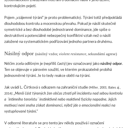
systematickém zneužívání moci ani o domácím násilí v jeho užším,
kontrolujícím pojetí.
Pojem „vzájemné týrání“ je proto problematický. Týrání totiž předpokládá
dlouhodobou kontrolu a mocenskou převahu. Pokud je násilí skutečně
symetrické a bez dlouhodobé jednostranné dominance, jde spíše o
destruktivní a potenciálně nebezpečný konfliktní vztah než o násilí
založené na systematickém podřizování jednoho partnera druhému.
Násilný odpor
(násilný vzdor,
violent resistance,
sekundární agrese)
Něčím zcela odlišným je (nepříliš častý) jev označovaný jako
násilný odpor
.
Ten se objevuje v párovém soužití, ve kterém prokazatelně probíhá
jednosměrné týrání. Je to tedy reakce oběti na týrání.
Jak uvádí L. Čírtková s odkazem na zahraniční studie
(Miller, 2001; Bates aj.,
:
„Menší část týraných žen občas ztratí při incidentu nad sebou kontrolu
2014)
a ´intimního teroristu´ instinktivně nebo reaktivně fyzicky napadne. Jejich
motivací není snaha získat dominanci, nýbrž jde o emocionální reakci na
vystupňované týrání.“
V odborné literatuře se pro tento jev někdy používá i označení