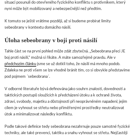
situaci posunuli do otevřeného fyzického konfliktu s protivníkem, který
nyní může být mobilizovaný a nebezpečnější než předtím.
K tomuto se ještě vrátíme později, až si budeme probírat limity
sebeobrany v kontextu domácího násilí.
Úloha sebeobrany v boji proti násilí
Tahle část se na první pohled může zdát zbytečná. „Sebeobrana přeci JE
boj proti násilí,“ možná si říkáte. A máte samozřejmě pravdu. Ale v
předchozím článku
jsme se už dotkli toho, že násilí má mnoho podob.
Zdaleka ne proti všem se lze vhodně bránit tím, co si obvykle představíme
pod pojmem ´sebeobrana´.
V odborné literatuře bývá definována jako souhrn znalostí, dovedností a
taktických postupů sloužících k předcházení útoku a k ochraně života,
zdraví, svobody, majetku a důstojnosti při neoprávněném napadení; jejím
cílem je vyhnout se střetu nebo přiměřenými prostředky neutralizovat
útok a minimalizovat následky konfliktu.
Podle takové definice tedy sebeobrana nezahrnuje pouze samotné fyzické
techniky, ale také prevenci, taktiku a snahu vyhnout se střetu. Nejčastěji