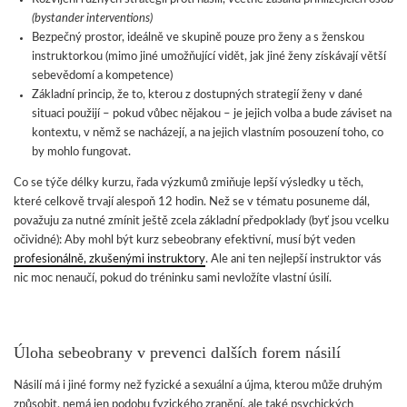
(bystander interventions)
Bezpečný prostor, ideálně ve skupině pouze pro ženy a s ženskou
instruktorkou (mimo jiné umožňující vidět, jak jiné ženy získávají větší
sebevědomí a kompetence)
Základní princip, že to, kterou z dostupných strategií ženy v dané
situaci použijí – pokud vůbec nějakou – je jejich volba a bude záviset na
kontextu, v němž se nacházejí, a na jejich vlastním posouzení toho, co
by mohlo fungovat.
Co se týče délky kurzu, řada výzkumů zmiňuje lepší výsledky u těch,
které celkově trvají alespoň 12 hodin. Než se v tématu posuneme dál,
považuju za nutné zmínit ještě zcela základní předpoklady (byť jsou vcelku
očividné): Aby mohl být kurz sebeobrany efektivní, musí být veden
profesionálně, zkušenými instruktory
. Ale ani ten nejlepší instruktor vás
nic moc nenaučí, pokud do tréninku sami nevložíte vlastní úsilí.
Úloha sebeobrany v prevenci dalších forem násilí
Násilí má i jiné formy než fyzické a sexuální a újma, kterou může druhým
způsobit, nemá jen podobu fyzického zranění, ale také psychických