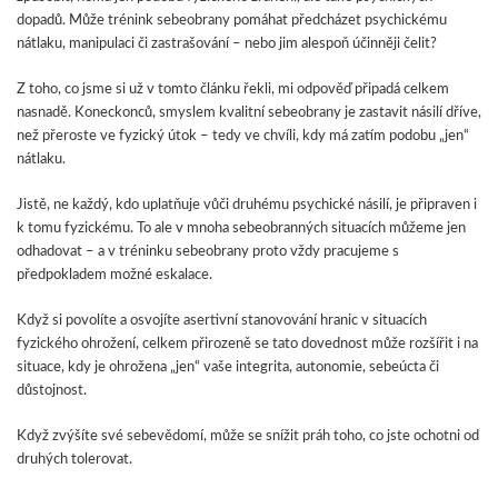
dopadů. Může trénink sebeobrany pomáhat předcházet psychickému
nátlaku, manipulaci či zastrašování – nebo jim alespoň účinněji čelit?
Z toho, co jsme si už v tomto článku řekli, mi odpověď připadá celkem
nasnadě. Koneckonců, smyslem kvalitní sebeobrany je zastavit násilí dříve,
než přeroste ve fyzický útok – tedy ve chvíli, kdy má zatím podobu „jen“
nátlaku.
Jistě, ne každý, kdo uplatňuje vůči druhému psychické násilí, je připraven i
k tomu fyzickému. To ale v mnoha sebeobranných situacích můžeme jen
odhadovat – a v tréninku sebeobrany proto vždy pracujeme s
předpokladem možné eskalace.
Když si povolíte a osvojíte asertivní stanovování hranic v situacích
fyzického ohrožení, celkem přirozeně se tato dovednost může rozšířit i na
situace, kdy je ohrožena „jen“ vaše integrita, autonomie, sebeúcta či
důstojnost.
Když zvýšíte své sebevědomí, může se snížit práh toho, co jste ochotni od
druhých tolerovat.