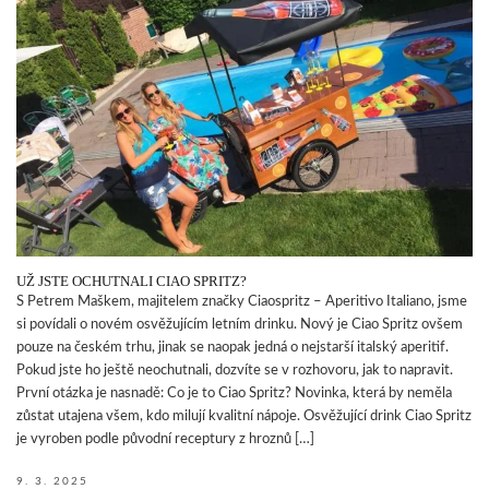
UŽ JSTE OCHUTNALI CIAO SPRITZ?
S Petrem Maškem, majitelem značky Ciaospritz – Aperitivo Italiano, jsme
si povídali o novém osvěžujícím letním drinku. Nový je Ciao Spritz ovšem
pouze na českém trhu, jinak se naopak jedná o nejstarší italský aperitif.
Pokud jste ho ještě neochutnali, dozvíte se v rozhovoru, jak to napravit.
První otázka je nasnadě: Co je to Ciao Spritz? Novinka, která by neměla
zůstat utajena všem, kdo milují kvalitní nápoje. Osvěžující drink Ciao Spritz
je vyroben podle původní receptury z hroznů […]
9. 3. 2025