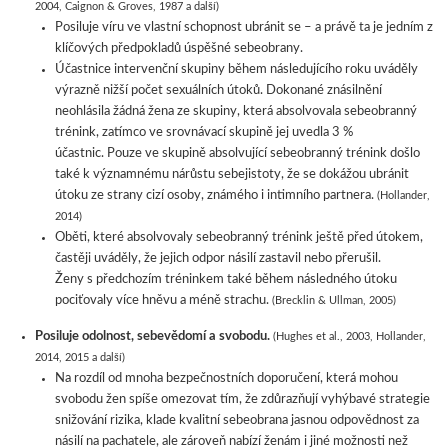
2004, Caignon & Groves, 1987 a další)
Posiluje víru ve vlastní schopnost ubránit se – a právě ta je jedním z
klíčových předpokladů úspěšné sebeobrany.
Účastnice intervenční skupiny během následujícího roku uváděly
výrazně nižší počet sexuálních útoků. Dokonané znásilnění
neohlásila žádná žena ze skupiny, která absolvovala sebeobranný
trénink, zatímco ve srovnávací skupině jej uvedla 3 %
účastnic. Pouze ve skupině absolvující sebeobranný trénink došlo
také k významnému nárůstu sebejistoty, že se dokážou ubránit
útoku ze strany cizí osoby, známého i intimního partnera.
(Hollander,
2014)
Oběti, které absolvovaly sebeobranný trénink ještě před útokem,
častěji uváděly, že jejich odpor násilí zastavil nebo přerušil.
Ženy s předchozím tréninkem také během následného útoku
pociťovaly více hněvu a méně strachu.
(Brecklin & Ullman, 2005)
Posiluje odolnost, sebevědomí a svobodu.
(Hughes et al., 2003, Hollander,
2014, 2015 a další)
Na rozdíl od mnoha bezpečnostních doporučení, která mohou
svobodu žen spíše omezovat tím, že zdůrazňují vyhýbavé strategie
snižování rizika, klade kvalitní sebeobrana jasnou odpovědnost za
násilí na pachatele, ale zároveň nabízí ženám i jiné možnosti než