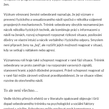
žen.
Výzkum věnovaný ženské sebeobraně naznačuje, že její význam v
prevenci fyzického a sexualizovaného násilí spočívá v několika vzájemně
propojených mechanismech. Trénink sebeobrany obvykle neznamená jen
nácvik několika fyzických technik, ale kombinuje práci s informacemi o
násilí na ženách, rozvoj schopnosti rozpoznat rizikové situace, posilování
důvěry ve vlastní intuici a nácvik verbálního i fyzického odporu. Smyslem
není připravit ženy na „boj“, ale rozšířit jejich možnosti reagovat v situaci,
kdy se setkají s nátlakem nebo agresí.
Významnou roli hraje také schopnost reagovat v rané fázi situace. Trénink
sebeobrany se proto zaměřuje i na rozpoznání varovných signálů,
stanovení hranic a jejich důsledné prosazení. Právě schopnost reagovat už
v rané fázi může zároveň snižovat pravděpodobnost, že se situace vůbec
rozvine do otevřeného násilí.
To ale není všechno…
Vedle těchto přímých efektů se v literatuře opakovaně objevuje i širší
dopad sebeobranného tréninku na psychologické a sociální faktory