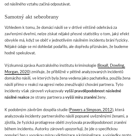
od násilného vztahu začíná odpoutávat.
Samotný akt sebeobrany
Vzhledem k tomu, že domácí násilí se v drtivé většině odehrává za
zavřenými dveřmi, nelze získat nějaké přesné statistiky o tom, jaký efekt
obvykle má, když se oběť v jednotlivém násilném incidentu brání fyzicky.
Nějaké údaje se mi dohledat podařilo, ale dopředu přiznávám, že budeme
hodně spekulovat.
Výzkumná zpráva Australského institutu kriminologie (
Boxall, Dowling,
Morgan, 2020
) zmiňuje, že přibližně v pětině analyzovaných incidentů
domácího násilí, ve kterých byla žena vedena jako pachatelka, použila žena
násilí přímo v reakci na agresi nebo zneužívající chování partnera. Tyto
incidenty však zároveň vykazovaly
vyšší pravděpodobnost následné
násilné reakce
ze strany partnera a
vyšší míru zranění
ženy.
K podobným závěrům dospěla studie (
Powers a Simpson, 2012
), která
analyzovala incidenty partnerského násilí popsané uvězněnými ženami, a
zjistila, že fyzická protiagrese oběti zvyšovala pravděpodobnost zranění
během incidentu. Autorky zároveň upozorňují, že jde o specifickou
populaci žen s vysokou mírou viktimizace a kriminalizace, a výsledky proto