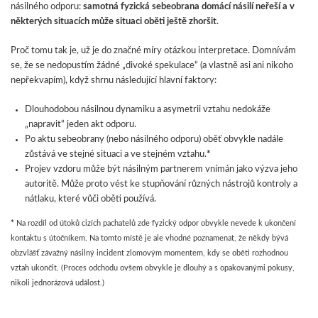
násilného odporu:
samotná fyzická sebeobrana domácí násilí neřeší a v
některých situacích může situaci oběti ještě zhoršit
.
Proč tomu tak je, už je do značné míry otázkou interpretace. Domnívám
se, že se nedopustím žádné „divoké spekulace“ (a vlastně asi ani nikoho
nepřekvapím), když shrnu následující hlavní faktory:
Dlouhodobou násilnou dynamiku a asymetrii vztahu nedokáže
„napravit“ jeden akt odporu.
Po aktu sebeobrany (nebo násilného odporu) oběť obvykle nadále
zůstává ve stejné situaci a ve stejném vztahu.
*
Projev vzdoru může být násilným partnerem vnímán jako výzva jeho
autoritě. Může proto vést ke stupňování různých nástrojů kontroly a
nátlaku, které vůči oběti používá.
*
Na rozdíl od útoků cizích pachatelů zde fyzický odpor obvykle nevede k ukončení
kontaktu s útočníkem. Na tomto místě je ale vhodné poznamenat, že někdy bývá
obzvlášť závažný násilný incident zlomovým momentem, kdy se oběti rozhodnou
vztah ukončit. (Proces odchodu ovšem obvykle je dlouhý a s opakovanými pokusy,
nikoli jednorázová událost.)