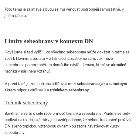
Toto téma je zajímavé a budu se mu věnovat podrobněji samostatně, v
jiném článku.
Limity sebeobrany v kontextu DN
Když jsme si teď vylíčili, co všechno sebeobrana může dokázat, vraťme se
zpět k hlavnímu tématu – a tak trochu zpátky na zem. Jak může
sebeobrana pomoci obětem domácího násilí – ženám, které se
aktuálně
nachází v násilném vztahu?
V první řadě je zde potřeba odlišovat mezi
sebeobranou jako samotným
aktem
odporu vůči násilí a
tréninkem sebeobrany
.
Trénink sebeobrany
Bavili jsme se tu o celé řadě přínosů
tréninku
sebeobrany. Pojďme se tedy
podívat na to, do jaké míry je pravděpodobné, že někdo, kdo právě prožívá
DN s jeho typickou vztahovou dynamikou začne navštěvovat kurzy
sebeobrany.