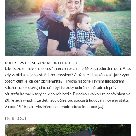
JAK OSLAVÍTE MEZINÁRODNÍ DEN DĚTÍ?
Jako každým rokem, i letos 1. června oslavíme Mezinárodní den dětí. Víte,
kdy vznikl a co je vlastně jeho smyslem? A už jste si naplánovali, jak svým
potomkům jejich den zpříjemníte? Trocha historie Prvním iniciátorem
založení dne oslavujícího děti byl turecký ochránce národních práv
Mustafa Kemal, který se v souvislosti s Tureckou válkou za nezávislost ve
20. letech vyjádřil, že děti jsou důležitou součástí budování nového státu.
V roce 1945 pak Mezinárodní demokratická federace […]
30. 8. 2019