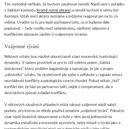
Tím rozhodně neříkám, že bychom zasahovat neměli. Násilí není v pořádku
v žádném kontextu (
kromě nutné obrany
) a neměli bychom k němu být
lhostejní. Vztah mezi aktéry neznáme a můžeme reagovat jen na to, co
vidíme. Uvádím to tu pro lepší pochopení toho, co si budeme dále
popisovat, – tedy rozdílu mezi sebeobranou, násilným odporem a
konfliktním domácím násilím či vzájemným týráním.
Vzájemné týrání
Některé vztahy jsou násilné oboustranně a bez mocenské, kontrolující
dynamiky. V našem prostředí se pro to vžil vzletný pojem „italská
domácnost“, který problém bagatelizuje a naznačuje, že jde o projev
„vášnivého“ vztahu. Ve skutečnosti jde spíše o selhávání v regulaci emocí,
nezvládnuté konflikty a patologické vzorce chování. Pokud někdo „řeší“
konflikt tím, že hází po partnerovi talíři, nejde o temperament, ale o
destruktivní způsob zvládání konfliktu.
V některých závažných případech může takové vzájemné násilí nabýt
podoby, pro kterou se někdy používá označení „vzájemné týrání“. Pokud je
však násilí skutečně oboustranné a chybí v něm jasná jednosměrná
dynamika zneužívání a mocenské asymetrie, nelze mluvit o týrání jako o