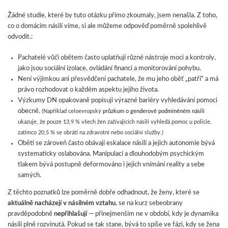
Žádné studie, které by tuto otázku přímo zkoumaly, jsem nenašla. Z toho,
co o domácím násilí víme, si ale můžeme odpověď poměrně spolehlivě
odvodit.:
Pachatelé vůči obětem často uplatňují různé nástroje moci a kontroly,
jako jsou sociální izolace, ovládání financí a monitorování pohybu.
Není výjimkou ani přesvědčení pachatele, že mu jeho oběť „patří“ a má
právo rozhodovat o každém aspektu jejího života.
Výzkumy DN opakovaně popisují výrazné bariéry vyhledávání pomoci
obecně.
(Například celoevropský
průzkum o genderově podmíněném násilí
ukazuje, že pouze 13,9 % všech žen zažívajících násilí vyhledá pomoc u policie,
zatímco 20,5 % se obrátí na zdravotní nebo sociální služby.)
Oběti se zároveň často obávají eskalace násilí a jejich autonomie bývá
systematicky oslabována. Manipulací a dlouhodobým psychickým
tlakem bývá postupně deformováno i jejich vnímání reality a sebe
samých.
Z těchto poznatků lze poměrně dobře odhadnout, že ženy, které se
aktuálně nacházejí v násilném vztahu
, se na kurz sebeobrany
pravděpodobně
nepřihlašují
— přinejmenším ne v období, kdy je dynamika
násilí plně rozvinutá. Pokud se tak stane, bývá to spíše ve fázi, kdy se žena