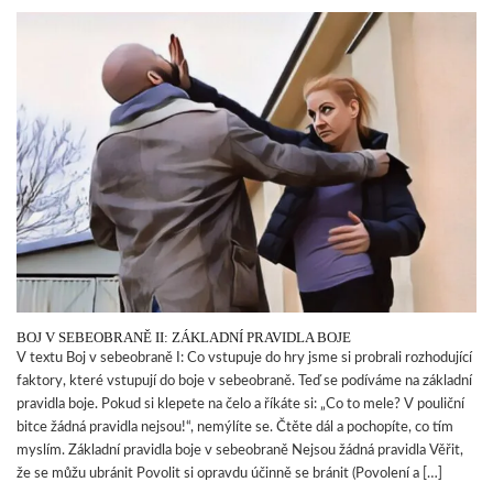
BOJ V SEBEOBRANĚ II: ZÁKLADNÍ PRAVIDLA BOJE
V textu Boj v sebeobraně I: Co vstupuje do hry jsme si probrali rozhodující
faktory, které vstupují do boje v sebeobraně. Teď se podíváme na základní
pravidla boje. Pokud si klepete na čelo a říkáte si: „Co to mele? V pouliční
bitce žádná pravidla nejsou!“, nemýlíte se. Čtěte dál a pochopíte, co tím
myslím. Základní pravidla boje v sebeobraně Nejsou žádná pravidla Věřit,
že se můžu ubránit Povolit si opravdu účinně se bránit (Povolení a […]