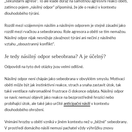
„sekundární agrese“. To ale klade důraz na samotnou agresivní reakci oběti,
zatímco pojem „násilný odpor“ připomíná, že jde o reakci v kontextu
dlouhodobého týrání.
Rozdíl mezi vzájemným násilím a násilným odporem je stejně zásadní jako
rozdíl mezi rvačkou a sebeobranou. Role agresora a oběti se tím nemažou.
Násilný odpor nijak nesnižuje závažnost týrání ani nečiní z násilného
vztahu „oboustranný konflikt“.
Je tedy násilný odpor sebeobrana? A je účelný?
Odpovědi na tyto dvě otázky jsou velmi odlišné.
Násilný odpor není chápán jako sebeobrana v obvyklém smyslu. Motivací
oběti může být jak instinktivní reakce, strach a snaha zastavit útok, tak
také ventilace nahromaděné frustrace či dokonce odplata. Násilný odpor
se navíc nemusí objevit jako reakce na bezprostředně hrozící nebo
probíhající útok, ale také jako určité
anticipační násilí
v kontextu
dlouhodobého ohrožení.
Vnímání hrozby u obětí vzniká v jiném kontextu než u „běžné“ sebeobrany.
V prostředí domácího násilí nemusí pachatel vždy výhrůžku znovu