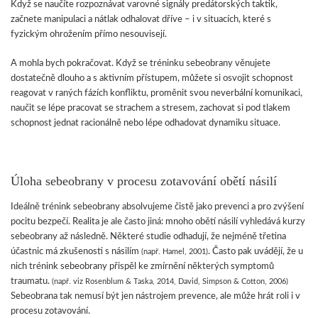
Když se naučíte rozpoznávat varovné signály predátorských taktik,
začnete manipulaci a nátlak odhalovat dříve – i v situacích, které s
fyzickým ohrožením přímo nesouvisejí.
A mohla bych pokračovat. Když se tréninku sebeobrany věnujete
dostatečně dlouho a s aktivním přístupem, můžete si osvojit schopnost
reagovat v raných fázích konfliktu, proměnit svou neverbální komunikaci,
naučit se lépe pracovat se strachem a stresem, zachovat si pod tlakem
schopnost jednat racionálně nebo lépe odhadovat dynamiku situace.
Úloha sebeobrany v procesu zotavování obětí násilí
Ideálně trénink sebeobrany absolvujeme čistě jako prevenci a pro zvýšení
pocitu bezpečí. Realita je ale často jiná: mnoho obětí násilí vyhledává kurzy
sebeobrany až následně. Některé studie odhadují, že nejméně třetina
účastnic má zkušenosti s násilím
. Často pak uvádějí, že u
(např. Hamel, 2001)
nich trénink sebeobrany přispěl ke zmírnění některých symptomů
traumatu.
(např. viz Rosenblum & Taska, 2014, David, Simpson & Cotton, 2006)
Sebeobrana tak nemusí být jen nástrojem prevence, ale může hrát roli i v
procesu zotavování.