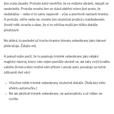
žen zcela zásadní. Protože když nevěříte, že se můžete ubránit, nejspíš se
neubráníte. Protože mnoho žen se stává oběťmi mimo jiné proto, že
nedokážou – nebo si to samy nepovolí – včas a asertivně nastavit hranice.
A protože, věřte nebo ne, mnoho žen skutečně prožívá v každodenním
životě tolik strachu a obav, že si to většina mužů jen těžko dokáže
představit.
No dobrá, to poslední už trochu hranice tématu sebeobrany jako takové
překračuje. Žalujte mě.
A pokud máte pocit, že tu popisuju trénink sebeobrany jako nějaký
magický nástroj, který vám nejen pomůže ubránit se, ale taky zvýší kvalitu
vašeho života a dost možná vám přitom i umyje auto, považuju za nutné
zdůraznit dvě věci:
Všechno tohle trénink sebeobrany skutečně dokáže. (Teda bez toho
efektu automyčky.)
Ne ale jakýkoli trénink sebeobrany, ne automaticky a už vůbec ne
rychle.