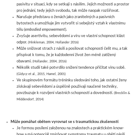
pasivitu v situaci, kdy se setkají s násilím. Jejich možnosti a prostor
pro jednání, tedy jejich svobodu, tak může naopak rozšiřovat.
Narušuje představu o ženách jako zranitelných a pasivních
bytostech a umožňuje jim vytvořit si sebejistý vztah k vlastnímu
tělu (
embodied empowerment
).
Zvyšuje asertivitu, sebevědomí a víru ve vlastní schopnost klást
odpor.
(Hinkleman, 2004, Hollander 2016)
Může snižovat strach z násilí a posilovat schopnosti čelit mu, a tak
přispívat k tomu, že je každodenní život žen méně zatížený
obavami.
(Hollander, 2004, 2016)
Několik studií také potvrdilo snížení tendence přičítat vinu sobě.
(Gidycz et al., 2015, Hamel, 2001)
Ve skupinovém formátu tréninku sledování toho, jak ostatní ženy
získávají sebevědomí a úspěšně používají naučené techniky,
povzbuzuje k rozvíjení vlastních schopností a dovedností.
(Brecklin &
Middendorf, 2014)
Může pomáhat obětem vyrovnat se s traumatickou zkušeností
:
Je formou posílení založenou na znalostech a praktickém know-
how a má potenciál zmírňovat symptomy traumatu u obětí násilí.