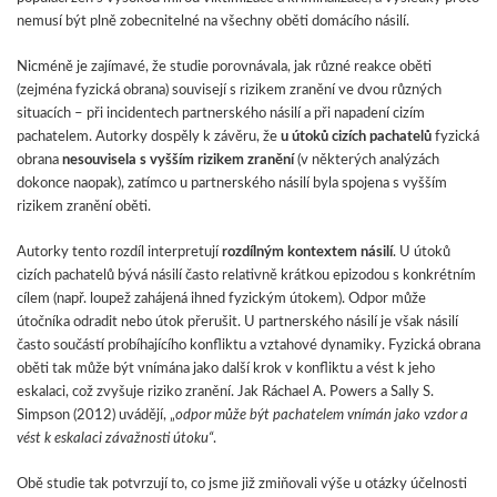
nemusí být plně zobecnitelné na všechny oběti domácího násilí.
Nicméně je zajímavé, že studie porovnávala, jak různé reakce oběti
(zejména fyzická obrana) souvisejí s rizikem zranění ve dvou různých
situacích – při incidentech partnerského násilí a při napadení cizím
pachatelem. Autorky dospěly k závěru, že
u útoků cizích pachatelů
fyzická
obrana
nesouvisela s vyšším rizikem zranění
(v některých analýzách
dokonce naopak), zatímco u partnerského násilí byla spojena s vyšším
rizikem zranění oběti.
Autorky tento rozdíl interpretují
rozdílným kontextem násilí
. U útoků
cizích pachatelů bývá násilí často relativně krátkou epizodou s konkrétním
cílem (např. loupež zahájená ihned fyzickým útokem). Odpor může
útočníka odradit nebo útok přerušit. U partnerského násilí je však násilí
často součástí probíhajícího konfliktu a vztahové dynamiky. Fyzická obrana
oběti tak může být vnímána jako další krok v konfliktu a vést k jeho
eskalaci, což zvyšuje riziko zranění. Jak Ráchael A. Powers a Sally S.
Simpson (2012) uvádějí, „
odpor může být pachatelem vnímán jako vzdor a
vést k eskalaci závažnosti útoku“
.
Obě studie tak potvrzují to, co jsme již zmiňovali výše u otázky účelnosti