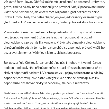
výslovně formulovat. Oběť už může mít „naučeno“, co znamená určitý tón,
gesto, změna nálady nebo porušení jeho pravidel. Vnější pozorovatel může
vidět něco nevinného, ale oběť v tom rozpozná signál bezprostředního
útoku. Hrozbu tedy zde nelze chápat jen jako jednorázový okamžik typu
„teď zvedl ruku“, ale jako součást širšího, často rychle eskalujícího vzorce.
V kontextu domácího násilí nelze bezprostřednost hrozby chápat pouze
jako jednotlivý moment útoku, ale je nutné ji posuzovat na pozadí
dlouhodobého vzorce násilí a kontroly. Právě tato dynamika dlouhodobého
ohrožení může vést k tomu, že reakce oběti se z pohledu práva či vnějšího
pozorovatele nemusí vždy jevit jako typická sebeobrana.
Jak upozorňuje Čírtková, reakce obětí na násilí mohou mít velmi různou
podobu – od pasivního přizpůsobení se situaci přes snahu uniknout až po
aktivní odpor vůči pachateli. V tomto smyslu
pojmy sebeobrana a násilný
odpor
nepředstavují dvě ostré kategorie, ale spíše se
prolínají
. Násilný
odpor může obsahovat prvky sebeobrany, ale není s ní totožný.
Představme si například situaci, kdy násilný partner po návratu partnerky domů spouští
žárlivou scénu. Vyčítá jí, že se zdržela, obviňuje ji, že se určitě setkala s milencem. Není to
zdaleka poprvé, partnerka už zná, jak se tato situace obvykle vyvíjí, že často končí
fyzickým násilím. Přijdou vulgární urážky, křik a agresivní tělesné projevy, pak rány.