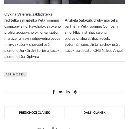
Oykina Valeriya
, zakladatelka,
ředitelka a majitelka Petgrooming
Anzhela Salogub
, druhý majitel a
Company s.r.o. Psycholog širokého
partner v Petgrooming Company
profilu, zoopsycholog, organizátor,
s.r.o. Hlavní střihač salonu,
manažer a hlavní odpovědná osoba
profesionálná střihač koček,
firmy, zkušený chovatel psů
veterinář, specialista na chov psů a
plemene Jorkšírský teriér a koček
koček, zakladatel CHS Naked Angel
plemene Don Sphynx
PSÍ HOTEL
PŘEDCHOZÍ ČLÁNEK
DALŠÍ ČLÁNEK