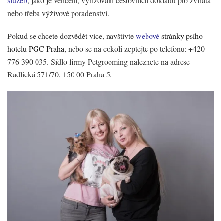
služeb
, jako je venčení, vyřizování cestovních dokladů pro zvířata
nebo třeba výživové poradenství.
Pokud se chcete dozvědět více, navštivte
webové
stránky psího
hotelu PGC Praha
, nebo se na cokoli zeptejte po telefonu: +420
776 390 035. Sídlo firmy Petgrooming naleznete na adrese
Radlická 571/70, 150 00 Praha 5.