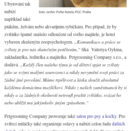
Ubytování tak
nabízí
foto: archiv Psího hotelu PGC Praha
například také
ptákům, želvám nebo akvarijním rybičkám. Pro případ, že by
zvířátko špatně snášelo odloučení od svého majitele, je hotel
vybaven zkušeným zoopsychologem.
„Komunikace a práce se
zvířaty je pro nás skutečným potěšením,“
říká Valeriya Oykina,
zakladatelka, ředitelka a majitelka Petgrooming Company s.r.o., a
dodává.
„Každý člen našeho týmu je od dětství spjat se zvířaty
jako se svými malými sourozenci a nikdy nevymění svoji práci za
žádné jiné povolání. Máme trpělivost a lásku sloužit absolutně
každému domácímu mazlíčkovi. Nikdo z našich zaměstnanců by si
nikdy a za žádných okolností netroufl praštit zvířátko, svázat ho
nebo ublížit mu jakýmkoliv jiným způsobem.“
Petgrooming Company provozuje také
salon pro psy a kočky
. Pro
zvířecí miláčky také organizuje oslavy a nabízí celou řadu
dalších