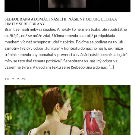
SEBEOBRANA A DOMÁCÍ NÁSILÍ II: NÁSILNÝ ODPOR, ÚLOHA A
LIMITY SEBEOBRANY
Bránit se násilí nebývá snadné. A někdy to není jen těžké, ale i podstatně
složitější, než se může zdát. Účinná sebeobrana totiž předpokládá
mnohem víc než schopnost udeřit zpátky. Pojďme se podívat na to, jak
samotný fyzický odpor „funguje“ v kontextu domácího násilí, jak může
trénink sebeobrany pomáhat v prevenci a zvládání násilí obecně a do jaké
míry se tato dvě témata potkávají. Sebeobrana vs. násilný odpor vs.
vzájemné týrání V úvodním textu série (Sebeobrana a domácí […]
18. 9. 2020