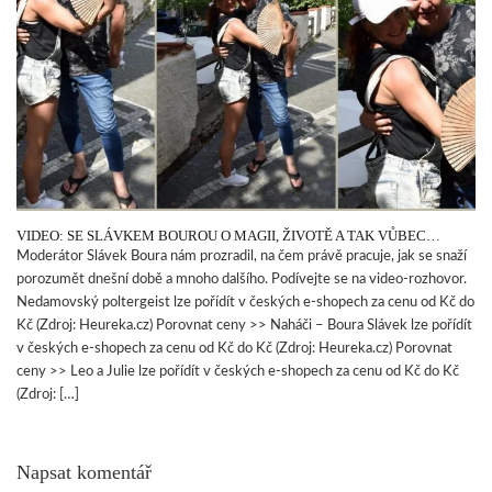
VIDEO: SE SLÁVKEM BOUROU O MAGII, ŽIVOTĚ A TAK VŮBEC…
Moderátor Slávek Boura nám prozradil, na čem právě pracuje, jak se snaží
porozumět dnešní době a mnoho dalšího. Podívejte se na video-rozhovor.
Nedamovský poltergeist lze pořídít v českých e-shopech za cenu od Kč do
Kč (Zdroj: Heureka.cz) Porovnat ceny >> Naháči – Boura Slávek lze pořídít
v českých e-shopech za cenu od Kč do Kč (Zdroj: Heureka.cz) Porovnat
ceny >> Leo a Julie lze pořídít v českých e-shopech za cenu od Kč do Kč
(Zdroj: […]
Napsat komentář