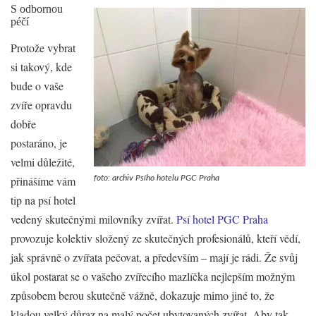
S odbornou
péčí
Protože vybrat
si takový, kde
bude o vaše
zvíře opravdu
dobře
postaráno, je
velmi důležité,
přinášíme vám
foto: archiv Psího hotelu PGC Praha
tip na psí hotel
vedený skutečnými milovníky zvířat.
Psí hotel PGC Praha
provozuje kolektiv složený ze skutečných profesionálů, kteří vědí,
jak správně o zvířata pečovat, a především – mají je rádi. Že svůj
úkol postarat se o vašeho zvířecího mazlíčka nejlepším možným
způsobem berou skutečně vážně, dokazuje mimo jiné to, že
kladou velký důraz na malý počet ubytovaných zvířat. Aby tak