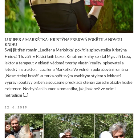
LUCIFER A MARKÉTKA: KRISTÝNA FREIOVÁ POKŘTILA NOVOU
KNIHU
Svůj již třetí román „Lucifer a Markétka“ pokřtila spisovatelka Kristýna
Freiová 16. září v Paláci knih Luxor. Kmotrem knihy se stal Mgr. Jiří Lexa,
lektor a terapeut v oblasti vědomé tvorby vlastní reality, spisovatel a
letecký instruktor. Lucifer a Markétka Ve volném pokračování románu
„Nesmrtelný hrabě“ autorka opět svým osobitým stylem s lehkostí
vypráví poutavý příběh a současně předkládá čtenáři zásadní otázky lidské
existence. Nechybí ani humor a romantika, jak jinak než ve velmi
netradiční […]
22. 6. 2019