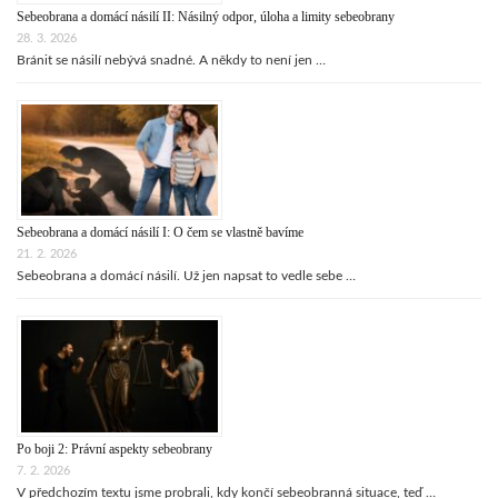
Sebeobrana a domácí násilí II: Násilný odpor, úloha a limity sebeobrany
28. 3. 2026
Bránit se násilí nebývá snadné. A někdy to není jen …
Sebeobrana a domácí násilí I: O čem se vlastně bavíme
21. 2. 2026
Sebeobrana a domácí násilí. Už jen napsat to vedle sebe …
Po boji 2: Právní aspekty sebeobrany
7. 2. 2026
V předchozím textu jsme probrali, kdy končí sebeobranná situace, teď …