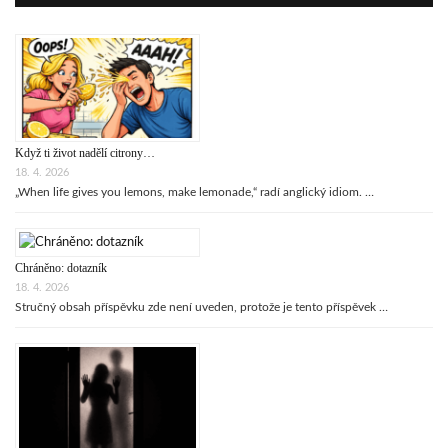
Když ti život nadělí citrony…
18. 4. 2026
„When life gives you lemons, make lemonade,“ radí anglický idiom. …
Chráněno: dotazník
18. 4. 2026
Stručný obsah příspěvku zde není uveden, protože je tento příspěvek …