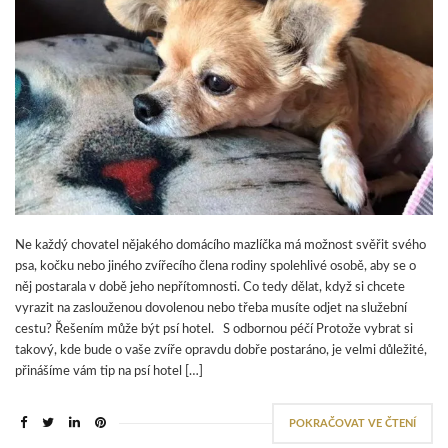
Ne každý chovatel nějakého domácího mazlíčka má možnost svěřit svého
psa, kočku nebo jiného zvířecího člena rodiny spolehlivé osobě, aby se o
něj postarala v době jeho nepřítomnosti. Co tedy dělat, když si chcete
vyrazit na zaslouženou dovolenou nebo třeba musíte odjet na služební
cestu? Řešením může být psí hotel. S odbornou péčí Protože vybrat si
takový, kde bude o vaše zvíře opravdu dobře postaráno, je velmi důležité,
přinášíme vám tip na psí hotel […]
POKRAČOVAT VE ČTENÍ