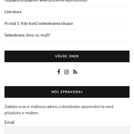
Odpojení připojením aneb přítomná nepřítomnost
Literatura
Po boji 1: Kdy končí sebeobranná situace
Sebeobrana: ženy vs. muži?
VŠUDE JINDE
MŮJ ZPRAVODAJ
Zadejte svou e-mailovou adresu a dostávejte upozornění na nové
příspěvky e-mailem.
Email