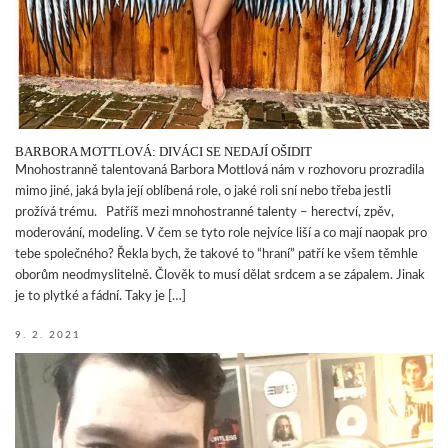
BARBORA MOTTLOVÁ: DIVÁCI SE NEDAJÍ OŠIDIT
Mnohostranně talentovaná Barbora Mottlová nám v rozhovoru prozradila
mimo jiné, jaká byla její oblíbená role, o jaké roli sní nebo třeba jestli
prožívá trému. Patříš mezi mnohostranné talenty – herectví, zpěv,
moderování, modeling. V čem se tyto role nejvíce liší a co mají naopak pro
tebe společného? Řekla bych, že takové to “hraní” patří ke všem těmhle
oborům neodmyslitelně. Člověk to musí dělat srdcem a se zápalem. Jinak
je to plytké a fádní. Taky je […]
9. 2. 2021