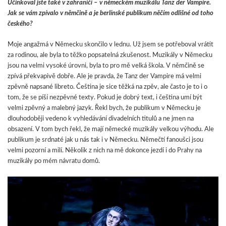
Účinkoval jste také v zahraničí – v německém muzikálu Tanz der Vampire.
Jak se vám zpívalo v němčině a je berlínské publikum něčím odlišné od toho
českého?
Moje angažmá v Německu skončilo v lednu. Už jsem se potřeboval vrátit
za rodinou, ale byla to těžko popsatelná zkušenost. Muzikály v Německu
jsou na velmi vysoké úrovni, byla to pro mě velká škola. V němčině se
zpívá překvapivě dobře. Ale je pravda, že Tanz der Vampire má velmi
zpěvně napsané libreto. Čeština je sice těžká na zpěv, ale často je to i o
tom, že se píší nezpěvné texty. Pokud je dobrý text, i čeština umí být
velmi zpěvný a malebný jazyk. Řekl bych, že publikum v Německu je
dlouhodoběji vedeno k vyhledávání divadelních titulů a ne jmen na
obsazení. V tom bych řekl, že mají německé muzikály velkou výhodu. Ale
publikum je srdnaté jak u nás tak i v Německu. Němečtí fanoušci jsou
velmi pozorní a milí. Několik z nich na mě dokonce jezdí i do Prahy na
muzikály po mém návratu domů.