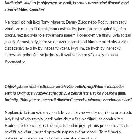
Karlštejně. Jaké to je objevovat se v roli, kterou v nesmrtelné filmové verzi
ztvárnil Miloš Kopecký?
Na rozdíl od rolí jako Tony Manero, Danny Zuko nebo Rocky jsem tady
věděl, že musím jít úplně jinou cestou. Byl jsem obsazen úplně v jiném
oboru, než jak byla role ztvárněna panem Kopeckým ve filmu. Byla to zas
jiná zkušenost, kdy jsem se opravdu oprostil od filmové předlohy a začal
číst scénář, jako by byl napsaný včera. Myslím, že bych byl herecký
sebevrah, pokoušet se jakkoliv citovat ve svém věku a typu pana
Kopeckého.
Objevil jste se také v několika seriálových rolích, například v oblíbeném
seriálu Ordinace v růžové zahradě 2, a zahrál jste si také v českém filmu
Intimity. Plánujete se „nemuzikálovému“ herectví věnovat v budoucnu více?
Neplánuji. To jsou vždycky jen takové zábavné výlety do jiného prostředí.
Když mi někdo zavolá, jestli mám chuť a čas, vetšinou se domluvíme.
Hodně mě to baví, při natáčení je to hodně jiný rytmus práce, člověka to
osvěží, ale věnuji se teď opravdu naplno svému oboru. To mě baví a
natáčení je pro mě opravdu spíš koníček na zpestření.