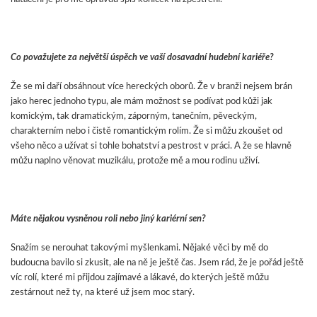
Co považujete za největší úspěch ve vaší dosavadní hudební kariéře?
Že se mi daří obsáhnout více hereckých oborů. Že v branži nejsem brán
jako herec jednoho typu, ale mám možnost se podívat pod kůži jak
komickým, tak dramatickým, záporným, tanečním, pěveckým,
charakterním nebo i čistě romantickým rolím. Že si můžu zkoušet od
všeho něco a užívat si tohle bohatství a pestrost v práci. A že se hlavně
můžu naplno věnovat muzikálu, protože mě a mou rodinu uživí.
Máte nějakou vysněnou roli nebo jiný kariérní sen?
Snažím se nerouhat takovými myšlenkami. Nějaké věci by mě do
budoucna bavilo si zkusit, ale na ně je ještě čas. Jsem rád, že je pořád ještě
víc rolí, které mi přijdou zajímavé a lákavé, do kterých ještě můžu
zestárnout než ty, na které už jsem moc starý.