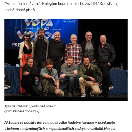
“Amnestiu na něveru”. Kolegům budu tak trochu závidět “Kde si”. To je
hodně dobrá píseň.
Tým hit-muzikálu „Voda nad vodou“
(foto: Richard Kocourek)
Aktuálně se podílíte ještě na další velké hudební legendě – účinkujete
v jednom z nejznámějších a nejoblíbenějších českých muzikálů Noc na