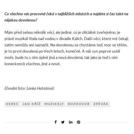
Co všechno vás pracovně čeká v nejbližších měsících a najdete si čas také na
nějakou dovolenou?
Mám před sebou několik věcí, ale jediné, co je oficiálně zveřejněno, je
právě muzikál Voda nad vodou v divadle Kalich. Další věci, které mě čekají,
zatím nemůžu ani naznačit. Na dovolenou se chystáme teď, moc se těším,
je to první dovolená po třech letech, konečně. A náš syn poprvé uvidí
moře, bude to s ním úplně jiná a nová dovolená, tak jako je teď s ním
koneckonců všechno, jiné a nové.
(Úvodní foto: Lenka Hatašová)
HEREC
JAN KŘÍŽ
MUZIKÁLY
ROZHOVOR
ZPĚVÁK