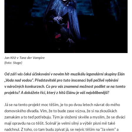
Jan Kříž v Tanz der Vampire
(foto: Stage)
Od září vás čeká účinkování v novém hit-muzikálu legendární skupiny Elán
„Voda nad vodou“. Představitelé pro tuto inscenaci byli pečlivě vybírání
v náročných konkurzech. Co pro vás znamená možnost podílet se na tomto
projektu? A dokážete říci, který z hitů Elánu je váš nejoblíbenější?
Já se na tento projekt moc těším, je to po dvou letech návrat do mého
domovského divadla. Vím, že to bude zase výzva, že si na zkouškách
zamakám a to teď potřebuju. Tým je složený skvěle a myslím, že se diváci
mají opravdu na co těšit. Scénář je velmi silný a výběr písní mě také
nadchnul. Z toho, co tam budu zpívat já, se nejvíc těším na “Ja viem” a