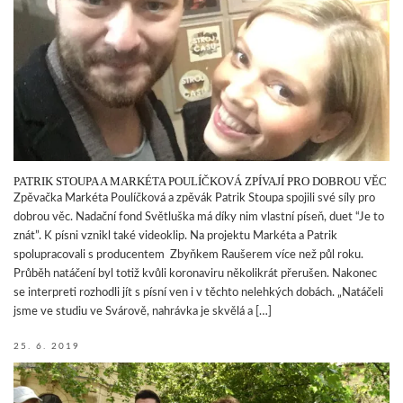
PATRIK STOUPA A MARKÉTA POULÍČKOVÁ ZPÍVAJÍ PRO DOBROU VĚC
Zpěvačka Markéta Poulíčková a zpěvák Patrik Stoupa spojili své síly pro
dobrou věc. Nadační fond Světluška má díky nim vlastní píseň, duet “Je to
znát”. K písni vznikl také videoklip. Na projektu Markéta a Patrik
spolupracovali s producentem Zbyňkem Raušerem více než půl roku.
Průběh natáčení byl totiž kvůli koronaviru několikrát přerušen. Nakonec
se interpreti rozhodli jít s písní ven i v těchto nelehkých dobách. „Natáčeli
jsme ve studiu ve Svárově, nahrávka je skvělá a […]
25. 6. 2019