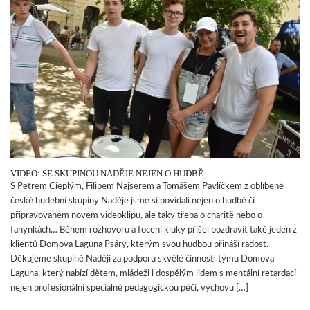
VIDEO: SE SKUPINOU NADĚJE NEJEN O HUDBĚ…
S Petrem Cieplým, Filipem Najserem a Tomášem Pavlíčkem z oblíbené
české hudební skupiny Naděje jsme si povídali nejen o hudbě či
připravovaném novém videoklipu, ale taky třeba o charitě nebo o
fanynkách… Během rozhovoru a focení kluky přišel pozdravit také jeden z
klientů Domova Laguna Psáry, kterým svou hudbou přináší radost.
Děkujeme skupině Naději za podporu skvělé činnosti týmu Domova
Laguna, který nabízí dětem, mládeži i dospělým lidem s mentální retardací
nejen profesionální speciálně pedagogickou péči, výchovu […]