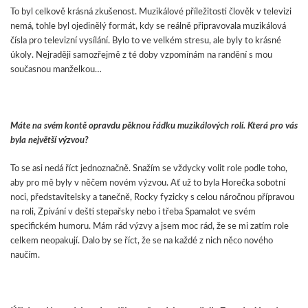
To byl celkově krásná zkušenost. Muzikálové příležitosti člověk v televizi
nemá, tohle byl ojedinělý formát, kdy se reálně připravovala muzikálová
čísla pro televizní vysílání. Bylo to ve velkém stresu, ale byly to krásné
úkoly. Nejraději samozřejmě z té doby vzpomínám na randění s mou
současnou manželkou…
Máte na svém kontě opravdu pěknou řádku muzikálových rolí. Která pro vás
byla největší výzvou?
To se asi nedá říct jednoznačně. Snažím se vždycky volit role podle toho,
aby pro mě byly v něčem novém výzvou. Ať už to byla Horečka sobotní
noci, představitelsky a tanečně, Rocky fyzicky s celou náročnou přípravou
na roli, Zpívání v dešti stepařsky nebo i třeba Spamalot ve svém
specifickém humoru. Mám rád výzvy a jsem moc rád, že se mi zatím role
celkem neopakují. Dalo by se říct, že se na každé z nich něco nového
naučím.