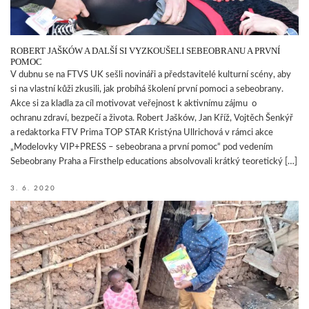
ROBERT JAŠKÓW A DALŠÍ SI VYZKOUŠELI SEBEOBRANU A PRVNÍ
POMOC
V dubnu se na FTVS UK sešli novináři a představitelé kulturní scény, aby
si na vlastní kůži zkusili, jak probíhá školení první pomoci a sebeobrany.
Akce si za kladla za cíl motivovat veřejnost k aktivnímu zájmu o
ochranu zdraví, bezpečí a života. Robert Jašków, Jan Kříž, Vojtěch Šenkýř
a redaktorka FTV Prima TOP STAR Kristýna Ullrichová v rámci akce
„Modelovky VIP­+PRESS – sebeobrana a první pomoc“ pod vedením
Sebeobrany Praha a Firsthelp educations absolvovali krátký teoretický […]
3. 6. 2020