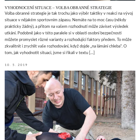
VYHODNOCENÍ SITUACE – VOLBA OBRANNÉ STRATEGIE
Volba obranné strategie je tak trochu jako výběr taktiky v reakci na vývoj
situace v nějakém sportovním zápasu. Nemáte na to moc času (někdy
prakticky žádný), a přitom na vašem rozhodnutí může záviset výsledek
utkání. Podobně jako v této paralele si v oblasti osobní bezpečnosti
můžete promyslet různé varianty a rozhodující faktory předem. To může
zkvalitnit i zrychlit vaše rozhodování, když dojde „na lámání chleba“. O
tom, jak vyhodnotit situaci, jsme si říkali v textu […]
10. 5. 2019