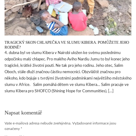
TRAGICKÝ SKON CHLAPEČKA VE SLUMU KIBERA. POMŮŽETE JEHO
RODINĚ?
4. dubna byl ve slumu Kibera v Nairobi uložen ke svému poslednímu
odpočinku malý chlapec. Pro malého Aviho Nardiu Jumu to byl konec jeho
tragické, krátké životní pouti. Ne tak pro jeho rodinu. Jeho otec, Salim
Oboch, stále dluží značnou částku nemocnici. Obzvláště značnou pro
někoho, kdo bojuje s tvrdými životními podmínkami největšího městského
slumu v Africe. Salim pomáhá dětem ve slumu Kibera… Salim pracuje ve
slumu Kibera pro SHOFCO (Shining Hope for Communities), […]
Napsat komentář
Vaše e-mailová adresa nebude zveřejněna.
Vyžadované informace jsou
označeny
*