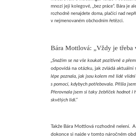
mnozí její kolegové, „bez práce“. Bára je al
rozhodně nenajdete doma, plačící nad nepř
v nejmenovaném obchodním řetězci.
Bára Mottlová: „Vždy je třeba v
„Snažím se na vše koukat pozitivně a přem
odpovídá na otázku, jak zvládá aktuální
lépe poznala, jak jsou kolem mě lidé vlídní 
s pomocí, kdybych potřebovala. Přišla jsem 
Přerovnala jsem si taky žebříček hodnot i 
skvělých lidí.“
Takže Bára Mottlová rozhodně nelení. A
dokonce si najde v tomto náročném obdo