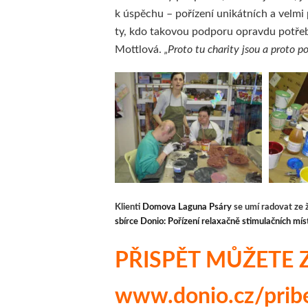
k úspěchu – pořízení unikátních a velmi
ty, kdo takovou podporu opravdu potřeb
Mottlová.
„Proto tu charity jsou a proto 
Klienti
Domova Laguna Psáry
se umí radovat ze ž
sbírce Donio: Pořízení relaxačně stimulačních mí
PŘISPĚT MŮŽETE 
www.donio.cz/pri