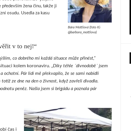
e především žena činu, takže ji
ízní osudu. Usedla za kasu
Bára Mottlová (foto IG
@barbora_mottlova)
ěřit v to nej!“
ýšlím, co dobrého mi každá situace může přinést,“
 situaci kolem koronaviru.
„Díky téhle ´divnodobě´ jsem
a ochotní. Pár lidí mě překvapilo, že se sami nabídli
totiž ze dne na den o živnost, když zavřeli divadla.
hodnotu peněz. Našla jsem si brigádu a poznala pár
bí čas i