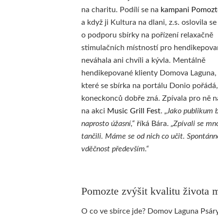
na charitu. Podílí se na
kampani Pomozt
a když ji Kultura na dlani, z.s. oslovila se
o podporu sbírky na pořízení relaxačně
stimulačních místností pro hendikepova
neváhala ani chvíli a kývla. Mentálně
hendikepované klienty Domova Laguna,
které se sbírka na portálu Donio pořádá,
koneckonců dobře zná. Zpívala pro ně n
na akci
Music Grill Fest
.
„Jako publikum b
naprosto úžasní,“
říká Bára.
„Zpívali se mn
tančili. Máme se od nich co učit. Spontánn
vděčnost především.“
Pomozte zvýšit kvalitu života
O co ve sbírce jde? Domov Laguna Psáry 