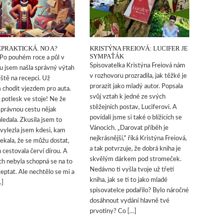
EPRAKTICKÁ. NO A?
KRISTÝNA FREIOVÁ: LUCIFER JE
SYMPAŤÁK
o pouhém roce a půl v
Spisovatelka Kristýna Freiová nám
u jsem našla správný výtah
v rozhovoru prozradila, jak těžké je
iště na recepci. Už
prorazit jako mladý autor. Popsala
chodit vjezdem pro auta.
svůj vztah k jedné ze svých
 potlesk ve stoje! Ne že
stěžejních postav, Luciferovi. A
správnou cestu nějak
povídali jsme si také o blížících se
ledala. Zkusila jsem to
Vánocích. „Darovat příběh je
 vylezla jsem kdesi, kam
nejkrásnější,“ říká Kristýna Freiová,
ekala, že se můžu dostat,
a tak potvrzuje, že dobrá kniha je
 cestovala červí dírou. A
skvělým dárkem pod stromeček.
ch nebyla schopná se na to
Nedávno ti vyšla tvoje už třetí
eptat. Ale nechtělo se mi a
kniha, jak se ti to jako mladé
…]
spisovatelce podařilo? Bylo náročné
dosáhnout vydání hlavně tvé
prvotiny? Co […]