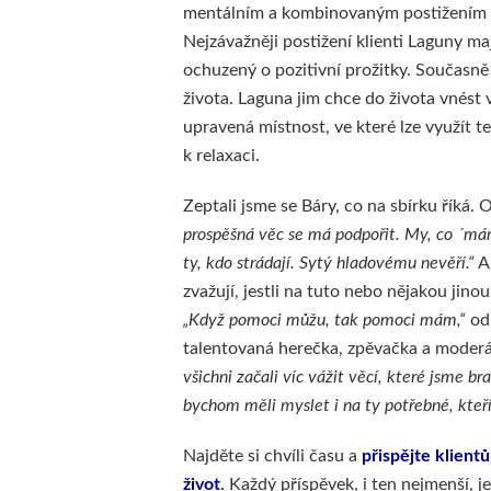
mentálním a kombinovaným postižením po
Nejzávažněji postižení klienti Laguny m
ochuzený o pozitivní prožitky. Současně 
života. Laguna jim chce do života vnést v
upravená místnost, ve které lze využít 
k relaxaci.
Zeptali jsme se Báry, co na sbírku říká.
prospěšná věc se má podpořit. My, co ´m
ty, kdo strádají. Sytý hladovému nevěří.“
A 
zvažují, jestli na tuto nebo nějakou jinou
„Když pomoci můžu, tak pomoci mám,“
od
talentovaná herečka, zpěvačka a moderá
všichni začali víc vážit věcí, které jsme b
bychom měli myslet i na ty potřebné, kteří
Najděte si chvíli času a
přispějte klien
život
.
Každý příspěvek, i ten nejmenší, j