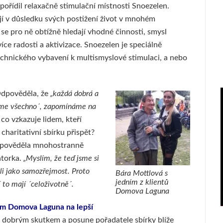
řídil relaxačně stimulační místnosti Snoezelen.
ají v důsledku svých postižení život v mnohém
se pro ně obtížně hledají vhodné činnosti, smysl
íce radosti a aktivizace. Snoezelen je speciálně
technického vybavení k multismyslové stimulaci, a nebo
 Odpověděla, že
„každá dobrá a
áme všechno´, zapomínáme na
co vzkazuje lidem, kteří
 charitativní sbírku přispět?
pověděla mnohostranně
torka.
„Myslím, že teď jsme si
rali jako samozřejmost. Proto
Bára Mottlová s
jedním z klientů
 to mají ´celoživotně´.
Domova Laguna
tům Domova Laguna na lepší
e dobrým skutkem a posune pořadatele sbírky blíže