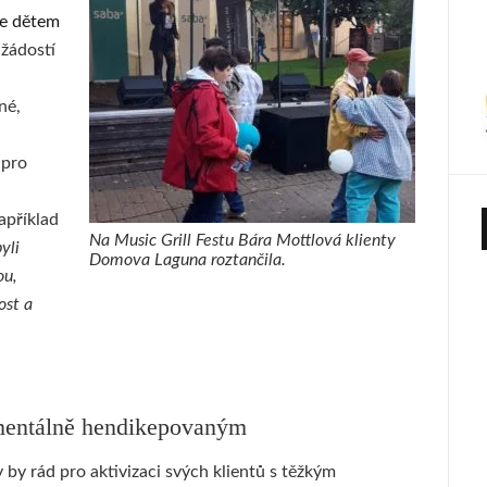
e dětem
 žádostí
né,
 pro
apříklad
Na Music Grill Festu Bára Mottlová klienty
yli
Domova Laguna roztančila.
ou,
ost a
 mentálně hendikepovaným
by rád pro aktivizaci svých klientů s těžkým