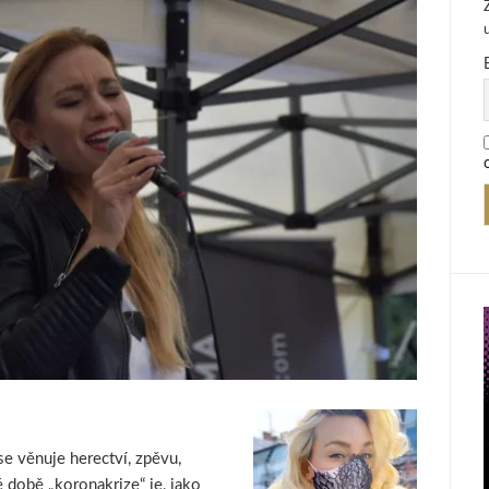
e věnuje herectví, zpěvu,
době „koronakrize“ je, jako