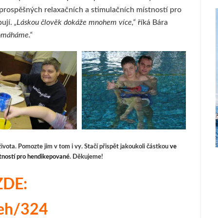
 prospěšných relaxačních a stimulačních místností pro
ují.
„Láskou člověk dokáže mnohem více,“
říká Bára
pomáháme.“
ivota. Pomozte jim v tom i vy. Stačí přispět jakoukoli částkou
ve
stností pro hendikepované
. Děkujeme!
ZDE:
beh/324