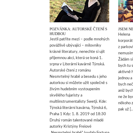
POZVÁNKA: AUTORSKÉ ČTENÍ S
JSEM N
HUDBOU
Helena P
Jestli patříte mezi – podle mnohých
korporát
povážlivě ubývající – milovníky
z parkov
krásné literatury, nenechte si ujít
nemusím 
příjemnou akci, která se koná 1.
Žádám si
srpna v Literární kavárně Týnská.
bych tu 
Autorské čtení z románu
aktivně h
Nesmrtelný hrabě a besedu s jeho
jednou a
autorkou si můžete užít společně s
bych neč
živým hudebním vystoupením
aniž bych
skvělého fujaristy a
ne že by
multiinstrumentalisty Swetji. Kde:
někoho z
Týnská literární kavárna, Týnská 6,
pak už [
Praha 1 Kdy: 1. 8. 2019 od 18:30
Druhý román talentované mladé
autorky Kristýny Freiové
„Nesmrtelný hrabě“ (vydala Fortuna