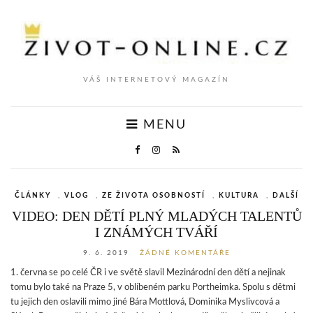
VÁŠ INTERNETOVÝ MAGAZÍN
MENU
ČLÁNKY
,
VLOG
,
ZE ŽIVOTA OSOBNOSTÍ
,
KULTURA
,
DALŠÍ
VIDEO: DEN DĚTÍ PLNÝ MLADÝCH TALENTŮ
I ZNÁMÝCH TVÁŘÍ
9. 6. 2019
ŽÁDNÉ KOMENTÁŘE
1. června se po celé ČR i ve světě slavil Mezinárodní den dětí a nejinak
tomu bylo také na Praze 5, v oblíbeném parku Portheimka. Spolu s dětmi
tu jejich den oslavili mimo jiné Bára Mottlová, Dominika Myslivcová a