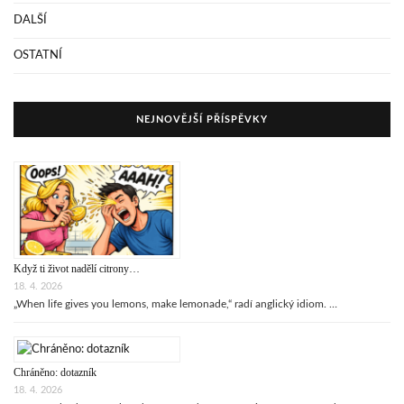
DALŠÍ
OSTATNÍ
NEJNOVĚJŠÍ PŘÍSPĚVKY
Když ti život nadělí citrony…
18. 4. 2026
„When life gives you lemons, make lemonade,“ radí anglický idiom. …
Chráněno: dotazník
18. 4. 2026