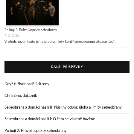
Po boji 2: Právní aspekty sebeobrany
7. 2. 2026
V předchozím textu jsme probrali, kdy končí sebeobranná situace, teď …
DALŠÍ PŘÍSPĚVKY
Když ti život nadělí citrony…
Chráněno: dotazník
Sebeobrana a domácí násilí II: Násilný odpor, úloha a limity sebeobrany
Sebeobrana a domácí násilí I: O čem se vlastně bavíme
Po boji 2: Právní aspekty sebeobrany