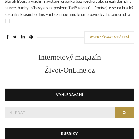
Slávek Boura a všichni návštěvníci parku bez rozdílu věku si užili den plný
slunce, hudby, zábavy a v neposlední řadě talentů… Podívejte se na krátký
sestřih z krásného dne, v jehož programu kromě pěveckých, tanečních a
[…]
POKRAČOVAT VE ČTENÍ
Internetový magazín
Život-OnLine.cz
VYHLEDÁVÁNÍ
Hledejte
HLED
RUBRIKY