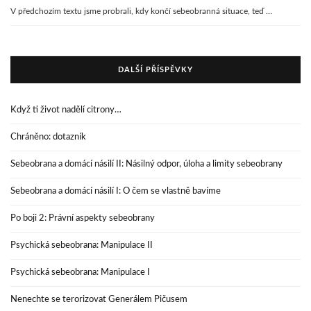
V předchozím textu jsme probrali, kdy končí sebeobranná situace, teď …
DALŠÍ PŘÍSPĚVKY
Když ti život nadělí citrony…
Chráněno: dotazník
Sebeobrana a domácí násilí II: Násilný odpor, úloha a limity sebeobrany
Sebeobrana a domácí násilí I: O čem se vlastně bavíme
Po boji 2: Právní aspekty sebeobrany
Psychická sebeobrana: Manipulace II
Psychická sebeobrana: Manipulace I
Nenechte se terorizovat Generálem Pičusem