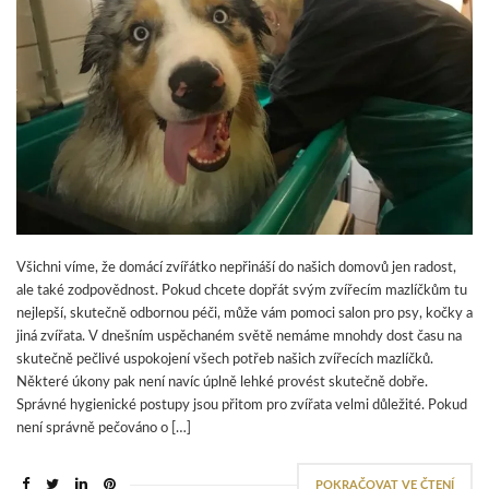
Všichni víme, že domácí zvířátko nepřináší do našich domovů jen radost,
ale také zodpovědnost. Pokud chcete dopřát svým zvířecím mazlíčkům tu
nejlepší, skutečně odbornou péči, může vám pomoci salon pro psy, kočky a
jiná zvířata. V dnešním uspěchaném světě nemáme mnohdy dost času na
skutečně pečlivé uspokojení všech potřeb našich zvířecích mazlíčků.
Některé úkony pak není navíc úplně lehké provést skutečně dobře.
Správné hygienické postupy jsou přitom pro zvířata velmi důležité. Pokud
není správně pečováno o […]
POKRAČOVAT VE ČTENÍ