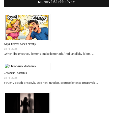
NEJNOVĚJŠÍ PŘÍSPĚVKY
Když ti život nadělí citrony…
18. 4. 2026
„When life gives you lemons, make lemonade,“ radí anglický idiom. …
Chráněno: dotazník
18. 4. 2026
Stručný obsah příspěvku zde není uveden, protože je tento příspěvek …