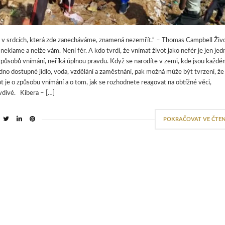
t v srdcích, která zde zanecháváme, znamená nezemřít.“ – Thomas Campbell Živ
 neklame a nelže vám. Není fér. A kdo tvrdí, že vnímat život jako nefér je jen je
způsobů vnímání, neříká úplnou pravdu. Když se narodíte v zemi, kde jsou každ
dno dostupné jídlo, voda, vzdělání a zaměstnání, pak možná může být tvrzení, že
ot je o způsobu vnímání a o tom, jak se rozhodnete reagovat na obtížné věci,
vdivé. Kibera – […]
POKRAČOVAT VE ČTEN