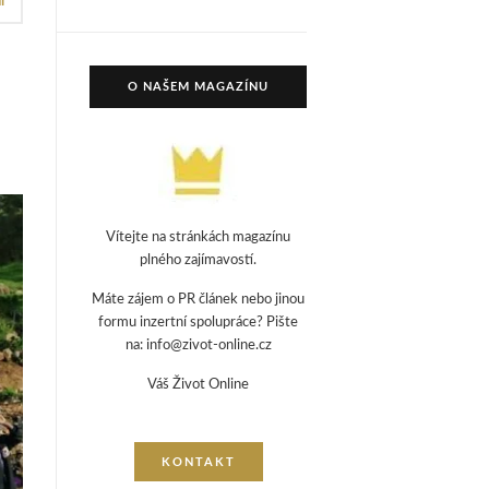
Í
O NAŠEM MAGAZÍNU
Vítejte na stránkách magazínu
plného zajímavostí.
Máte zájem o PR článek nebo jinou
formu inzertní spolupráce? Pište
na: info@zivot-online.cz
Váš Život Online
KONTAKT