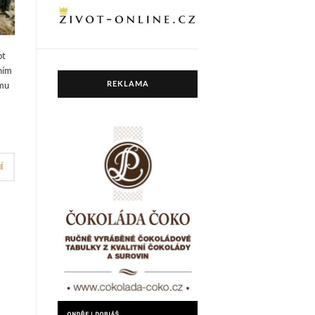
ot
dním
REKLAMA
ému
Í