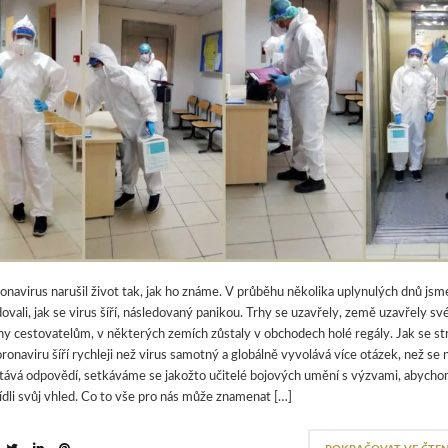
onavirus narušil život tak, jak ho známe. V průběhu několika uplynulých dnů jsm
dovali, jak se virus šíří, následovaný panikou. Trhy se uzavřely, země uzavřely sv
ny cestovatelům, v některých zemích zůstaly v obchodech holé regály. Jak se st
oronaviru šíří rychleji než virus samotný a globálně vyvolává více otázek, než se
tává odpovědí, setkáváme se jakožto učitelé bojových umění s výzvami, abych
ídli svůj vhled. Co to vše pro nás může znamenat […]