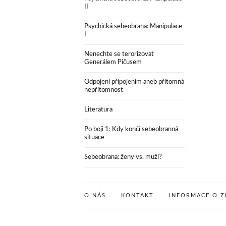
II
Psychická sebeobrana: Manipulace
I
Nenechte se terorizovat
Generálem Pičusem
Odpojení připojením aneb přítomná
nepřítomnost
Literatura
Po boji 1: Kdy končí sebeobranná
situace
Sebeobrana: ženy vs. muži?
O NÁS
KONTAKT
INFORMACE O Z