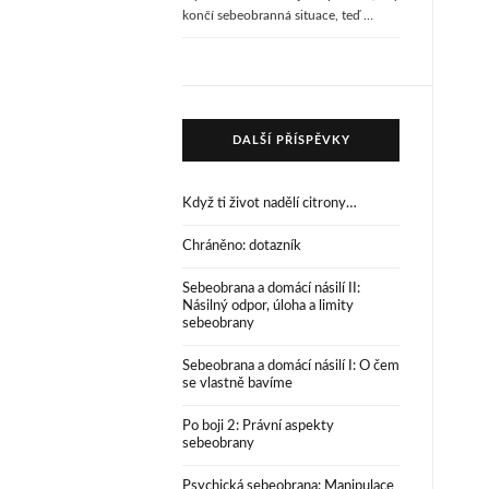
končí sebeobranná situace, teď …
DALŠÍ PŘÍSPĚVKY
Když ti život nadělí citrony…
Chráněno: dotazník
Sebeobrana a domácí násilí II:
Násilný odpor, úloha a limity
sebeobrany
Sebeobrana a domácí násilí I: O čem
se vlastně bavíme
Po boji 2: Právní aspekty
sebeobrany
Psychická sebeobrana: Manipulace