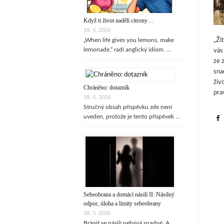
Když ti život nadělí citrony…
18. 4. 2026
„Ží
„When life gives you lemons, make
lemonade,“ radí anglický idiom. …
vás
ze 
sna
živ
Chráněno: dotazník
pra
18. 4. 2026
Stručný obsah příspěvku zde není
uveden, protože je tento příspěvek …
Sebeobrana a domácí násilí II: Násilný
odpor, úloha a limity sebeobrany
28. 3. 2026
Bránit se násilí nebývá snadné. A