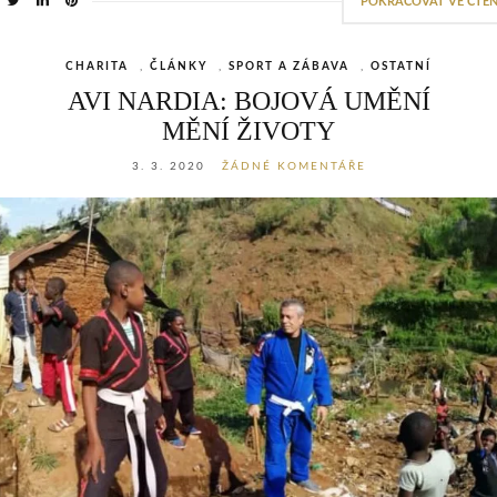
POKRAČOVAT VE ČTEN
CHARITA
,
ČLÁNKY
,
SPORT A ZÁBAVA
,
OSTATNÍ
AVI NARDIA: BOJOVÁ UMĚNÍ
MĚNÍ ŽIVOTY
3. 3. 2020
ŽÁDNÉ KOMENTÁŘE