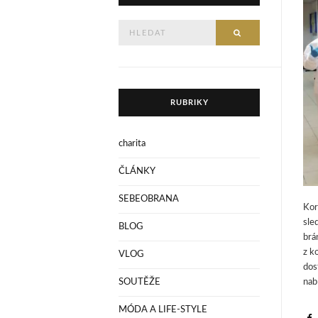
Hledejte
HLEDAT
RUBRIKY
charita
ČLÁNKY
SEBEOBRANA
Kor
sle
BLOG
brá
z k
VLOG
dos
nab
SOUTĚŽE
MÓDA A LIFE-STYLE