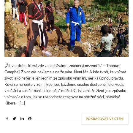
„Žít v srdcích, která zde zanecháváme, znamená nezemřít.“ – Thomas
Campbell Život vás neklame a nelže vám. Není fér. A kdo tvrdí, že vnímat
život jako nefér je jen jedním ze způsobů vnímání, neříká úplnou pravdu.
Když se narodíte v zemi, kde jsou každému snadno dostupné jídlo, voda,
vzdělání a zaměstnání, pak možná může být tvrzení, že život je o způsobu
vnímání a o tom, jak se rozhodnete reagovat na obtížné věci, pravdivé.
Kibera – […]
POKRAČOVAT VE ČTENÍ