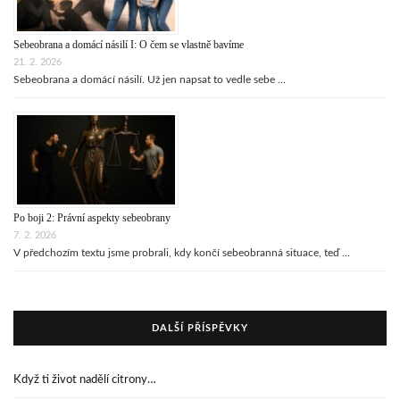
Sebeobrana a domácí násilí I: O čem se vlastně bavíme
21. 2. 2026
Sebeobrana a domácí násilí. Už jen napsat to vedle sebe …
Po boji 2: Právní aspekty sebeobrany
7. 2. 2026
V předchozím textu jsme probrali, kdy končí sebeobranná situace, teď …
DALŠÍ PŘÍSPĚVKY
Když ti život nadělí citrony…