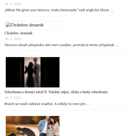
18. 4. 2026
„When life gives you lemons, make lemonade,“ radí anglický idiom. …
Chráněno: dotazník
18. 4. 2026
Stručný obsah příspěvku zde není uveden, protože je tento příspěvek …
Sebeobrana a domácí násilí II: Násilný odpor, úloha a limity sebeobrany
28. 3. 2026
Bránit se násilí nebývá snadné. A někdy to není jen …