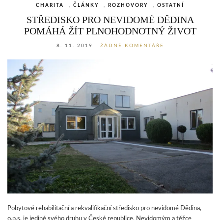
CHARITA
,
ČLÁNKY
,
ROZHOVORY
,
OSTATNÍ
STŘEDISKO PRO NEVIDOMÉ DĚDINA
POMÁHÁ ŽÍT PLNOHODNOTNÝ ŽIVOT
8. 11. 2019
ŽÁDNÉ KOMENTÁŘE
Pobytové rehabilitační a rekvalifikační středisko pro nevidomé Dědina,
o.p.s. je jediné svého druhu v České republice. Nevidomým a těžce