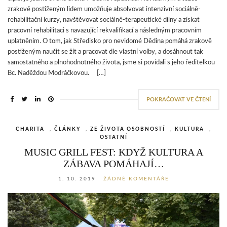
zrakově postiženým lidem umožňuje absolvovat intenzivní sociálně-
rehabilitační kurzy, navštěvovat sociálně-terapeutické dílny a získat
pracovní rehabilitaci s navazující rekvalifikací a následným pracovním
uplatněním. O tom, jak Středisko pro nevidomé Dědina pomáhá zrakově
postiženým naučit se žít a pracovat dle vlastní volby, a dosáhnout tak
samostatného a plnohodnotného života, jsme si povídali s jeho ředitelkou
Bc. Naděždou Modráčkovou. […]
POKRAČOVAT VE ČTENÍ
CHARITA
,
ČLÁNKY
,
ZE ŽIVOTA OSOBNOSTÍ
,
KULTURA
,
OSTATNÍ
MUSIC GRILL FEST: KDYŽ KULTURA A
ZÁBAVA POMÁHAJÍ…
1. 10. 2019
ŽÁDNÉ KOMENTÁŘE