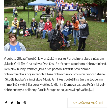
V sobotu 28. září proběhla v pražském parku Portheimka akce s názvem
„Music Grill Fest“ na oslavu Dne české státnosti a podporu dobrovolnictví.
Den plný hudby, zábavy, jídla a pití pomohl rozšířit povědomí o
dobrovolnictví a organizacích, které dobrovolníky pro svou činnost shánějí.
Skvělá hudba V rámci akce Music Grill Fest potěšili svým vystoupením
mimo jiné skvělá Barbora Mottlová, klienty Domova Laguna Psáry již velmi
dobře známý a oblíbený Patrik Stoupa nebo jazzová zpěvačka […]
POKRAČOVAT VE ČTENÍ