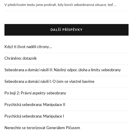
V předchozím textu jsme probrali, kdy končí sebeobranná situace, teď …
DALŠÍ PŘÍSPĚVKY
Když ti život nadělí citrony…
Chráněno: dotazník
Sebeobrana a domácí násilí II: Násilný odpor, úloha a limity sebeobrany
Sebeobrana a domácí násilí I: O čem se vlastně bavíme
Po boji 2: Právní aspekty sebeobrany
Psychická sebeobrana: Manipulace II
Psychická sebeobrana: Manipulace I
Nenechte se terorizovat Generálem Pičusem