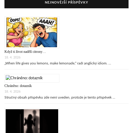
NEJNOVĚJŠÍ PŘÍSPĚVKY
Když ti život nadělí citrony…
18. 4. 2026
„When life gives you lemons, make lemonade,“ radí anglický idiom. …
Chráněno: dotazník
18. 4. 2026
Stručný obsah příspěvku zde není uveden, protože je tento příspěvek …