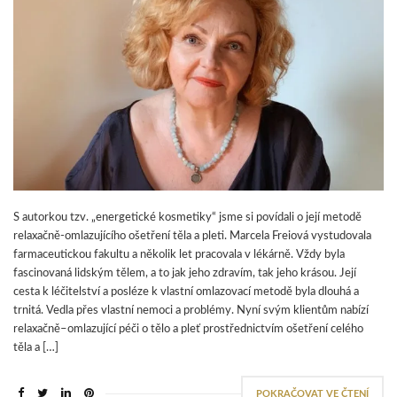
S autorkou tzv. „energetické kosmetiky“ jsme si povídali o její metodě
relaxačně-omlazujícího ošetření těla a pleti. Marcela Freiová vystudovala
farmaceutickou fakultu a několik let pracovala v lékárně. Vždy byla
fascinovaná lidským tělem, a to jak jeho zdravím, tak jeho krásou. Její
cesta k léčitelství a posléze k vlastní omlazovací metodě byla dlouhá a
trnitá. Vedla přes vlastní nemoci a problémy. Nyní svým klientům nabízí
relaxačně–omlazující péči o tělo a pleť prostřednictvím ošetření celého
těla a […]
POKRAČOVAT VE ČTENÍ