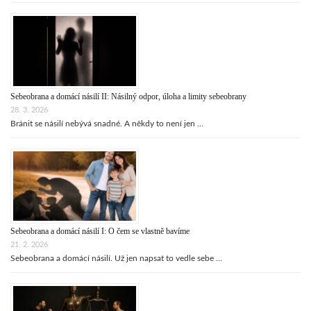
Sebeobrana a domácí násilí II: Násilný odpor, úloha a limity sebeobrany
28. 3. 2026
Bránit se násilí nebývá snadné. A někdy to není jen …
Sebeobrana a domácí násilí I: O čem se vlastně bavíme
21. 2. 2026
Sebeobrana a domácí násilí. Už jen napsat to vedle sebe …