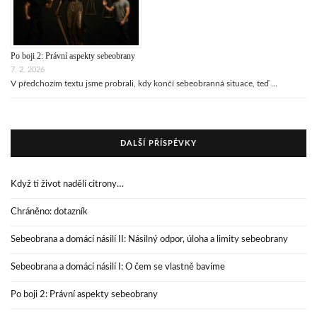
Po boji 2: Právní aspekty sebeobrany
7. 2. 2026
V předchozím textu jsme probrali, kdy končí sebeobranná situace, teď …
DALŠÍ PŘÍSPĚVKY
Když ti život nadělí citrony…
Chráněno: dotazník
Sebeobrana a domácí násilí II: Násilný odpor, úloha a limity sebeobrany
Sebeobrana a domácí násilí I: O čem se vlastně bavíme
Po boji 2: Právní aspekty sebeobrany