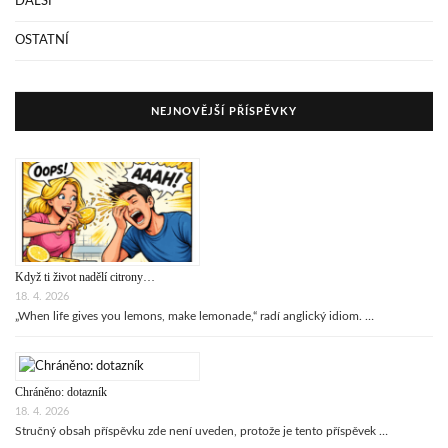
DALŠÍ
OSTATNÍ
NEJNOVĚJŠÍ PŘÍSPĚVKY
Když ti život nadělí citrony…
18. 4. 2026
„When life gives you lemons, make lemonade,“ radí anglický idiom. …
Chráněno: dotazník
18. 4. 2026
Stručný obsah příspěvku zde není uveden, protože je tento příspěvek …