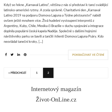
Když se řekne „Karnaval Latino“, většina z nás si představí k tanci svádějící
latinsko-americké rytmy. A zcela správně. Charitativní den „Karnaval
Latino 2019 na podporu Domova Laguna a Týdne pěstounství“ nabídl
ovšem ještě mnohem více. Živá hudební vystoupení interpretů z
Argentiny, Kuby, Chile, Mexika či Brazílie v duchu spojování a integrace
doplnila populární česká kapela Naděje. Společně s dalšími hojnými
návštěvníky parku se bavili a tančili i klienti Domova Laguna Psáry. Kdo
neovládal taneční kroky, […]
POKRAČOVAT VE ČTENÍ
« PŘEDCHOZÍ
1
2
Internetový magazín
Život-OnLine.cz