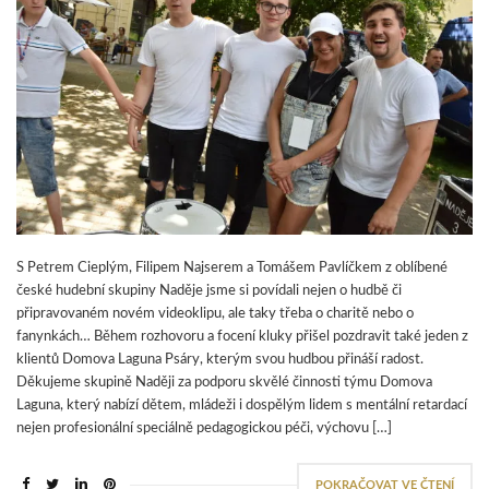
S Petrem Cieplým, Filipem Najserem a Tomášem Pavlíčkem z oblíbené
české hudební skupiny Naděje jsme si povídali nejen o hudbě či
připravovaném novém videoklipu, ale taky třeba o charitě nebo o
fanynkách… Během rozhovoru a focení kluky přišel pozdravit také jeden z
klientů Domova Laguna Psáry, kterým svou hudbou přináší radost.
Děkujeme skupině Naději za podporu skvělé činnosti týmu Domova
Laguna, který nabízí dětem, mládeži i dospělým lidem s mentální retardací
nejen profesionální speciálně pedagogickou péči, výchovu […]
POKRAČOVAT VE ČTENÍ