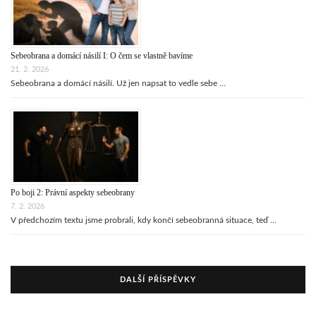
Sebeobrana a domácí násilí I: O čem se vlastně bavíme
21. 2. 2026
Sebeobrana a domácí násilí. Už jen napsat to vedle sebe …
Po boji 2: Právní aspekty sebeobrany
7. 2. 2026
V předchozím textu jsme probrali, kdy končí sebeobranná situace, teď …
DALŠÍ PŘÍSPĚVKY