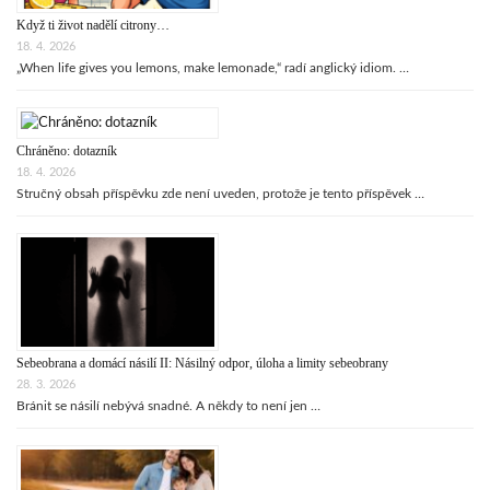
Když ti život nadělí citrony…
18. 4. 2026
„When life gives you lemons, make lemonade,“ radí anglický idiom. …
Chráněno: dotazník
18. 4. 2026
Stručný obsah příspěvku zde není uveden, protože je tento příspěvek …
Sebeobrana a domácí násilí II: Násilný odpor, úloha a limity sebeobrany
28. 3. 2026
Bránit se násilí nebývá snadné. A někdy to není jen …