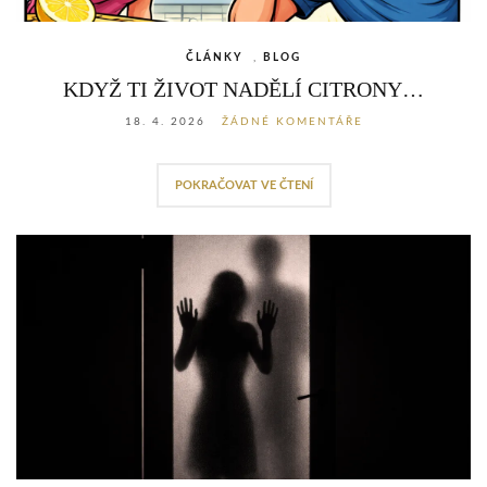
ČLÁNKY
,
BLOG
KDYŽ TI ŽIVOT NADĚLÍ CITRONY…
18. 4. 2026
ŽÁDNÉ KOMENTÁŘE
POKRAČOVAT VE ČTENÍ