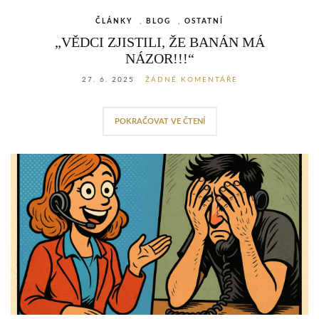
ČLÁNKY
,
BLOG
,
OSTATNÍ
„VĚDCI ZJISTILI, ŽE BANÁN MÁ
NÁZOR!!!“
27. 6. 2025
ŽÁDNÉ KOMENTÁŘE
POKRAČOVAT VE ČTENÍ