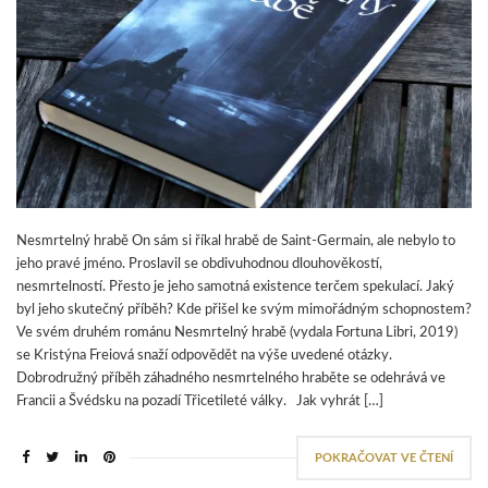
Nesmrtelný hrabě On sám si říkal hrabě de Saint-Germain, ale nebylo to
jeho pravé jméno. Proslavil se obdivuhodnou dlouhověkostí,
nesmrtelností. Přesto je jeho samotná existence terčem spekulací. Jaký
byl jeho skutečný příběh? Kde přišel ke svým mimořádným schopnostem?
Ve svém druhém románu Nesmrtelný hrabě (vydala Fortuna Libri, 2019)
se Kristýna Freiová snaží odpovědět na výše uvedené otázky.
Dobrodružný příběh záhadného nesmrtelného hraběte se odehrává ve
Francii a Švédsku na pozadí Třicetileté války. Jak vyhrát […]
POKRAČOVAT VE ČTENÍ