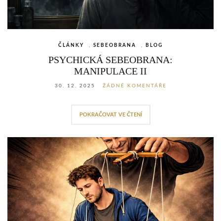
ČLÁNKY
,
SEBEOBRANA
,
BLOG
PSYCHICKÁ SEBEOBRANA:
MANIPULACE II
30. 12. 2025
ŽÁDNÉ KOMENTÁŘE
POKRAČOVAT VE ČTENÍ