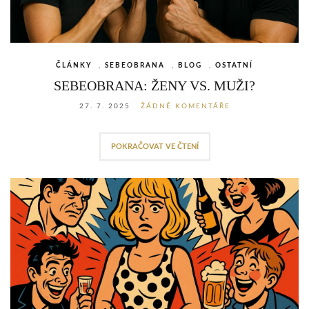
ČLÁNKY
,
SEBEOBRANA
,
BLOG
,
OSTATNÍ
SEBEOBRANA: ŽENY VS. MUŽI?
27. 7. 2025
ŽÁDNÉ KOMENTÁŘE
POKRAČOVAT VE ČTENÍ