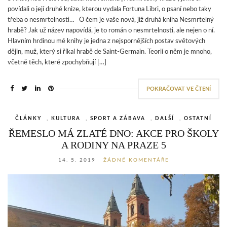
povídali o její druhé knize, kterou vydala Fortuna Libri, o psaní nebo taky
třeba o nesmrtelnosti… O čem je vaše nová, již druhá kniha Nesmrtelný
hrabě? Jak už název napovídá, je to román o nesmrtelnosti, ale nejen o ní.
Hlavním hrdinou mé knihy je jedna z nejspornějších postav světových
dějin, muž, který si říkal hrabě de Saint-Germain. Teorií o něm je mnoho,
včetně těch, které zpochybňují […]
POKRAČOVAT VE ČTENÍ
ČLÁNKY
,
KULTURA
,
SPORT A ZÁBAVA
,
DALŠÍ
,
OSTATNÍ
ŘEMESLO MÁ ZLATÉ DNO: AKCE PRO ŠKOLY
A RODINY NA PRAZE 5
14. 5. 2019
ŽÁDNÉ KOMENTÁŘE