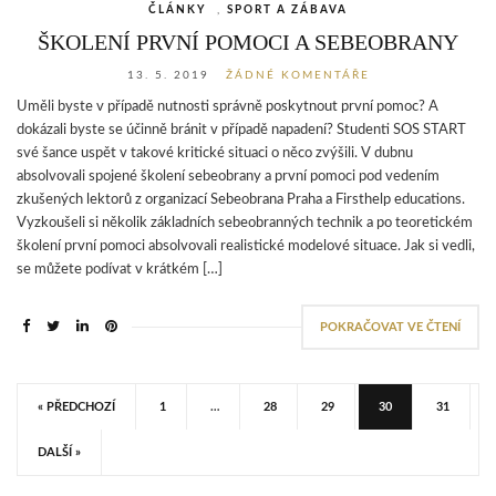
ČLÁNKY
,
SPORT A ZÁBAVA
ŠKOLENÍ PRVNÍ POMOCI A SEBEOBRANY
13. 5. 2019
ŽÁDNÉ KOMENTÁŘE
Uměli byste v případě nutnosti správně poskytnout první pomoc? A
dokázali byste se účinně bránit v případě napadení? Studenti SOS START
své šance uspět v takové kritické situaci o něco zvýšili. V dubnu
absolvovali spojené školení sebeobrany a první pomoci pod vedením
zkušených lektorů z organizací Sebeobrana Praha a Firsthelp educations.
Vyzkoušeli si několik základních sebeobranných technik a po teoretickém
školení první pomoci absolvovali realistické modelové situace. Jak si vedli,
se můžete podívat v krátkém […]
POKRAČOVAT VE ČTENÍ
« PŘEDCHOZÍ
1
…
28
29
30
31
DALŠÍ »