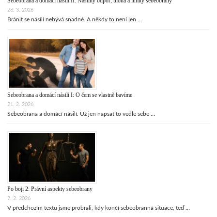
Sebeobrana a domácí násilí II: Násilný odpor, úloha a limity sebeobrany
28. 3. 2026
Bránit se násilí nebývá snadné. A někdy to není jen …
Sebeobrana a domácí násilí I: O čem se vlastně bavíme
21. 2. 2026
Sebeobrana a domácí násilí. Už jen napsat to vedle sebe …
Po boji 2: Právní aspekty sebeobrany
7. 2. 2026
V předchozím textu jsme probrali, kdy končí sebeobranná situace, teď …