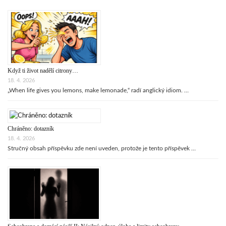
Když ti život nadělí citrony…
18. 4. 2026
„When life gives you lemons, make lemonade,“ radí anglický idiom. …
Chráněno: dotazník
18. 4. 2026
Stručný obsah příspěvku zde není uveden, protože je tento příspěvek …