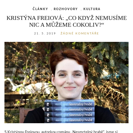
ČLÁNKY
,
ROZHOVORY
,
KULTURA
KRISTÝNA FREIOVÁ: „CO KDYŽ NEMUSÍME
NIC A MŮŽEME COKOLIV?“
21. 5. 2019
ŽÁDNÉ KOMENTÁŘE
S Kristýnou Freiovou, autorkou románu „Nesmrtelný hrabě“, jsme si