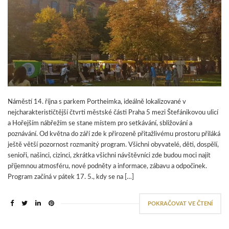
Náměstí 14. října s parkem Portheimka, ideálně lokalizované v
nejcharakterističtější čtvrti městské části Praha 5 mezi Štefánikovou ulicí
a Hořejším nábřežím se stane místem pro setkávání, sbližování a
poznávání. Od května do září zde k přirozeně přitažlivému prostoru přiláká
ještě větší pozornost rozmanitý program. Všichni obyvatelé, děti, dospělí,
senioři, našinci, cizinci, zkrátka všichni návštěvníci zde budou moci najít
příjemnou atmosféru, nové podněty a informace, zábavu a odpočinek.
Program začíná v pátek 17. 5., kdy se na […]
POKRAČOVAT VE ČTENÍ