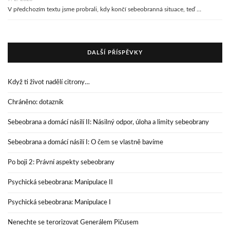
V předchozím textu jsme probrali, kdy končí sebeobranná situace, teď …
DALŠÍ PŘÍSPĚVKY
Když ti život nadělí citrony…
Chráněno: dotazník
Sebeobrana a domácí násilí II: Násilný odpor, úloha a limity sebeobrany
Sebeobrana a domácí násilí I: O čem se vlastně bavíme
Po boji 2: Právní aspekty sebeobrany
Psychická sebeobrana: Manipulace II
Psychická sebeobrana: Manipulace I
Nenechte se terorizovat Generálem Pičusem