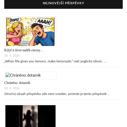
NEJNOVĚJŠÍ PŘÍSPĚVKY
Když ti život nadělí citrony…
18. 4. 2026
„When life gives you lemons, make lemonade,“ radí anglický idiom. …
Chráněno: dotazník
18. 4. 2026
Stručný obsah příspěvku zde není uveden, protože je tento příspěvek …