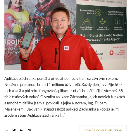
Aplikace Záchranka pomáhá přivolat pomoc v tísni už čtvrtým rokem.
Nedávno překonala hranici 1 milionu uživatelů. Každý den ji využije 50 z
nich a za 3 a půl roku fungování aplikace z ní záchranáři přijali více než 35
tisíc tísňových volání. O vzniku aplikace Záchranka, jejích nových funkcích
a mnohém dalším jsem si povídali s jejím autorem, Ing. Filipem
Maleňákem. Jak vznikl nápad založit aplikaci Záchranka a kdo za jejím
zrodem stojí? Aplikace Záchranka […]
POKRAČOVAT VE ČTENÍ