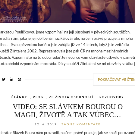
arkétou Poulíčkovou jsme vzpomínali na její působení v pěveckých soutěžích,
zradila nám, jaká je její oblíbená muzikálová role, na čem právě pracuje, a mnoho
šího… Svou pěveckou kariéru jste zahájila již ve 14 letech, když jste zvítězila
outěži Zlíntalent 2002. Reprezentovala jste pak ČR na mnoha mezinárodních
těžích. Vzpomínáte na tu dobu ráda? Je něco, co vám obzvláště utkvělo v pamět
toto období vzpomínám moc ráda. Díky soutěži Zlíntalent se mi otevřely vrátka 
POKRAČOVAT VE ČTEN
ČLÁNKY
,
VLOG
,
ZE ŽIVOTA OSOBNOSTÍ
,
ROZHOVORY
VIDEO: SE SLÁVKEM BOUROU O
MAGII, ŽIVOTĚ A TAK VŮBEC…
22. 6. 2019
ŽÁDNÉ KOMENTÁŘE
erátor Slávek Boura nám prozradil, na čem právě pracuje, jak se snaží porozum