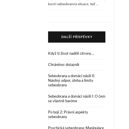
končí sebeobranná situace, teď …
DALŠÍ PŘÍSPĚVKY
Když ti život nadělí citrony…
Chráněno: dotazník
Sebeobrana a domácí násilí II:
Násilný odpor, úloha a limity
sebeobrany
Sebeobrana a domácí násilí I: O čem
se vlastně bavíme
Po boji 2: Právní aspekty
sebeobrany
Psychická sebeobrana: Manipulace