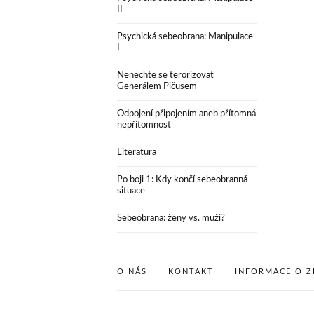
II
Psychická sebeobrana: Manipulace
I
Nenechte se terorizovat
Generálem Pičusem
Odpojení připojením aneb přítomná
nepřítomnost
Literatura
Po boji 1: Kdy končí sebeobranná
situace
Sebeobrana: ženy vs. muži?
O NÁS
KONTAKT
INFORMACE O Z