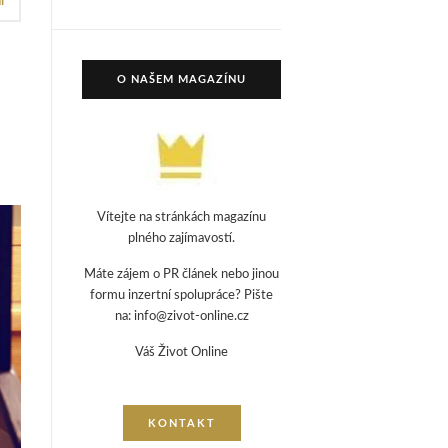
Í
O NAŠEM MAGAZÍNU
Vítejte na stránkách magazínu
plného zajímavostí.
Máte zájem o PR článek nebo jinou
formu inzertní spolupráce? Pište
na: info@zivot-online.cz
Váš Život Online
KONTAKT