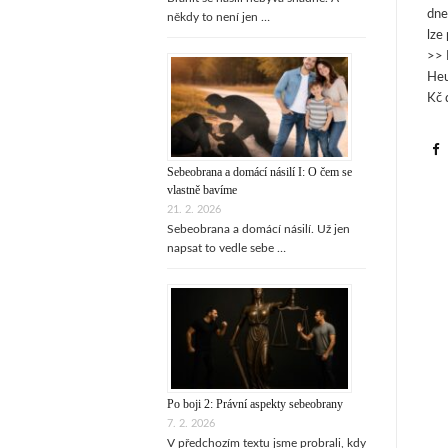
dne
někdy to není jen …
lze
>> 
Heu
Kč 
Sebeobrana a domácí násilí I: O čem se
vlastně bavíme
21. 2. 2026
Sebeobrana a domácí násilí. Už jen
napsat to vedle sebe …
Po boji 2: Právní aspekty sebeobrany
7. 2. 2026
V předchozím textu jsme probrali, kdy