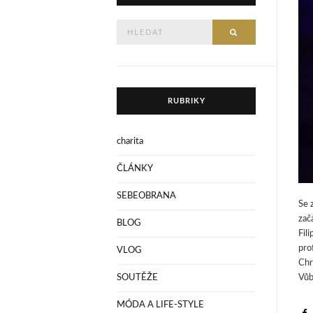
Hledejte
HLEDAT
RUBRIKY
charita
ČLÁNKY
SEBEOBRANA
Se 
zač
BLOG
Fil
pro
VLOG
Chr
Vůb
SOUTĚŽE
MÓDA A LIFE-STYLE