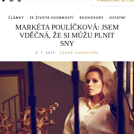
POKRAČOVAT VE ČTEN
ČLÁNKY
,
ZE ŽIVOTA OSOBNOSTÍ
,
ROZHOVORY
,
OSTATNÍ
MARKÉTA POULÍČKOVÁ: JSEM
VDĚČNÁ, ŽE SI MŮŽU PLNIT
SNY
5. 7. 2019
ŽÁDNÉ KOMENTÁŘE