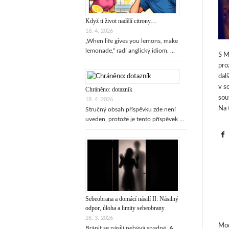
Když ti život nadělí citrony…
18. 4. 2026
„When life gives you lemons, make
lemonade,“ radí anglický idiom. …
S M
pro
dal
v s
Chráněno: dotazník
sou
18. 4. 2026
Na 
Stručný obsah příspěvku zde není
uveden, protože je tento příspěvek …
Sebeobrana a domácí násilí II: Násilný
odpor, úloha a limity sebeobrany
28. 3. 2026
Mod
Bránit se násilí nebývá snadné. A