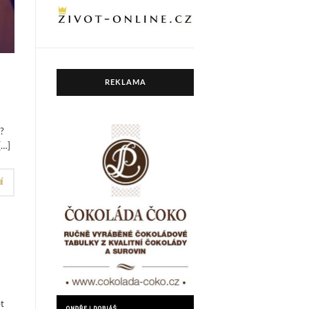
REKLAMA
i?
[…]
Í
ět