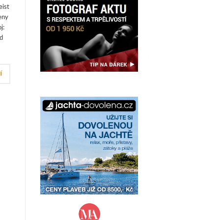
eist
eny
j:
od
Í