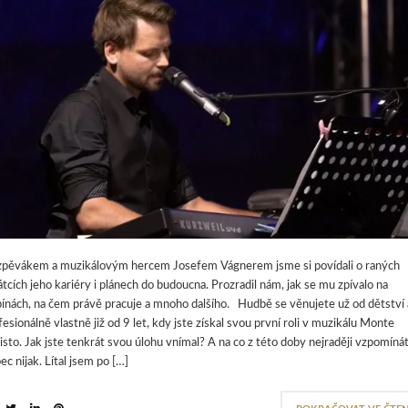
zpěvákem a muzikálovým hercem Josefem Vágnerem jsme si povídali o raných
átcích jeho kariéry i plánech do budoucna. Prozradil nám, jak se mu zpívalo na
ipínách, na čem právě pracuje a mnoho dalšího. Hudbě se věnujete už od dětství 
fesionálně vlastně již od 9 let, kdy jste získal svou první roli v muzikálu Monte
isto. Jak jste tenkrát svou úlohu vnímal? A na co z této doby nejraději vzpomíná
ec nijak. Lítal jsem po […]